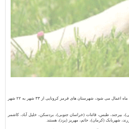
بر مبنای نقشه جدید رنگ بندی کرونا که از جانب اپلیکیشن ماسک انتشار یافته است و از ۲۲ آبان ماه اعمال می شود، شهرستان های قرمز کرونایی از ۳۳ شهر به ۲۲ شهر
، بیرجند، طبس، قائنات (خراسان جنوبی)، بردسکن، خلیل آباد، کاشمر
، شهربابک (کرمان)، خاتم، مهریز (یزد)، هستند.