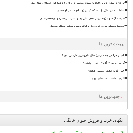
جریان زاینده رود با وجود بارشهای بیشتر از نرمال و وعده های مسؤلان قطع شد!!
عملیات ایمن سازی زیستگاه گوزن زرد ایرانی در ارسنجان
صیانت از تنوع زیستی، راهبرد ملی برای امنیت زیستی و توسعه پایدار
توسعه صنعتی بدون توجه به الزامات محیط زیستی پایدار نیست
پربحث ترین ها
النینو فرا می رسد پاییز سال جاری پرچالش می شود؟
آخرین وضعیت آلودگی هوای پایتخت
اخبار کوتاه محیط زیستی اصفهان
آخرین وضعیت سدهای تهران
جدیدترین ها
تگهای خرید و فروش حیوان خانگی