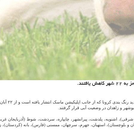
افتند.
وشهر و زاهدان در وضعیت آبی قرار گرفتند.
شرقی)، اشنویه، پلدشت، پیرانشهر، چایپاره، سردشت، شوط (آذربایجان غربی)
 بلوچستان)، استهبان، جهرم، سرچهان، ممسنی (فارس)، بانه (کردستان)، زرند