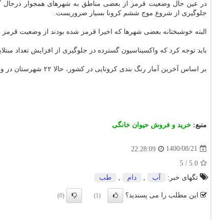
در عین حال وضعیت قرمز از بعضی مناطق به شهرهای همجوار درحال گ
جلوگیری از شروع موج ششم کرونا بسیار ضروریست.
البته خوشبختانه بعضی شهرها که اخیرا قرمز شده بودند از وضعیت قرمز 
باید توجه کرد که واکسیناسیون گسترده در جلوگیری از افزایش تعداد مبتلا
بر اساس آخرین آمار رنگ بندی کرونایی در کشور، حالا ۲۲ شهرستان در وضعیت قرمز، ۸۷ شهرستان در وضعیت نارنجی، ۲۲۲ شهرستان در وضعیت زرد و ۱۱۳ شهرستان در وضعیت آبی قرار دارند.
منبع:
خرید و فروش حیوان خانگی
1400/08/21
22:28:09
5
/
5.0
تگهای خبر:
آب
,
دام
,
طب
این مطلب را می پسندید؟
(0)
(1)