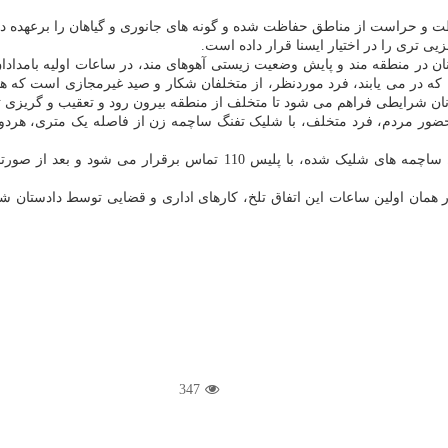
و حراست از مناطق حفاظت شده و گونه های جانوری و گیاهان را برعهده دار
 تری را در اختیار ایسنا قرار داده است.
در منطقه مند و پایش وضعیت زیستی آهوهای مند، در ساعات اولیه بامدادان ر
ه در می یابند، فرد موردنظر، از متخلفان شکار و صید غیرمجازی است که همیش
بانان شرایطی فراهم می شود تا متخلف از منطقه بیرون رود و تعقیب و گریزی
ر مردم، فرد متخلف، با شلیک تفنگ ساچمه زن از فاصله یک متری، هردو مح
موسوی در ادامه اضافه کرد: بعد از مجروح شدن هر دو محیطبان توسط ساچ
همان اولین ساعات این اتفاق تلخ، کارهای اداری و قضایی توسط دادستان ش
347