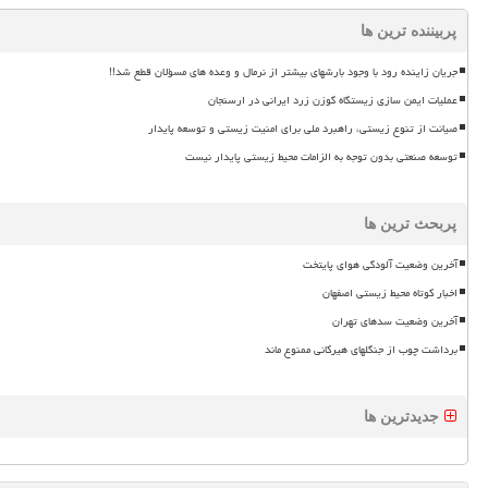
پربیننده ترین ها
جریان زاینده رود با وجود بارشهای بیشتر از نرمال و وعده های مسؤلان قطع شد!!
عملیات ایمن سازی زیستگاه گوزن زرد ایرانی در ارسنجان
صیانت از تنوع زیستی، راهبرد ملی برای امنیت زیستی و توسعه پایدار
توسعه صنعتی بدون توجه به الزامات محیط زیستی پایدار نیست
پربحث ترین ها
آخرین وضعیت آلودگی هوای پایتخت
اخبار کوتاه محیط زیستی اصفهان
آخرین وضعیت سدهای تهران
برداشت چوب از جنگلهای هیرکانی ممنوع ماند
جدیدترین ها