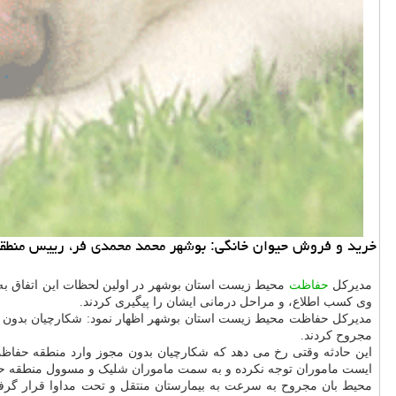
خرید و فروش حیوان خانگی: بوشهر محمد محمدی فر، رییس منطقه حفاظت شده ˮمندˮ استان بوشهر توسط شکارچیان بدون مجوز مورد به هدف خوردن
مدیرکل
حفاظت
محیط زیست استان بوشهر در اولین لحظات این اتفاق به
وی کسب اطلاع، و مراحل درمانی ایشان را پیگیری کردند.
مدیرکل حفاظت محیط زیست استان بوشهر اظهار نمود: شکارچیان بدون 
مجروح کردند.
این حادثه وقتی رخ می دهد که شکارچیان بدون مجوز وارد منطقه حفاظت
ایست ماموران توجه نکرده و به سمت ماموران شلیک و مسوول منطقه حف
محیط بان مجروح به سرعت به بیمارستان منتقل و تحت مداوا قرار گر