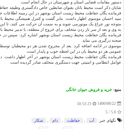
دستور مقامات قضایی استان و شهرستان در حال انجام است.
شایان ذکر است محیط بانان بعنوان ضابطین خاص دادگستری وظیفه حفاظت 
فرمانده یگان حفاظت محیط زیست استان بوشهر در این زمینه اطلاعات جزیی
سید احسان موسوی اظهار داشت: بنابر گشت و کنترل همیشگی محیط بانان 
متوجه نور چراغ یک موتورمی شوند و به سمت آن حرکت می کنند، تا این ک
به وی و بعد از سر باز زدن متخلف برای خروج از منطقه، با تدبیر محیط 
فرمانده یگان حفاظت محیط زیست استان بوشهر اشاره کرد: سپس در حضو
صحنه درگیری می نماید.
عمومی هر دو محیط بان در این لحظه خوب و پایدار است.
فرمانده یگان حفاظت محیط زیست استان بوشهر در آخر اظهار داشت: در 
عوامل انتظامی و امنیتی جهت دستگیری متخلف صادر گردیده است.
منبع:
خرید و فروش حیوان خانگی
1400/08/22
10:53:23
5
/
5.0
تگهای خبر:
آب
,
حفاظت
,
دام
,
شكار