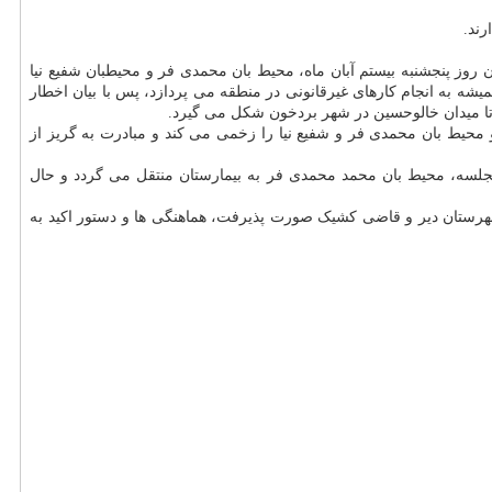
ند.
وز پنجشنبه بیستم آبان ماه، محیط بان محمدی فر و محیطبان شفیع نیا
ه به انجام کارهای غیرقانونی در منطقه می پردازد، پس با بیان اخطار
 تا میدان خالوحسین در شهر بردخون شکل می گیرد.
یط بان محمدی فر و شفیع نیا را زخمی می کند و مبادرت به گریز از
مه های شلیک شده، با پلیس 110 تماس برقرار می شود و بعد از صورتجلسه، محیط بان محمد محمدی فر به بیمارستان منتقل می گردد و حال
هرستان دیر و قاضی کشیک صورت پذیرفت، هماهنگی ها و دستور اکید به