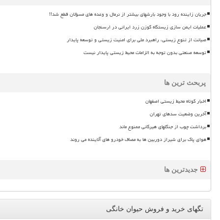
جریان زاینده رود با وجود بارشهای بیشتر از نرمال و وعده های مسؤلان قطع شد!!
عملیات ایمن سازی زیستگاه گوزن زرد ایرانی در ارسنجان
صیانت از تنوع زیستی، راهبرد ملی برای امنیت زیستی و توسعه پایدار
توسعه صنعتی بدون توجه به الزامات محیط زیستی پایدار نیست
پربحث ترین ها
اخبار کوتاه محیط زیستی اصفهان
آخرین وضعیت سدهای تهران
برداشت چوب از جنگلهای هیرکانی ممنوع ماند
هوای پاک برای شیراز دوربین ها به مصاف خودرو های آلاینده می روند
جدیدترین ها
تگهای خرید و فروش حیوان خانگی