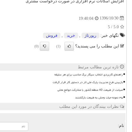
افزایش امکانات نرم افزاری در صورت درخواست مشتری
1396/10/30
19:40:04
5
/
5.0
تگهای خبر:
رپورتاژ
,
خرید
,
فروش
این مطلب را می پسندید؟
(0)
(1)
تازه ترین مطالب مرتبط
راهنمای کاربردی انتخاب سیگار برگ مناسب برای هر سلیقه
بازبینی طرح مدیریت پارک ملی لار در دستور کار قرار گرفت
صیانت از طبیعت 40 منطقه کشور با مشارکت جوامع محلی
۳۵ نمونه حیات وحش به طبیعت بازگشتند
نظرات بینندگان در مورد این مطلب
نام: