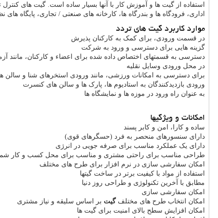
استفاده از گیت ها و آموزش کار با آنها بسیار ساده است. گیت های کنترل ت
اداری، فرودگاه ها و بندرگاه ها، کارخانه های صنعتی / تجاری، پایگاه های
موارد کاربرد گیت های تردد
در قسمت ورودی، برای کمک به کارکنان پذیرش
گزینه هایی برای دسترسی و ورود به شرکت
دسترسی به قسمتهای اختصاص داده شده برای اعضاء و کارکنان، مانند آزما
در محل ورودی وسایل نقلیه
برای دسترسی به امکانات ورزشی، مانند ورودی استخرهای شنا و سالن 
ورودی بازدیدکنندگان به استادیوم ها، پارک ها و سالن های کنسرت
به عنوان راه ورود در موزه ها و نمایشگاه ها
امکانات و ویژگیها
ساده و کارا، امن و کابر پسند
دارای سنسورهای منحصر به فرد (حسگرهای قوی)
دارای یک عملکرد مناسب برای صرفه جویی در انرژی
طراحی مناسب برای راحتی مشتری و مناسب برای محل کسب و کار شما
امکان سفارشی سازی در نرم افزار برای طرح های مختلف
استفاده از مواد با کیفیت برتر در ساخت گیتها
مطابق با آخرین تکنولوژی و طراحی روز دنیا
امکان سفارشی سازی
امکان انتخاب طرح های مختلف
گیت
بر اساس سلیقه و نیاز مشتری
امکان افزایش سطح بالای امنیت برای گیت ها