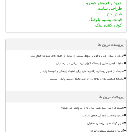
خرید و فروش خودرو
طراحی سایت
فیش حج
قیمت بیسیم باوفنگ
کوتاه کننده لینک
پربیننده ترین ها
جریان زاینده رود با وجود بارشهای بیشتر از نرمال و وعده های مسؤلان قطع شد!!
عملیات ایمن سازی زیستگاه گوزن زرد ایرانی در ارسنجان
صیانت از تنوع زیستی، راهبرد ملی برای امنیت زیستی و توسعه پایدار
توسعه صنعتی بدون توجه به الزامات محیط زیستی پایدار نیست
پربحث ترین ها
النینو فرا می رسد پاییز سال جاری پرچالش می شود؟
آخرین وضعیت آلودگی هوای پایتخت
اخبار کوتاه محیط زیستی اصفهان
آخرین وضعیت سدهای تهران