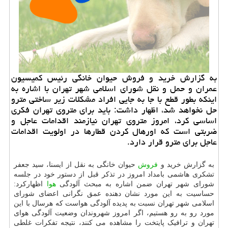
به گزارش خرید و فروش حیوان خانگی رئیس کمیسیون
عمران و حمل و نقل شورای اسلامی شهر تهران با اشاره به
اینکه بطور قطع با جا به جایی افراد مشکلات زیر ساختی مترو
حل نخواهد شد، اظهار داشت: باید برای متروی تهران فکری
اساسی کرد، امروز متروی تهران نیازمند اقدامات عاجل و
ضربتی است که اورهال کردن قطارها در اولویت اقدامات
عاجل برای مترو قرار دارد.
به گزارش خرید و
فروش
حیوان خانگی به نقل از ایسنا، سید جعفر
تشکری هاشمی بامداد امروز در تذکر قبل از دستور خود در جلسه
شورای شهر تهران ضمن اشاره به مبحث آلودگی
هوا
اظهارکرد:
حساسیت به این مورد نشان دهنده عمق نگرانی اعضای شورای
اسلامی شهر تهران نسبت به پدیده آلودگی هواست که هرسال با این
مورد رو به رو هستیم، اگر امروز شهروندان وضعیت آلودگی هوای
تهران و ترافیک پایتخت را مشاهده می کنند، نتیجه تفکرات غلطی