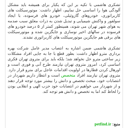
تشکری هاشمی با تکیه بر این که یکبار برای همیشه باید مشکل
آلودگی هوا را اساسی حل نماییم، اظهار داشت: موتورسیکلت های
کاربراتوری، خودروهای گازوئیلی، خودرو های فرسوده، با ایجاد
سولفور و واکنش شیمیایی و تبدیل شدن به ذرات معلق سبب صدمه
به هوای شهر تهران می شوند، همینطور کمتر از ۵ درصد خودرو های
فرسوده در سالهای اخیر نوسازی و جایگزین شده و موتورسیکلت
های برقی هم جایگزین موتورسیکلت های کاربراتوری نشدند.
تشکری هاشمی ضمن اشاره به انتصاب مدیر عامل شرکت بهره
برداری مترو اظهار داشت: بطور قطع با جا به جایی افراد مشکلات
زیر ساختی مترو حل نخواهد شد؛ بلکه باید برای متروی تهران فکری
اساسی کرد، امروز متروی تهران نیازمند طرح آنی و فوری است و
اورهال کردن قطارها در اولویت اقدامات عاجل برای مترو قرار دارد.
متروی تهران نیازمند افراد
متخصص
است و انتظار داریم شهردار در
انتصابات خود، مبحث تخصص و دانش را بیشتر مورد توجه قرار دهند
و از شهردار می خواهیم در انتصابات خود حزب الهی و انقلابی بودن
را لحاظ کند اما به تخصص و دانش هم توجه کند.
منبع:
petfind.ir