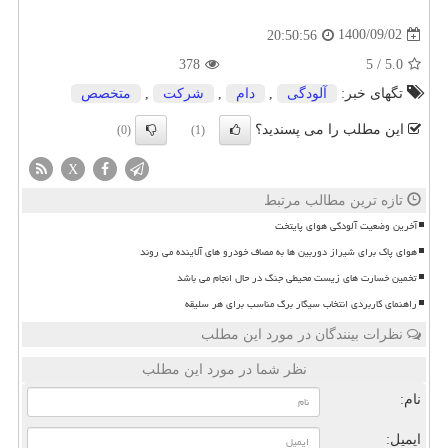
1400/09/02
20:50:56
378
5
/
5.0
تگهای خبر:
آلودگی
,
دام
,
شركت
,
متخصص
این مطلب را می پسندید؟
(0)
(1)
X
تازه ترین مطالب مرتبط
آخرین وضعیت آلودگی هوای پایتخت
هوای پاک برای شیراز دوربین ها به مصاف خودرو های آلاینده می روند
تخمین خسارت های زیست محیطی جنگ در حال انجام می باشد
راهنمای کاربردی انتخاب سیگار برگ مناسب برای هر سلیقه
نظرات بینندگان در مورد این مطلب
نظر شما در مورد این مطلب
نام:
ایمیل: