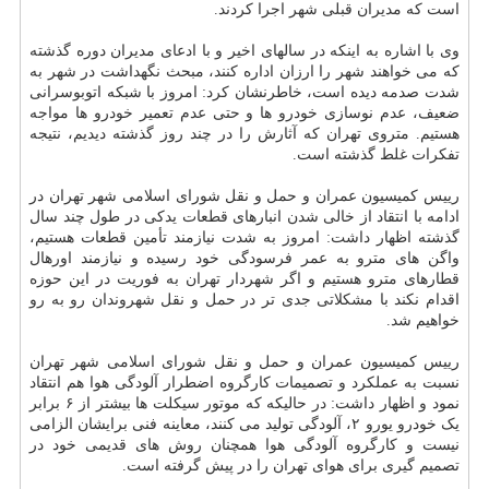
است که مدیران قبلی شهر اجرا کردند.
وی با اشاره به اینکه در سالهای اخیر و با ادعای مدیران دوره گذشته
که می خواهند شهر را ارزان اداره کنند، مبحث نگهداشت در شهر به
شدت صدمه دیده است، خاطرنشان کرد: امروز با شبکه اتوبوسرانی
ضعیف، عدم نوسازی خودرو ها و حتی عدم تعمیر خودرو ها مواجه
هستیم. متروی تهران که آثارش را در چند روز گذشته دیدیم، نتیجه
تفکرات غلط گذشته است.
رییس کمیسیون عمران و حمل و نقل شورای اسلامی شهر تهران در
ادامه با انتقاد از خالی شدن انبارهای قطعات یدکی در طول چند سال
گذشته اظهار داشت: امروز به شدت نیازمند تأمین قطعات هستیم،
واگن های مترو به عمر فرسودگی خود رسیده و نیازمند اورهال
قطارهای مترو هستیم و اگر شهردار تهران به فوریت در این حوزه
اقدام نکند با مشکلاتی جدی تر در حمل و نقل شهروندان رو به رو
خواهیم شد.
رییس کمیسیون عمران و حمل و نقل شورای اسلامی شهر تهران
نسبت به عملکرد و تصمیمات کارگروه اضطرار آلودگی هوا هم انتقاد
نمود و اظهار داشت: در حالیکه که موتور سیکلت ها بیشتر از ۶ برابر
یک خودرو یورو ۲، آلودگی تولید می کنند، معاینه فنی برایشان الزامی
نیست و کارگروه آلودگی هوا همچنان روش های قدیمی خود در
تصمیم گیری برای هوای تهران را در پیش گرفته است.