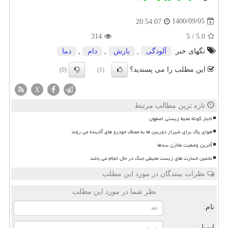
1400/09/05
20:54:07
314
5
/
5.0
تگهای خبر:
آلودگی
,
بارش
,
دام
,
دما
این مطلب را می پسندید؟
(0)
(1)
X
تازه ترین مطالب مرتبط
اخبار کوتاه محیط زیستی اصفهان
هوای پاک برای شیراز دوربین ها به مصاف خودرو های آلاینده می روند
آخرین وضعیت مخازن سدها
تخمین خسارت های زیست محیطی جنگ در حال انجام می باشد
نظرات بینندگان در مورد این مطلب
نظر شما در مورد این مطلب
نام:
ایمیل: