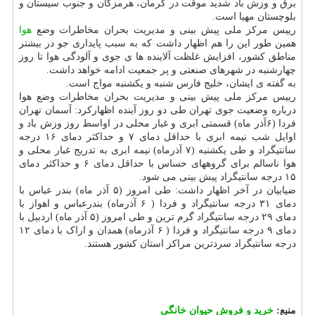
برق و وزش باد شدید موقت در کرمان، هرمزگان و جنوب سیستان و
بلوچستان مهیا است.
رییس مرکز ملی پیش بینی و مدیریت بحران مخاطرات وضع
هوا
همین طور این را هم اظهار داشت که به سبب پایداری جو در بیشتر
مناطق کشور، افزایش غلظت آلاینده ها ی جوی و آلودگی هوا تا روز
چهارشنبه در شهرهای صنعتی و پر جمعیت ادامه خواهد داشت.
به گفته ی ایشان، خلیج فارس شنبه و یکشنبه مواج است.
رییس مرکز ملی پیش بینی و مدیریت بحران مخاطرات وضع هوا
درباره وضعیت جوی تهران طی دو روز آینده اظهارکرد: آسمان تهران
فردا (۶آذر ماه) قسمتی ابری و غبار محلی در اواسط روز وزش باد و
اوایل شب نیمه ابری با حداقل دمای ۷ و حداکثر دمای ۱۶ درجه
سانتیگراد و طی یکشنبه (۷ آذرماه) نیمه ابری به تدریج غبار محلی و
هوا ناسالم برای گروههای حساس با حداقل دمای ۶ و حداکثر دمای
۱۵ درجه سانتیگراد پیش بینی می شود.
ضیاییان در آخر اظهار داشت: طی امروز (۵ آذر ماه) بندر عباس با
دمای ۳۱ درجه سانتیگراد و فردا ( ۶ آذرماه) بندرعباس و اهواز با
دمای ۲۹ درجه سانتیگراد گرم ترین و طی امروز (۵ آذر ماه) اردبیل با
دمای ۹ درجه سانتیگراد و فردا ( ۶ آذرماه) همدان و اراک با دمای ۱۲
درجه سانتیگراد سردترین مراکز استان کشور هستند.
منبع:
خرید و فروش حیوان خانگی