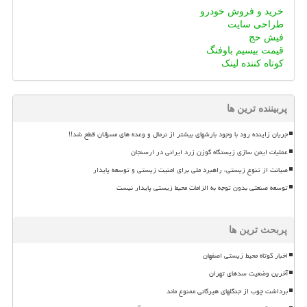
خرید و فروش خودرو
طراحی سایت
فیش حج
قیمت بیسیم باوفنگ
کوتاه کننده لینک
پربیننده ترین ها
جریان زاینده رود با وجود بارشهای بیشتر از نرمال و وعده های مسؤلان قطع شد!!
عملیات ایمن سازی زیستگاه گوزن زرد ایرانی در ارسنجان
صیانت از تنوع زیستی، راهبرد ملی برای امنیت زیستی و توسعه پایدار
توسعه صنعتی بدون توجه به الزامات محیط زیستی پایدار نیست
پربحث ترین ها
اخبار کوتاه محیط زیستی اصفهان
آخرین وضعیت سدهای تهران
برداشت چوب از جنگلهای هیرکانی ممنوع ماند