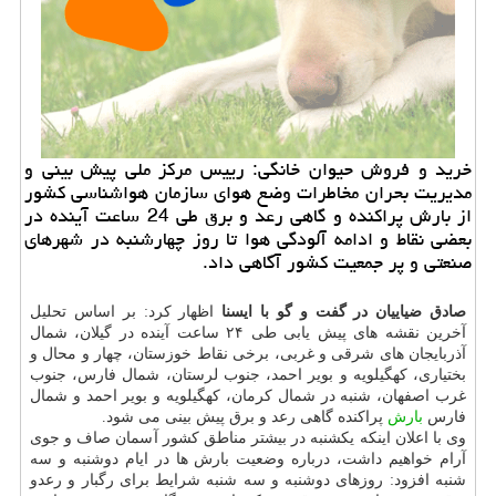
خرید و فروش حیوان خانگی: رییس مرکز ملی پیش بینی و
مدیریت بحران مخاطرات وضع هوای سازمان هواشناسی کشور
از بارش پراکنده و گاهی رعد و برق طی 24 ساعت آینده در
بعضی نقاط و ادامه آلودگی هوا تا روز چهارشنبه در شهرهای
صنعتی و پر جمعیت کشور آگاهی داد.
صادق ضیاییان در گفت و گو با ایسنا
اظهار کرد:
بر اساس تحلیل
آخرین نقشه های پیش یابی طی ۲۴ ساعت آینده در گیلان، شمال
آذربایجان های شرقی و غربی، برخی نقاط خوزستان، چهار و محال و
بختیاری، کهگیلویه و بویر احمد، جنوب لرستان، شمال فارس، جنوب
غرب اصفهان، شنبه در شمال کرمان، کهگیلویه و بویر احمد و شمال
فارس
بارش
پراکنده گاهی رعد و برق پیش بینی می شود.
وی با اعلان اینکه یکشنبه در بیشتر مناطق کشور آسمان صاف و جوی
آرام خواهیم داشت، درباره وضعیت بارش ها در ایام دوشنبه و سه
شنبه افزود: روزهای دوشنبه و سه شنبه شرایط برای رگبار و رعدو