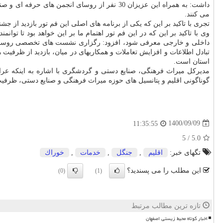
داشت: به همراه این عزیزان 30 نفر از روسای 
می کنند.
تجری با تاکید بر این که یکی از برنامه های اصلی این فم تور بازدید از جشن
وی با تاکید بر این که در این فم تور اهتمام ما بر این خواهد بود تا 
داخلی و خارجی معرفی شود، افزود: رگزاری نشست های تخصصی روسای 
تبادل اطلاعات و افزایش تعاملات و همکاریهای در میان، بازدید از ظرفیت
استان است.
مدیرکل میراث فرهنگی، صنایع دستی و گردشگری با اشاره به اینکه عرا
گوناگونی اقلیم و پتانسیل های حوزه میراث فرهنگی و صنایع دستی، ظرف
1400/09/09
11:35:55
5
/
5.0
تگهای خبر:
اقلیم
,
جنگل
,
خدمات
,
خوراك
این مطلب را می پسندید؟
(0)
(1)
تازه ترین مطالب مرتبط
اخبار کوتاه محیط زیستی اصفهان