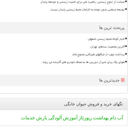
صیانت از تنوع زیستی، راهبرد ملی برای امنیت زیستی و توسعه پایدار
توسعه صنعتی بدون توجه به الزامات محیط زیستی پایدار نیست
پربحث ترین ها
اخبار کوتاه محیط زیستی اصفهان
آخرین وضعیت سدهای تهران
برداشت چوب از جنگلهای هیرکانی ممنوع ماند
هوای پاک برای شیراز دوربین ها به مصاف خودرو های آلاینده می روند
جدیدترین ها
تگهای خرید و فروش حیوان خانگی
آب
دام
بهداشت
رپورتاژ
آموزش
آلودگی
بارش
خدمات