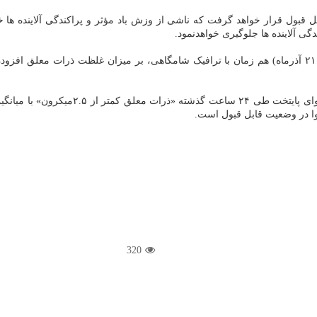
در محدوده قابل قبول قرار خواهد گرفت که ناشی از وزش باد مؤثر و پراکندگی آلایند
ی آلاینده ها جلوگیری خواهدنمود.
همچنین با برقراری شرایط پایدار و سکون جو تا ساعات پایانی یکشنبه ( ۲۱ آذرماه) هم زمان با ترافیک شام
320