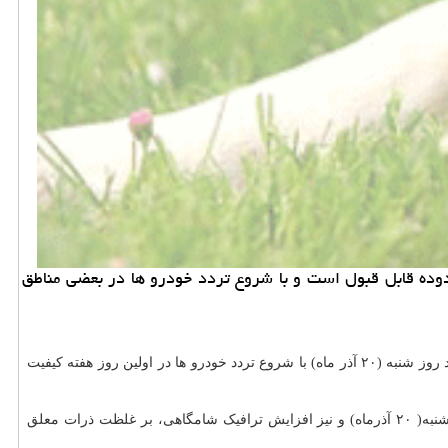
(20 آذر ماه) هوای تهران در بیشتر مناطق در محدوده قابل قبول است و با شروع تردد خودرو ها در بعضی مناطق
ین روز هفته کیفیت
حاکمیت جو نسبتاً آرام و پایدار در طول روز پراکندگی آلاینده ها را محدود خواهدنمود. با ادامه شرایط پایدار جوی و عدم وزش باد مؤثر تا اواخر وقت شنبه( ۲۰ آذرماه) و نیز افزایش ترافیک شامگاهی، بر غلظت ذرات معلق