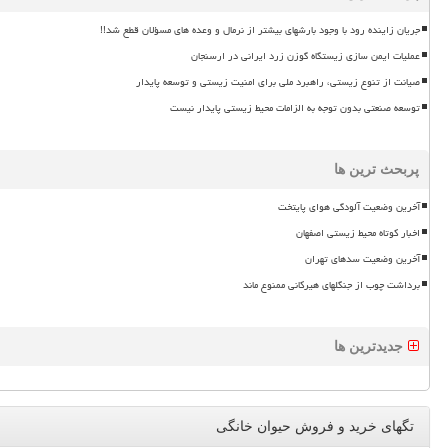
جریان زاینده رود با وجود بارشهای بیشتر از نرمال و وعده های مسؤلان قطع شد!!
عملیات ایمن سازی زیستگاه گوزن زرد ایرانی در ارسنجان
صیانت از تنوع زیستی، راهبرد ملی برای امنیت زیستی و توسعه پایدار
توسعه صنعتی بدون توجه به الزامات محیط زیستی پایدار نیست
پربحث ترین ها
آخرین وضعیت آلودگی هوای پایتخت
اخبار کوتاه محیط زیستی اصفهان
آخرین وضعیت سدهای تهران
برداشت چوب از جنگلهای هیرکانی ممنوع ماند
جدیدترین ها
تگهای خرید و فروش حیوان خانگی