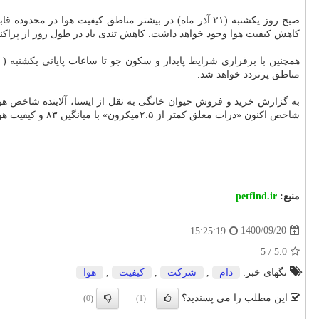
صبح روز یکشنبه (۲۱ آذر ماه) در بیشتر مناطق کیفیت هوا 
کاهش کیفیت هوا وجود خواهد داشت. کاهش تندی باد در طول روز از پراکندگ
مناطق پرتردد خواهد شد.
شاخص اکنون «ذرات معلق کمتر از ۲.۵میکرون» با میانگین ۸۳ و کیفیت هوا در وضعیت قابل قبول است.
منبع:
petfind.ir
1400/09/20
15:25:19
5
/
5.0
تگهای خبر:
دام
,
شركت
,
كیفیت
,
هوا
این مطلب را می پسندید؟
(0)
(1)