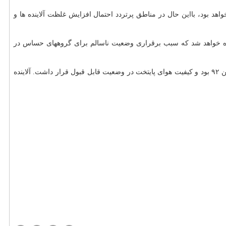
ه ها خواهد بود، بااین حال در مناطق پرتردد احتمال افزایش غلظت آلاینده ها و
گاهی، بر میزان غلظت ذرات معلق افزوده خواهد شد که سبب برقراری وضعیت ناسالم برای گروههای حساس در
به گزارش خرید و فروش حیوان خانگی به نقل از ایسنا، آلاینده شاخص هوای پایتخت طی ۲۴ ساعت گذشته «ذرات معلق کمتر از ۲.۵میکرون» با میانگین ۹۲ بود و کیفیت هوای پایتخت در وضعیت قابل قبول قرار داشت. آلاینده