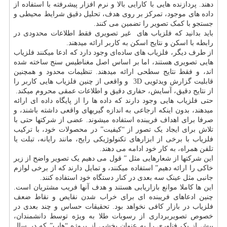
دهند. پردازنده هایی با کارایی بالا و نرم افزار پیشرفته با استفاده از
داده های موجود، تمرکز بر روی هدف، تحلیل دقیق شرایط محیطی و
جستجو با کمک تصویر را تضمین می کنند.
باید بدانید که فلزیاب های غیر تصویری فقط اطلاعات محدودی در
رابطه با اسکن و نتایج اسکن به کاربر ارائه میدهند.
از طرف دیگر، فلزیاب های ساده‌ای وجود دارد که ادعا میکنند فلزیاب
هایی تصویری هستند، اما بر اساس اصل مغناطیس سنج ساخته شده
اند، و فقط نتایج سطحی ارائه میدهند. تنظیمات محدود و همچنین
قابلیت گزارش ویدئویی 3D و واقعی از چنین فلزیاب هایی کاربر را
از نتایج دقیق، آسایش، حفاری دقیق و اطلاعات عمقی محروم میکند.
حتی فلزیاب هایی وجود دارند که داده ها را از پایگاه داده ای ارائه
میدهند، بدون اینکه ارجاعی به اندازه گیریهای واقعی داشته باشند، و
صرفا برای اهداف فریبنده استفاده میشوند. عضی از شرکتها حتی با
تلاش برای ایجاد یک تصور از “کیفیت” در محصولات خود، با ترکیب
فلزیاب با برخی از ابزارهای تکنولوژیکی رایج، مانند رایانه، تبلت یا
تلفن همراه، به کار خود ادامه می دهند.
این شرکتها از شعارهایی مثل ” قول می دهیم یک تصویر واضح از زیر
خاکی را ارائه دهیم” استفاده میکنند، و تمایل دارند که از برخی لوازم
جانبی مثل عینک سه بعدی در کنار دستگاه خود استفاده کنند.
این ها کاملا موانع بازاریابی هستند و هدف آنها فریب مشتریان است.
چنین ادعاهای فریبنده ای برای خراب شدن نقایص و نقاط ضعف
فلزیاب در بازار کافی نخواهد بود. تحقیقات حساس و چند بعدی در
خصوص تصویربرداری از رسوبات طلا به ویژه توسط دانشمندان،
بیش از یک فناوری را به عنوان بخشی از پروژه “هاپ” که در سال