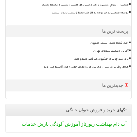
صیانت از تنوع زیستی، راهبرد ملی برای امنیت زیستی و توسعه پایدار
توسعه صنعتی بدون توجه به الزامات محیط زیستی پایدار نیست
پربحث ترین ها
اخبار کوتاه محیط زیستی اصفهان
آخرین وضعیت سدهای تهران
برداشت چوب از جنگلهای هیرکانی ممنوع ماند
هوای پاک برای شیراز دوربین ها به مصاف خودرو های آلاینده می روند
جدیدترین ها
تگهای خرید و فروش حیوان خانگی
آب
دام
بهداشت
رپورتاژ
آموزش
آلودگی
بارش
خدمات