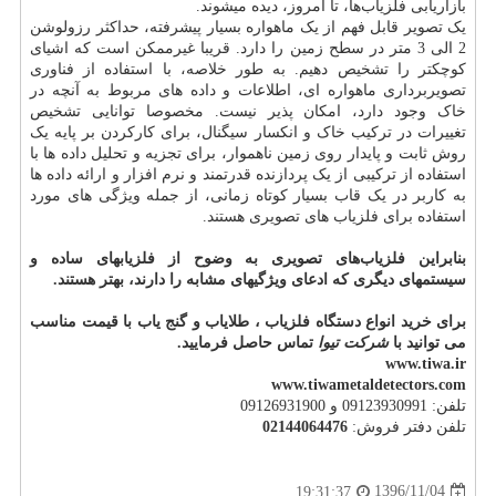
بازاریابی فلزیاب‌ها، تا امروز، دیده میشوند.
یک تصویر قابل فهم از یک ماهواره بسیار پیشرفته، حداکثر رزولوشن
2 الی 3 متر در سطح زمین را دارد. قریبا غیرممکن است که اشیای
کوچکتر را تشخیص دهیم. به طور خلاصه، با استفاده از فناوری
تصویربرداری ماهواره ای، اطلاعات و داده های مربوط به آنچه در
خاک وجود دارد، امکان پذیر نیست. مخصوصا توانایی تشخیص
تغییرات در ترکیب خاک و انکسار سیگنال، برای کارکردن بر پایه یک
روش ثابت و پایدار روی زمین ناهموار، برای تجزیه و تحلیل داده ها با
استفاده از ترکیبی از یک پردازنده قدرتمند و نرم افزار و ارائه داده ها
به کاربر در یک قاب بسیار کوتاه زمانی، از جمله ویژگی های مورد
استفاده برای فلزیاب های تصویری هستند.
بنابراین فلزیاب‌های تصویری به وضوح از فلزیابهای ساده و
سیستمهای دیگری که ادعای ویژگیهای مشابه را دارند، بهتر هستند.
برای خرید انواع دستگاه فلزیاب ، طلایاب و گنج یاب با قیمت مناسب
می توانید با
شرکت تیوا
تماس حاصل فرمایید.
www.tiwa.ir
www.tiwametaldetectors.com
تلفن: 09123930991 و 09126931900
تلفن دفتر فروش:
02144064476
1396/11/04
19:31:37