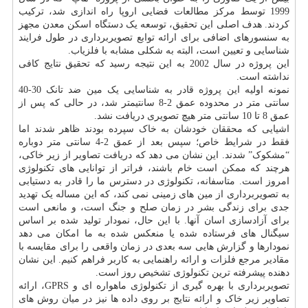
1999 توسط مرکز مطالعات فضایی اروپا راه اندازی شد، ترکیب
کردند. هدف اصلی این تحقیق، توسعه یک دستگاه اسکن معدن مجهز
به سنسورهای اضافی برای ارائه توابع تصویربرداری در طول فرایند
شناسایی و تعیین است، البته به شکلی مشابه با فلزیاب.
این پروژه در سال 2002 به این نتیجه رسید که تحقیق نتایج کافی
نداشته است.
نمونه اولیه این پروژه قادر به شناسایی یک مین ضد تانک 30-40
سانتی متر در محدوده عمق 2-8 سانتیمتر شد، در حالی که پس از
عمق 8 تا 10 سانتی متر هیچ تصویری دریافت نشد.
اشیایی که محققان خودشان به خاک سپرده بودند ظاهر شدند اما
فقط در شرایط خاص؛ سپس بعد از عمق 2-4 سانتی متر دوباره
“مشکوک” شدند. این نشان می دهد که دریافت تصاویر از زیر خاکی،
هرچند که ممکن است خام باشند، فراتر از توانایی های تکنولوژی
امروز است. متاسفانه، تکنولوژی در دسترس ما را قادر به دستیابی
به تصویربرداری از مین های زمینی نمی کند، که این مساله یک تهدید
جدی برای زندگی بشر در زمان صلح و جنگ است، و مانعی است
برای آزادسازی اسان آنها. با این حال، نمودار تولید شده بر اساس
سیگنال های فرستاده شده یا منعکس شده به ما امکان می دهد
نمودارها و گزارش هایی سه بعدی در زمان واقعی را برای مقایسه با
مقادیر مرجع فلزات و ارائه راهنمایی به کاربر فراهم کنیم. این نشان
دهنده پیشرفته ترین تکنولوژی تشخیص روز است.
تصویربرداری با بهره گیری از تکنولوژی ماهواره ای و GPRS، ارائه
تصاویر زیر خاک و ارائه نتایج بر روی داده ها نیز در میان روش های