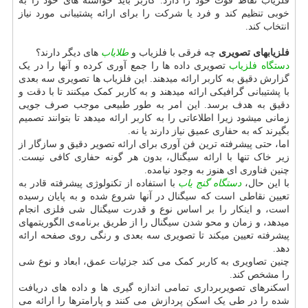
فلزیاب نقاط قوت خود را دارد. کاربر باید خواسته های خود را به
خوبی تنظیم کند و فرد یا شرکت را برای ارائه پشتیبانی مورد نیاز
انتخاب کند.
فلزیابهای تصویری
چه فرقی با فلزیاب و
طلایاب
های دیگر دارند؟
دستگاه فلزیاب
تصویری داده ها را جمع آوری کرده و آنها را در یک
گزارش دقیق به کاربر ارائه میدهند. این فلزیاب ها تصویری سه بعدی
با پشتیبانی گرافیکی ارائه میدهند و به کاربر کمک میکنند تا با دقت و
دقیق به هدف برسد. این امر به طور طبیعی موجب صرف جویی
زمانی میشود زیرا اطلاعاتی را به کاربر ارائه میدهد تا بتوانند تصمیم
بگیرند که به حفاری عمیق نیاز دارند یا نه.
اما، حتی پیشرفته ترین فن آوری برای ارائه تصویر دقیق و سازگار از
زیر خاک تنها با ارائه سیگنال، بدون هر گونه حفاری کافی نیست.
چنین فناوری ای هنوز به وجود نیامده.
با این حال،
دستگاه
گنج یاب
با استفاده از تکنولوژی پیشرفته قادر به
تعیین نقاطی است که سیگنال در آنها شروع شده و به پایان رسیده
است، و اینکار را بر اساس نوع و قدرت سیگنال شی فلزی انجام
میدهد، و زمان و محو شدن سیگنال را از طریق برنامه‌ی الگوریتمهای
پیشرفته تعیین میکند تا تصویری سه بعدی و رنگی روی صفحه ارائه
دهد.
چنین تصاویری به کاربر کمک می کند جزئیات عمق، ابعاد و نوع شی
را مشخص کند.
اسکنرهای تصویربرداری تمامی اندازه گیری ها و داده های دریافت
شده را در طی یک اسکن پردازش می کنند و پارامترها را ارائه می