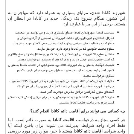
شهروند کانادا شدن، مزایای بسیاری به همراه دارد که مهاجران به
این کشور، هنگام شروع یک زندگی جدید در کانادا در انتظار آن
هستند. برخی از این مزایا عبارتند از:
سیاست کانادا: شهروندان کانادا صدای بلندتری دارند و می توانند در انتخابات
فدرال، استانی و شهرداری رای دهند. شهروندان همچنین از آزادی نامزدی و
مشارکت در فعالیت‌ های سیاسی برخوردارند، به این معنی که در مورد مدیریت
سطوح مختلف حکومتی که در کانادا وجود دارد، حق نظر دارند.
مشاغل سطح بالا: شهروندان این امکان را دارند که برای مشاغل فدرال سطح بالاتری
که اغلب حقوق بسیار خوبی دارند و با مزایا همراه هستند، درخواست دهند.
تابعیت دوگانه: به عنوان یک شهروند کانادایی، محدودیتی در انتخاب کانادا به عنوان
کشور اصلی خود، وجود ندارد. در صورت تمایل، می توانید برای تابعیت کشور
دیگری درخواست دهید.
خانواده: کودکی که در کانادا متولد می شود، به طور خودکار شهروند کانادا محسوب
می شود. این به شما این امکان را می‌دهد که زندگی بهتری را برای هر کودک
آینده‌ای بدون گذراندن مراحل پذیرش مهاجرت آغاز کنید.
مالیات: اگر شهروند کانادا شوید و تصمیم بگیرید در جای دیگری زندگی کنید، ممکن
است ملزم به پرداخت مالیات کانادا نباشید.
چه کسانی می توانند برای اقامت دائم کانادا اقدام کنند؟
هر کسی مجاز به درخواست
اقامت کانادا
به صورت دائم است. اما
فقط افراد واجد شرایط، پذیرفته می شوند. برای یافتن اینکه آیا
واجد شرایط
اقامت دائم کانادا
هستید یا خیر، موارد زیر مورد بررسی