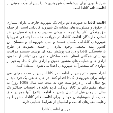
شرایط بودن برای درخواست شهروندی کانادا پس از مدت معینی از
اقامت دائم کانادا
است.
اقامت کانادا
به صورت دائم برای یک شهروند خارجی، دارای بسیاری
از حقوق و مسئولیت های مشابه یک شهروند کانادایی است. از جمله
حق زندگی، کار (با توجه به برخی محدودیت ها) و تحصیل در هر
استان. دارندگان
اقامت کانادا
، در دریافت خدمات اجتماعی تقریبا با
شهروندان کانادایی یکسان هستند و میان شهروندان و مقیمان این
کشور عملا تبعیضی وجود ندارد. از جمله عضویت در طرح
بازنشستگی کانادا و دریافت پوشش بیمه ای توسط سیستم مراقبت
بهداشتی همگانی استان. همه ساکنان دائمی می توانند از حقوق،
آزادی ها و حمایت های منشور حقوق و آزادی های کانادا، به غیر از
مواردی که منحصراً به شهروندان اعطا می شود، استفاده کنند.
افراد مقیم دائم پس از اقامت در کانادا، پس از مدت معینی می
توانند برای شهروندی کانادا اقدام کنند. در حال حاضر، یک فرد باید از
پنج سال قبل از درخواست خود به مدت سه سال (1095 روز) به
عنوان مقیم دائم در کانادا زندگی کرده باشد (با احتساب حداکثر یک
سال از زمان قبل از تبدیل شدن به
اقامت دائم
). آنها همچنین حق
حمایت از خویشاوندان خود را برای
اقامت دائم کانادا
، مشروط به
رعایت معیارهای اقامت و اطمینان از شرایط حمایتی دارند.
مزایای اقامت کانادا