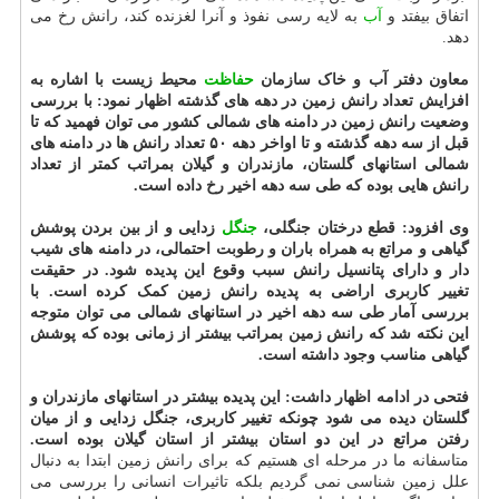
اتفاق بیفتد و
آب
به لایه رسی نفوذ و آنرا لغزنده کند، رانش رخ می
دهد.
معاون دفتر آب و خاک سازمان
حفاظت
محیط زیست با اشاره به
افزایش تعداد رانش زمین در دهه های گذشته اظهار نمود: با بررسی
وضعیت رانش زمین در دامنه های شمالی کشور می توان فهمید که تا
قبل از سه دهه گذشته و تا اواخر دهه ۵۰ تعداد رانش ها در دامنه های
شمالی استانهای گلستان، مازندران و گیلان بمراتب کمتر از تعداد
رانش هایی بوده که طی سه دهه اخیر رخ داده است.
وی افزود: قطع درختان جنگلی،
جنگل
زدایی و از بین بردن پوشش
گیاهی و مراتع به همراه باران و رطوبت احتمالی، در دامنه های شیب
دار و دارای پتانسیل رانش سبب وقوع این پدیده شود. در حقیقت
تغییر کاربری اراضی به پدیده رانش زمین کمک کرده است. با
بررسی آمار طی سه دهه اخیر در استانهای شمالی می توان متوجه
این نکته شد که رانش زمین بمراتب بیشتر از زمانی بوده که پوشش
گیاهی مناسب وجود داشته است.
فتحی در ادامه اظهار داشت: این پدیده بیشتر در استانهای مازندران و
گلستان دیده می شود چونکه تغییر کاربری، جنگل زدایی و از میان
رفتن مراتع در این دو استان بیشتر از استان گیلان بوده است.
متاسفانه ما در مرحله ای هستیم که برای رانش زمین ابتدا به دنبال
علل زمین شناسی نمی گردیم بلکه تاثیرات انسانی را بررسی می