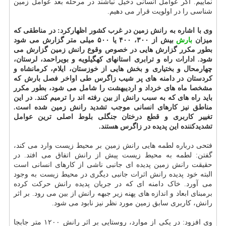
نماییم. اگر عوامل انسانی دخیل نباشند در مرحله بعد عوامل زمین
شناسی را در اولویت قرار می دهیم.
وی با اشاره به رانش زمین در غرب کشور اظهارکرد: در مناطقی که
میزان
بارش
بیش از ۳۰۰، ۴۰۰ یا ۵۰۰ میلی متر گزارش می شود
بطور مکرر گزارش هایی در خصوص وقوع رانش زمین گزارش می
شود. ادارات راه و ترابری استانهای کهگیلویه و بویراحمد، لرستان،
چهارمحال و بختیاری و بخش هایی از خوزستان، ایلام، کرمانشاه و
کردستان در دامنه های پر شیب زاگرس طی اواخر فصل بارش که
مشخصا ماه های خرداد و اردیبهشت را شامل می شود، بطور مکرر
باید راه های که به سبب رانش از بین رفته اند را ترمیم کنند. در این
مناطق نیز کارهای انسانی موجب تشدید رانش زمین شده است.
تغییر کاربری و قطع درختان جنگلی بلوط اصلی ترین عوامل
تشدیدکننده این پدیده در زاگرس هستند.
فتحی درباره لطمه هایی رانش زمین بر محیط زیست وارد می کند،
گفتن: لطمه به محیط زیست پیش از رانش اتفاق می افتد. در
حقیقت رانش زمین پدیده ای جانبی ناشی از کارهای انسانی است
البته خود پدیده رانش اثرات جانبی دیگری در محیط زیست به وجود
می آورد. خاک دامنه ای که در جریان پدیده رانش حرکت کرده
برمبنای ابعاد و اندازه های پهنه زیر جبهه رانش از بین می رود. بر اثر
رانش، کاربری سابق زمین مورد نظر نیز نابود می شود.
وی افزود: در یکی از موارد، روستایی بر اثر رانش ۱۲۰۰ متر جابجا