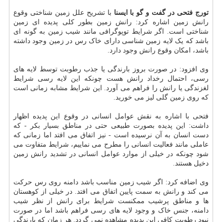
تورج فتحی در گفت و گو با ایسنا
با تشریح علل زمین شناختی وقوع
رانش زمین اشاره کرد: رانش زمین بطور کلی پدیده ای زمین
شناختی است. اگر شرایط توپوگرافی مانند شیب زمین به گونه ای
باشد که یک لایه زمین شناسی دارای خاک رس در زمین وجود داشته
باشد، امکان وقوع رانش وجود دارد.
وی افزود: در صورت بروز بارندگی یا جذب رطوبت توسط لایه های
رسی، احتمال رخداد رانش هست چونکه این لایه رسی شرایط
لغزندگی یا رانش را فراهم می آورد. این شرایط مشابه زمانی است
که روی زمین گلی لیز می خورید.
فتحی با اشاره به نقش عوامل انسانی در وقوع این پدیده اظهار
داشت: این پدیده بصورت طبیعی حتی در مناطق بسیار بکر - که
دست انسان به آن نرسیده است - نیز اتفاق می افتد اما زمانی که
عاملی مانند فعالیت انسانی را مطرح می نماییم، شرایط متفاوت می
شود چونکه در خیلی از موارد عوامل انسانی در تشدید رانش زمین
دخیل هستند.
وی اضافه کرد: اگر شیب زمین مناسب باشد دامنه روی رس حرکت
می کند و رانش به سمت پایین اتفاق می افتد. در خیلی از کوهستان
ها و مناطق پرشیب ممکنست شرایط برای رانش از نظر شیب
دامنه، جنس خاک و وجود لایه های رسی فراهم باشد اما در صورت
نبود رطوبت کافی این پدیده مشاهده نمی گردد. هر زمان که بارندگی