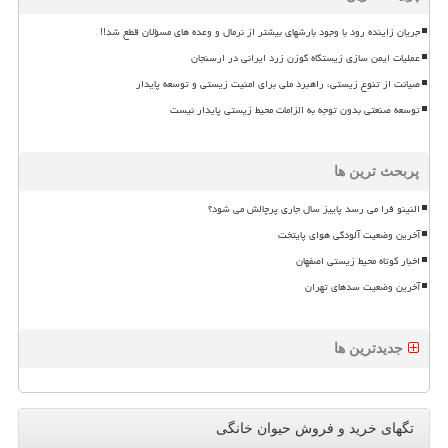
جریان زاینده رود با وجود بارشهای بیشتر از نرمال و وعده های مسؤلان قطع شد!!
عملیات ایمن سازی زیستگاه گوزن زرد ایرانی در ارسنجان
صیانت از تنوع زیستی، راهبرد ملی برای امنیت زیستی و توسعه پایدار
توسعه صنعتی بدون توجه به الزامات محیط زیستی پایدار نیست
پربحث ترین ها
النینو فرا می رسد پاییز سال جاری پرچالش می شود؟
آخرین وضعیت آلودگی هوای پایتخت
اخبار کوتاه محیط زیستی اصفهان
آخرین وضعیت سدهای تهران
جدیدترین ها
تگهای خرید و فروش حیوان خانگی