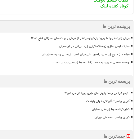
قیمت بیسیم باوفنگ
کوتاه کننده لینک
پربیننده ترین ها
جریان زاینده رود با وجود بارشهای بیشتر از نرمال و وعده های مسؤلان قطع شد!!
عملیات ایمن سازی زیستگاه گوزن زرد ایرانی در ارسنجان
صیانت از تنوع زیستی، راهبرد ملی برای امنیت زیستی و توسعه پایدار
توسعه صنعتی بدون توجه به الزامات محیط زیستی پایدار نیست
پربحث ترین ها
النینو فرا می رسد پاییز سال جاری پرچالش می شود؟
آخرین وضعیت آلودگی هوای پایتخت
اخبار کوتاه محیط زیستی اصفهان
آخرین وضعیت سدهای تهران
جدیدترین ها