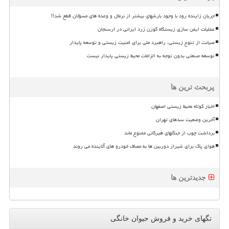
جریان زاینده رود با وجود بارشهای بیشتر از نرمال و وعده های مسؤلان قطع شد!!
عملیات ایمن سازی زیستگاه گوزن زرد ایرانی در ارسنجان
صیانت از تنوع زیستی، راهبرد ملی برای امنیت زیستی و توسعه پایدار
توسعه صنعتی بدون توجه به الزامات محیط زیستی پایدار نیست
پربحث ترین ها
اخبار کوتاه محیط زیستی اصفهان
آخرین وضعیت سدهای تهران
برداشت چوب از جنگلهای هیرکانی ممنوع ماند
هوای پاک برای شیراز دوربین ها به مصاف خودرو های آلاینده می روند
جدیدترین ها
تگهای خرید و فروش حیوان خانگی