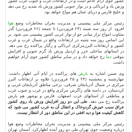
کشور جوی آرام حاکم است و در ارتفاعات غرب و جنوب غرب کشور
وزش باد و ابرناکی و در نوار جنوبی کشور وزش باد شدید رخ می دهد
و خلیج فارس و دریای عمان هم مواج خواهد بود.
رئیس مرکز ملی پیشبینی و مدیریت بحران مخاطرات وضع
هوا
افزود: از روز سه شنبه (۲۳ فروردین) تا جمعه (۲۶ فروردین) گذر
متناوب امواج تراز میانی جو از نوار غربی کشور پیشبینی می شود. بر
این اساس روز سه شنبه در ارتفاعات واقع در شمال غرب و غرب
کشور و ارتفاعات البرزمرکزی ابرناکی و رگبار پراکنده رخ می دهد.
در استانهای ساحلی خزر و اردبیل وزش باد گرم جنوبی و افزایش
موقتی
دما
رخ خواهد داد و در سایر مناطق کشور جوی آرام خواهیم
داشت.
وی ضمن اشاره به
بارش
های پراکنده در ایام آتی اظهار داشت:
چهارشنبه و پنجشنبه (۲۴ و ۲۵ فروردین) علاوه بر ارتفاعات البرز
مرکزی در شمال آذربایجان شرقی، برخی مناطق آذربایجان غربی و
کردستان، در دامنه های زاگرس مرکزی واقع در غرب و جنوب غرب
و مناطقی از استانهای غرب اصفهان، فارس و بوشهر هم بارش
پراکنده رخ می دهد،
طی این دو روز افزایش وزش باد روی کشور
عراق سبب خیزش گردوخاک و انتقال آن به غرب کشور می شود که
کاهش کیفیت هوا و دید افقی در این مناطق دور از انتظار نیست.
رئیس مرکز ملی پیشبینی و مدیریت بحران مخاطرات وضع هوا
درباره وضعیت جوی تهران طی دو روز آینده اظهارکرد: آسمان تهران