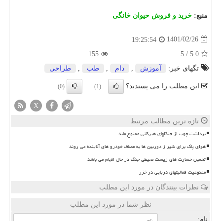
منبع:
خرید و فروش حیوان خانگی
1401/02/26
19:25:54
155
5
/
5.0
تگهای خبر:
آموزش
,
دام
,
طب
,
طراحی
این مطلب را می پسندید؟
(0)
(1)
X
تازه ترین مطالب مرتبط
برداشت چوب از جنگلهای هیرکانی ممنوع ماند
هوای پاک برای شیراز دوربین ها به مصاف خودرو های آلاینده می روند
تخمین خسارت های زیست محیطی جنگ در حال انجام می باشد
ممنوعیت فعالیتهای دریایی در خزر
نظرات بینندگان در مورد این مطلب
نظر شما در مورد این مطلب
نام: