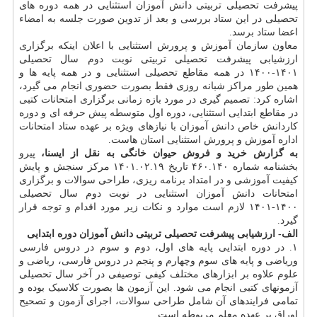
پیشرفت تحصیلی تربیتی دانش آموزان استثنایی در همه دوره های
تحصیلی در این ستاد بررسی و بعد از تدوین صورت جلسه به امضاء
اعضا ستاد برسد.
معاون سازمان آموزش و پرورش استثنایی با اعلان اینکه برگزاری
ارزشیابی پیشرفت تحصیلی تربیتی نوبت دوم سال تحصیلی
۱۴۰۱-۱۴۰۰ در همه مقاطع تحصیلی استثنایی و در همه پایه ها و
همین طور مراکز شبانه روزی فقط بصورت حضوری انجام می گیرد،
اشاره کرد: تصمیم گیری در مورد بازه زمانی برگزاری امتحانات کتبی
در مقاطع ابتدایی استثنایی، دوره اول متوسطه پیش حرفه ای و دوره
کاردانش خاص دانش آموزان با نیازهای ویژه بر عهده ستاد امتحانات
اداره آموزش و پرورش استثنایی استان هاست.
به گزارش خرید و فروش حیوان خانگی به نقل از ایسنا،
پیرو
بخشنامه شماره ۴۶۰.۱۴۰ تاریخ ۱۴۰۱.۰۲.۱۹ مرکز سنجش و پایش
کیفیت آموزشی و در امتداد برنامه ریزی، طراحی سوالات و برگزاری
امتحانات دانش آموزان استثنایی در نوبت دوم سال تحصیلی
۱۴۰۰-۱۴۰۱ لازم است موارد و نکات زیر مورد اقدام و توجه قرار
گیرد.
الف- ارزشیابی پیشرفت تحصیلی تربیتی دانش آموزان دوره ابتدایی
۱. در دوره ابتدایی پایه های اول، دوم و سوم در دروس فارسی
وریاضی و پایه های سوم وچهارم و پنجم در دروس فارسی، ریاضی و
علوم علاوه بر ابزارهای مختلف کیفی توصیفی در آخر سال تحصیلی
آزمونهای کتبی انجام می شود. این آزمون ها بصورت کلاسیک بوده و
تمامی فرایندهای آن شامل طراحی سوالات، اجرای آزمون و تصحیح
اوراق بر عهده معلم مربوطه است.