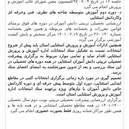
جلسه ۱۶ در تاریخ ۹۷.۰۷.۰۴کمیسیون معین شورای عالی آموزش و
پرورش انجام می گیرد.
د- دوره دوم آموزش متوسطه شاخه های نظری، فنی وحرفه ای
وکاردانش استثنایی
ارزشیابی تحصیلی تربیتی دانش آموزان در دوره های فوق برمبنای
قوانین مقررات و بخشنامه های مربوطه و همین طور بخشنامه
شماره ۴۶۰.۱۴۰ در تاریخ ۱۴۰۱.۰۲.۱۹ مرکز سنجش و پایش کیفیت
آموزشی برگزار می گردد.
همچنین ادارات آموزش و پرورش استثنایی استان باید پیش از شروع
امتحانات نسبت به تشکیل ستاد امتحانات اداره آموزش و پرورش
استثنایی اقدام نماید و تمامی موارد مربوط به برگزاری پیشرفت
تحصیلی تربیتی دانش آموزان استثنایی در همه دوره های تحصیلی در
این ستاد بررسی و بعد از تدوین صورتجلسه به امضای اعضای ستاد
برسد.
تصمیم گیری در مورد بازه زمانی برگزاری امتحانات کتبی در مقاطع
ابتدایی استثنایی، دوره اول متوسط پیش حرفه ای و دوره کاردانش
خاص دانش آموزان با نیازهای ویژه برعهده ستاد امتحانات اداره
آموزش و پرورش استثنایی استان است.
برگزاری ارزشیابی پیشرفت تحصیلی تربیتی نوبت دوم سال تحصیلی
۱۴۰۰-۱۴۰۱ در همه مقاطع تحصیلی استثنایی و در همه پایه ها و
همین طور مراکز شبانه روزی
فقط بصورت حضوری
انجام می گیرد.