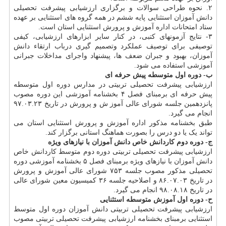
۲. نحوه طراحی سوالات و برگزاری ارزشیابی پیشرفت تحصیلی
دانش آموزان استثنایی پایه ششم در همه گروه های استثنایی بر عهده
ستاد امتحانات اداره آموزش و پرورش استثنایی استان است.
۳- نتایج آزمونهای کتبی، در کنار سایر ابزارهای ارزشیابی، کیفی
توصیفی برای توصیف عملکرد وتصمیم گیری درباب ارتقاء دانش
آموزان، بهبود و جبران ضعف ها، پیشنهاد واجرای مداخلات جبرانی
آموزشی استفاده می شود.
ب- دوره اول متوسطه پیش حرفه ای
ارزشیابی پیشرفت تحصیلی تربیتی در مدارس دوره اول متوسطه
پیش حرفه ای برمبنای فصل ۴ بخشنامه آموزشی این دوره مصوب
پانزدهمین جلسه شورای عالی آموز ش و پرورش در تاریخ ۹۷.۰۳.۲۳
انجام می گیرد.
طبق بخشنامه مذکور اداره آموزش و پرورش استثنایی استان می
تواند یک یا دو درس را بصورت هماهنگ استانی برگزار کند.
ج- دوره دوم کاردانش خاص دانش آموزان با نیازهای ویژه
ارزشیابی پیشرفت تحصیلی تربیتی دوره دوم متوسط کاردانش خاص
دانش آموزان با نیازهای ویژه برمبنای فصل ۵ بخشنامه آموزشی دوره
تحصیلی مذکور مصوب جلسه ۷۵۳ شورای عالی آموزش و پرورش
در تاریخ ۸۶.۰۷.۰۳ و اصلاحیه جلسه ۳۶ کمیسیون معین شورای عالی
در تاریخ ۹۸.۰۸.۱۸ انجام می گیرد.
ح- دوره اول آموزش متوسطه استثنایی
ارزشیابی پیشرفت تحصیلی تربیتی دانش آموزان دوره اول متوسط
استثنایی برمبنای بخشنامه ارزشیابی پیشرفت تحصیلی تربیتی مصوب