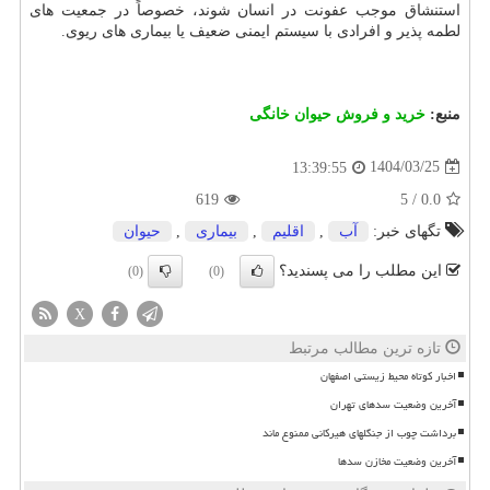
استنشاق موجب عفونت در انسان شوند، خصوصاً در جمعیت های
لطمه پذیر و افرادی با سیستم ایمنی ضعیف یا بیماری های ریوی.
منبع:
خرید و فروش حیوان خانگی
1404/03/25
13:39:55
619
5
/
0.0
تگهای خبر:
آب
,
اقلیم
,
بیماری
,
حیوان
این مطلب را می پسندید؟
(0)
(0)
X
تازه ترین مطالب مرتبط
اخبار کوتاه محیط زیستی اصفهان
آخرین وضعیت سدهای تهران
برداشت چوب از جنگلهای هیرکانی ممنوع ماند
آخرین وضعیت مخازن سدها