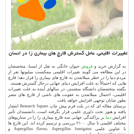
تغییرات اقلیمی، عامل گسترش قارچ های بیماری زا در انسان
به گزارش خرید و
فروش
حیوان خانگی به نقل از ایسنا، متخصصان
در این مطالعه می گویند تغییرات اقلیمی ممکنست میلیونها نفر از
مردم دنیا را در خطر مبتلاشدن به قارچ های بیماری زا قرار دهد؛ قارچ
هایی که احتمالاً به علت افزایش دمای جهانی درحال گسترش هستند.
بگفته متخصصان دانشگاه منچستر، در سالهای آینده به علت تغییرات
اقلیمی، احتمال مبتلاشدن به عفونت های ناشی از قارچ های مضر
بطور شایان توجهی افزایش خواهد یافت.
برمبنای مقاله ای که در پلت فرم پیش چاپ Research Square انتشار
یافته و هنوز تحت داوری علمی قرار نگرفته است، دانشمندان تأثیر
افزایش
دما
بر پراکندگی جهانی سه قارچ بیماری زا را در سناریوهای
مختلف اقلیمی تا سال ۲۱۰۰ بررسی و ترسیم کرده اند. این قارچ ها
با عناوین علمی Aspergillus flavus، Aspergillus fumigatus و