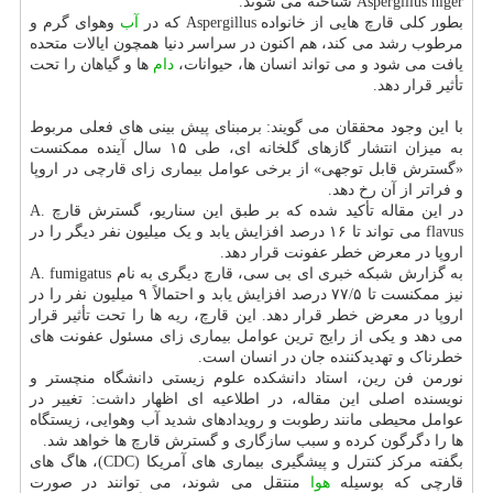
Aspergillus niger شناخته می شوند.
بطور کلی قارچ هایی از خانواده Aspergillus که در
آب
وهوای گرم و
مرطوب رشد می کند، هم اکنون در سراسر دنیا همچون ایالات متحده
یافت می شود و می تواند انسان ها، حیوانات،
دام
ها و گیاهان را تحت
تأثیر قرار دهد.
با این وجود محققان می گویند: برمبنای پیش بینی های فعلی مربوط
به میزان انتشار گازهای گلخانه ای، طی ۱۵ سال آینده ممکنست
«گسترش قابل توجهی» از برخی عوامل بیماری زای قارچی در اروپا
و فراتر از آن رخ دهد.
در این مقاله تأکید شده که بر طبق این سناریو، گسترش قارچ A.
flavus می تواند تا ۱۶ درصد افزایش یابد و یک میلیون نفر دیگر را در
اروپا در معرض خطر عفونت قرار دهد.
به گزارش شبکه خبری ای بی سی، قارچ دیگری به نام A. fumigatus
نیز ممکنست تا ۷۷/۵ درصد افزایش یابد و احتمالاً ۹ میلیون نفر را در
اروپا در معرض خطر قرار دهد. این قارچ، ریه ها را تحت تأثیر قرار
می دهد و یکی از رایج ترین عوامل بیماری زای مسئول عفونت های
خطرناک و تهدیدکننده جان در انسان است.
نورمن فن رین، استاد دانشکده علوم زیستی دانشگاه منچستر و
نویسنده اصلی این مقاله، در اطلاعیه ای اظهار داشت: تغییر در
عوامل محیطی مانند رطوبت و رویدادهای شدید آب وهوایی، زیستگاه
ها را دگرگون کرده و سبب سازگاری و گسترش قارچ ها خواهد شد.
بگفته مرکز کنترل و پیشگیری بیماری های آمریکا (CDC)، هاگ های
قارچی که بوسیله
هوا
منتقل می شوند، می توانند در صورت