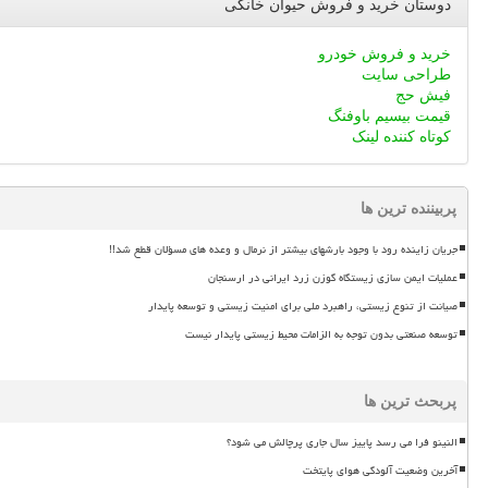
دوستان خرید و فروش حیوان خانگی
خرید و فروش خودرو
طراحی سایت
فیش حج
قیمت بیسیم باوفنگ
کوتاه کننده لینک
پربیننده ترین ها
جریان زاینده رود با وجود بارشهای بیشتر از نرمال و وعده های مسؤلان قطع شد!!
عملیات ایمن سازی زیستگاه گوزن زرد ایرانی در ارسنجان
صیانت از تنوع زیستی، راهبرد ملی برای امنیت زیستی و توسعه پایدار
توسعه صنعتی بدون توجه به الزامات محیط زیستی پایدار نیست
پربحث ترین ها
النینو فرا می رسد پاییز سال جاری پرچالش می شود؟
آخرین وضعیت آلودگی هوای پایتخت