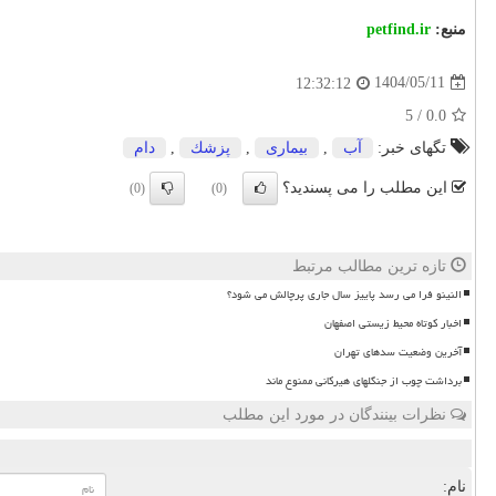
منبع:
petfind.ir
1404/05/11
12:32:12
5
/
0.0
تگهای خبر:
آب
,
بیماری
,
پزشك
,
دام
این مطلب را می پسندید؟
(0)
(0)
تازه ترین مطالب مرتبط
النینو فرا می رسد پاییز سال جاری پرچالش می شود؟
اخبار کوتاه محیط زیستی اصفهان
آخرین وضعیت سدهای تهران
برداشت چوب از جنگلهای هیرکانی ممنوع ماند
نظرات بینندگان در مورد این مطلب
نام: