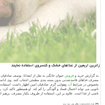
زائرین اربعین از غذاهای خشک و کنسروی استفاده نمایند
به گزارش خرید و
فروش
حیوان خانگی به نقل از ایفدانا، یوسف صادقیان ا
مصرف غذاهای فاسدشدنی بدون بسته بندی مطمئن اجتناب کنند. وی ادامه د
بخصوص در شرایط
آب
وهوایی گرم. صادقیان امین اظهار داشت: استفاده
نانویی می تواند احتمال فساد و آلودگی را کم کند. او همینطور تاکید کرد:
ناشی از غذا است. علاوه بر این، استفاده از ظروف یکبار مصرف، پرهیز از
1404/05/18
10:26:48