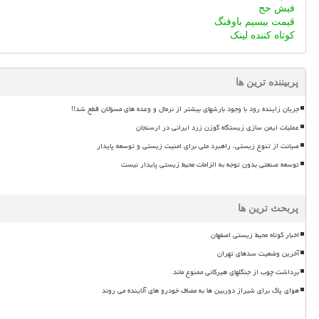
فیش حج
قیمت بیسیم باوفنگ
کوتاه کننده لینک
پربیننده ترین ها
جریان زاینده رود با وجود بارشهای بیشتر از نرمال و وعده های مسؤلان قطع شد!!
عملیات ایمن سازی زیستگاه گوزن زرد ایرانی در ارسنجان
صیانت از تنوع زیستی، راهبرد ملی برای امنیت زیستی و توسعه پایدار
توسعه صنعتی بدون توجه به الزامات محیط زیستی پایدار نیست
پربحث ترین ها
اخبار کوتاه محیط زیستی اصفهان
آخرین وضعیت سدهای تهران
برداشت چوب از جنگلهای هیرکانی ممنوع ماند
هوای پاک برای شیراز دوربین ها به مصاف خودرو های آلاینده می روند