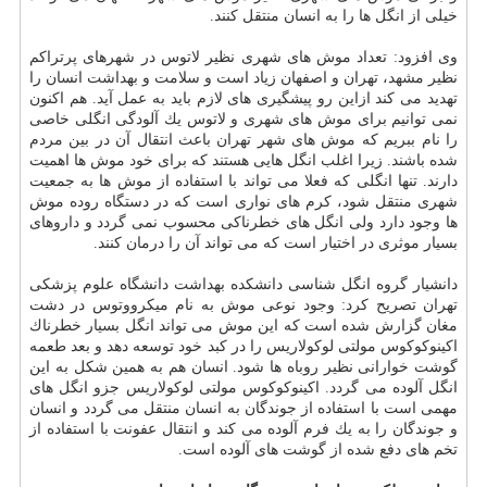
خیلی از انگل ها را به انسان منتقل كنند.
وی افزود: تعداد موش های شهری نظیر لاتوس در شهرهای پرتراكم
نظیر مشهد، تهران و اصفهان زیاد است و سلامت و بهداشت انسان را
تهدید می كند ازاین رو پیشگیری های لازم باید به عمل آید. هم اكنون
نمی توانیم برای موش های شهری و لاتوس یك آلودگی انگلی خاصی
را نام ببریم كه موش های شهر تهران باعث انتقال آن در بین مردم
شده باشند. زیرا اغلب انگل هایی هستند كه برای خود موش ها اهمیت
دارند. تنها انگلی كه فعلا می تواند با استفاده از موش ها به جمعیت
شهری منتقل شود، كرم های نواری است كه در دستگاه روده موش
ها وجود دارد ولی انگل های خطرناكی محسوب نمی گردد و داروهای
بسیار موثری در اختیار است كه می تواند آن را درمان كنند.
دانشیار گروه انگل شناسی دانشكده بهداشت دانشگاه علوم پزشكی
تهران تصریح كرد: وجود نوعی موش به نام میكرووﺗﻮس در دشت
مغان گزارش شده است كه این موش می تواند انگل بسیار خطرناك
اكینوكوكوس مولتی لوكولاریس را در كبد خود توسعه دهد و بعد طعمه
گوشت خوارانی نظیر روباه ها شود. انسان هم به همین شكل به این
انگل آلوده می گردد. اكینوكوكوس مولتی لوكولاریس جزو انگل های
مهمی است با استفاده از جوندگان به انسان منتقل می گردد و انسان
و جوندگان را به یك فرم آلوده می كند و انتقال عفونت با استفاده از
تخم های دفع شده از گوشت های آلوده است.