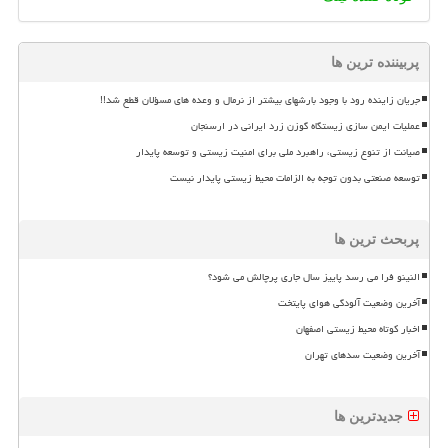
پربیننده ترین ها
جریان زاینده رود با وجود بارشهای بیشتر از نرمال و وعده های مسؤلان قطع شد!!
عملیات ایمن سازی زیستگاه گوزن زرد ایرانی در ارسنجان
صیانت از تنوع زیستی، راهبرد ملی برای امنیت زیستی و توسعه پایدار
توسعه صنعتی بدون توجه به الزامات محیط زیستی پایدار نیست
پربحث ترین ها
النینو فرا می رسد پاییز سال جاری پرچالش می شود؟
آخرین وضعیت آلودگی هوای پایتخت
اخبار کوتاه محیط زیستی اصفهان
آخرین وضعیت سدهای تهران
جدیدترین ها