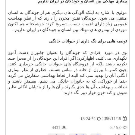
بیماری مهلكی بین انسان و جوندگان در ایران نداریم
مولوی با اشاره به اینكه آلودگی های دیگری هم از جوندگان به انسان
منتقل می شود، جوندگان نقش مخزن را دارند كه از نظر بهداشت
عمومی زیاد دارای اهمیت نیست، تصریح كرد: خوشبختانه هم اكنون
موردی از بیماری های مهلك بین انسان و جوندگان در ایران نداریم.
توصیه هایی برای نگه داری از حیوانات خانگی
وی در مورد افرادی كه جوندگان را بعنوان جانوران دست آموز
نگهداری می كنند، اظهاركرد: اگر افراد این جوندگان را از صحرا صید
نكرده باشند بلكه از فروشگاه های حیوانات خانگی خریداری كنند،
چون كمتر با بیرون از خانه در تماس هستند، خطری از نظر بیماری
انگلی آنان را تهدید نمی كند البته از لحاظ بهداشتی سفارش می گردد
حتما از خوراكی كه به جانوران خانگی می دهیم، مطمئن باشند و
نظافت و بهداشت آن ها جدی بگیرند و آن ها را از بندپایان انگلی نظیر
شپش و كنه خون خوار دور نگه دارند.
1396/11/19
13:24:52
4431
5
/
5.0