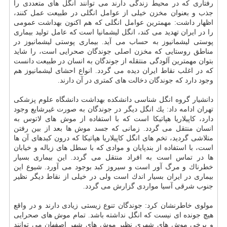
رفتاری كه در محیط زندگی دارند می توانند انگل های متعددی را
جذب و بعنوان مخزن خیلی از عوامل انگلی در طبیعت عمل كنند،
اظهار داشت: مهمترین عوامل انگلی كه هم اكنون بهداشت عمومی
را در ایران تهدید می كند، انگل لیشمانیا است كه عامل تولید بیماری
پوستی لیشمانیوز به حساب می آید. بیماری پوستی لیشمانیوز در
مناطق روستایی كه مخزن اصلی جوندگان صحرایی است، را شاید
بتوان مهمترین آلودگی منتقله از جوندگان به انسان در طبیعت دانست
كه در اغلب نقاط ایران دیده می گردد. انواع احشای لیشمانیوز هم
وجود دارد كه جوندگان دخالت های كمتری در آن دارند.
دانشیار گروه انگل شناسی دانشكده بهداشت دانشگاه علوم پزشكی
تهران ادامه داد: یك انگل دیگر در جوندگان به صورت غیرشایع وجود
دارد، كاپیلاریا هپاتیكا است كه با استفاده از موش های لاتوس به
انسان منتقل می گردد. زمانی كه جسد موش ها بعد از بین رفتن
متلاشی گردید، تخم های انگل كاپیلاریا هپاتیكا كه درون كبدهای آن ها
است، با استفاده از بندپایان و موادی كه با سطل های زباله و خیابان
ها در تماس است به افراد منتقل می گردد. این بیماری بسیار
خطرناك و مرگ آور است و سیروز كبد بوجود می آورد. شیوع این
بیماری در ایران بسیار اندك است ولی در خیلی از نقاط دیگر نظیر
جنوب شرقی آسیا مواردی گزارش می گردد.
مولوی خاطرنشان كرد: جوندگان تنوع زیستی زیادی دارند و در واقع
هیچ جونده ای نیست كه انگل نداشته باشد. تمام موش های صحرایی
و برخی موش های شهری نظیر موش های شهر اصفهان می توانند