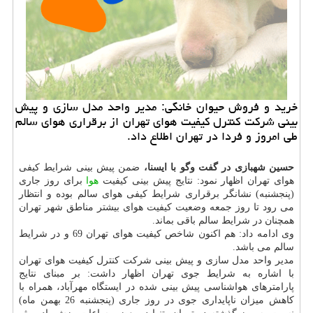
خرید و فروش حیوان خانگی: مدیر واحد مدل سازی و پیش
بینی شركت كنترل كیفیت هوای تهران از برقراری هوای سالم
طی امروز و فردا در تهران اطلاع داد.
حسین شهبازی در گفت وگو با ایسنا،
ضمن پیش بینی شرایط كیفی
هوای تهران اظهار نمود: نتایج پیش بینی كیفیت
هوا
برای روز جاری
(پنجشنبه) نشانگر برقراری شرایط كیفی هوای سالم بوده و انتظار
می رود تا روز جمعه وضعیت كیفیت هوای بیشتر مناطق شهر تهران
همچنان در شرایط سالم باقی بماند.
وی ادامه داد: هم اكنون شاخص كیفیت هوای تهران 69 و در شرایط
سالم می باشد.
مدیر واحد مدل سازی و پیش بینی شركت كنترل كیفیت هوای تهران
با اشاره به شرایط جوی تهران اظهار داشت: بر مبنای نتایج
پارامترهای هواشناسی پیش بینی شده در ایستگاه مهرآباد، همراه با
كاهش میزان ناپایداری جوی در روز جاری (پنجشنبه 26 بهمن ماه)