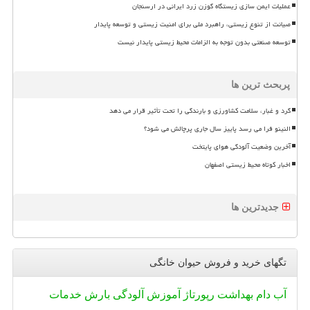
عملیات ایمن سازی زیستگاه گوزن زرد ایرانی در ارسنجان
صیانت از تنوع زیستی، راهبرد ملی برای امنیت زیستی و توسعه پایدار
توسعه صنعتی بدون توجه به الزامات محیط زیستی پایدار نیست
پربحث ترین ها
گرد و غبار، سلامت کشاورزی و بارندگی را تحت تأثیر قرار می دهد
النینو فرا می رسد پاییز سال جاری پرچالش می شود؟
آخرین وضعیت آلودگی هوای پایتخت
اخبار کوتاه محیط زیستی اصفهان
جدیدترین ها
تگهای خرید و فروش حیوان خانگی
آب
دام
بهداشت
رپورتاژ
آموزش
آلودگی
بارش
خدمات