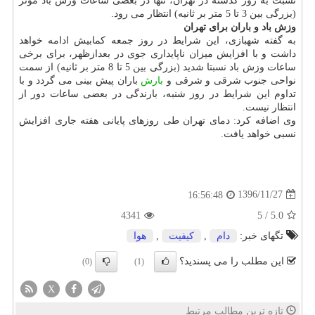
نسبت به روز گذشته در تهران، تنها در بعضی ساعات وزش باد موثر
(بزرگی بین 3 تا 5 متر بر ثانیه) انتظار می رود.
وزش باد و باران برای تهران
به گفته شهبازی، این شرایط در روز جمعه كمابیش ادامه خواهد
داشت و با افزایش میزان ناپایداری جوی در بعدازظهر، برای برخی
ساعات وزش باد نسبتا شدید (بزرگی بین 5 تا 8 متر بر ثانیه) از سمت
نواحی جنوب شرقی و شرقی و
بارش
باران پیش بینی می گردد و با
تداوم این شرایط در روز شنبه، بارندگی در بعضی ساعات دور از
انتظار نیست.
وی اضافه كرد: دمای تهران طی روزهای پایانی هفته جاری افزایش
نسبی خواهد یافت.
1396/11/27
16:56:48
4341
5
/
5.0
تگهای خبر:
دام
,
كیفیت
,
هوا
این مطلب را می پسندید؟
(0)
(1)
X
تازه ترین مطالب مرتبط