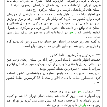
آذربایجان غربی و شرقی، قزوین، گیلان، شرق مازندران، ارتفاعات
غربی تهران، ارتفاعات سمنان، شمال خراسان رضوی، ارتفاعات
استان های كرمانشاه، لرستان و استان مركزی رخ دهد.
وی اظهار داشت: از اوایل بامداد جمعه سامانه بارشی از مرزهای
غربی وارد كشور می گردد كه رگبار باران، گاهی رعد و برق و وزش
باد را در شمال غرب، جنوب غرب، نواحی مركزی، سواحل شمالی و
استان های واقع در دامنه های جنوب البرز غربی و مركزی به همراه
خواهد داشت كه
بارش
در ارتفاعات البرز به صورت برف پیش بینی
شده است.
به گفته وی روز جمعه در استان خوزستان به دلیل وزش باد پدیده گرد
و غبار پیش بینی شده و خلیج فارس هم امروز مواج است.
*** سردترین و گرمترین نقاط كشور
حقیقت اظهار داشت: بامداد امروز خیر آباد در استان زنجان و سرعین
در استان اردبیل با منفی 5 و پس از آن شهركرد، میر در استان ایلام و
سراب با منفی 4 سردترین نقطه كشور بودند.
سرپرست مدیریت شبكه پایش سازمان هواشناسی كشور اضافه
كرد: همینطور میناب با دمای 34و راسك با 33 گرمترین نقاط كشور
بودند.
*** احتمال
بارش
تهران در روز جمعه
وی اظهار داشت: روز گذشته هم بیشنه دمای تهران 18 شد و كمینه
امروز بامداد به 9 درججه رسید كه پیش بینی می گردد در تهران هم
روز جمعه
بارش
های پراكنده ای رخ دهد.