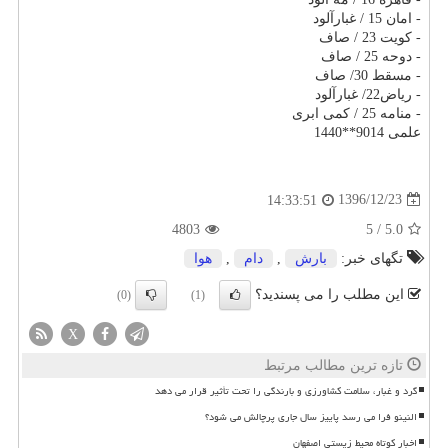
- امان 15 / غبارآلود
- كویت 23 / صاف
- دوحه 25 / صاف
- مسقط 30/ صاف
- ریاض22/ غبارآلود
- منامه 25 / كمی ابری
علمی 9014**1440
1396/12/23
14:33:51
4803
5
/
5.0
تگهای خبر:
بارش
,
دام
,
هوا
این مطلب را می پسندید؟
(0)
(1)
X
تازه ترین مطالب مرتبط
گرد و غبار، سلامت کشاورزی و بارندگی را تحت تأثیر قرار می دهد
النینو فرا می رسد پاییز سال جاری پرچالش می شود؟
اخبار کوتاه محیط زیستی اصفهان