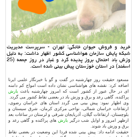
خرید و فروش حیوان خانگی: تهران - سرپرست مدیریت
شبكه پایش سازمان هواشناسی كشور اظهار داشت: به دلیل
وزش باد احتمال بروز پدیده گرد و غبار در روز جمعه (25
اسفند) در استان خوزستان پیش بینی شده است.
مسعود حقیقت روز چهارشنبه در گفت و گو با خبرنگار علمی ایرنا
اضافه كرد: نقشه های هواشناسی نشان داده است امواج كم دامنه
ای در حال عبور از كشور است كه امروز چهارشنبه باعث
بارش
پراكنده، گاهی رعد و برق و وزش باد در بعضی نقاط كشور می گردد.
وی اظهار نمود: پیش بینی می گردد استان های خراسان رضوی،
ارتفاعات خراسان شمالی، نواحی مركزی كرمان، شرق سیستان و
بلوچستان، ارتفاعات گیلان، آذربایجان شرقی و لرستان در ساعات بعد
ازظهر امروز و اوایل شب درگیر
بارش
های پراكنده و گاهی رعد و
برق و وزش باد شوند.
حقیقت ادامه داد: پیش بینی شده فردا این وضعیت در بعضی نقاط