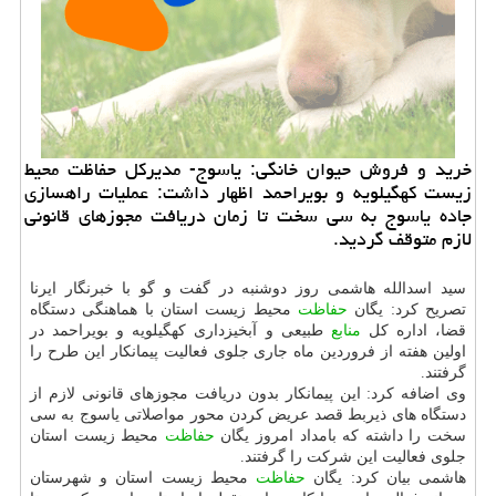
خرید و فروش حیوان خانگی: یاسوج- مدیركل حفاظت محیط
زیست كهگیلویه و بویراحمد اظهار داشت: عملیات راهسازی
جاده یاسوج به سی سخت تا زمان دریافت مجوزهای قانونی
لازم متوقف گردید.
سید اسدالله هاشمی روز دوشنبه در گفت و گو با خبرنگار ایرنا
تصریح كرد: یگان
حفاظت
محیط زیست استان با هماهنگی دستگاه
قضا، اداره كل
منابع
طبیعی و آبخیزداری كهگیلویه و بویراحمد در
اولین هفته از فروردین ماه جاری جلوی فعالیت پیمانكار این طرح را
گرفتند.
وی اضافه كرد: این پیمانكار بدون دریافت مجوزهای قانونی لازم از
دستگاه های ذیربط قصد عریض كردن محور مواصلاتی یاسوج به سی
سخت را داشته كه بامداد امروز یگان
حفاظت
محیط زیست استان
جلوی فعالیت این شركت را گرفتند.
هاشمی بیان كرد: یگان
حفاظت
محیط زیست استان و شهرستان