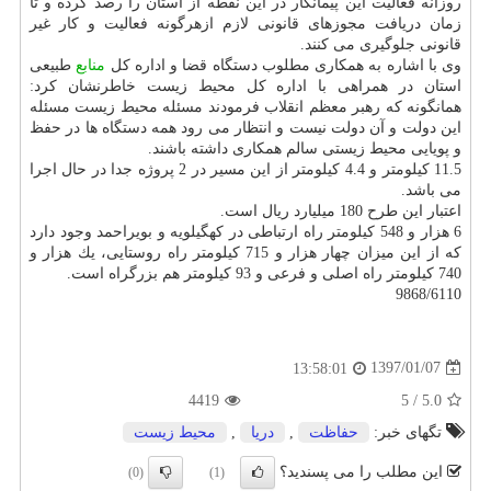
روزانه فعالیت این پیمانكار در این نقطه از استان را رصد كرده و تا
زمان دریافت مجوزهای قانونی لازم ازهرگونه فعالیت و كار غیر
قانونی جلوگیری می كنند.
وی با اشاره به همكاری مطلوب دستگاه قضا و اداره كل
منابع
طبیعی
استان در همراهی با اداره كل محیط زیست خاطرنشان كرد:
همانگونه كه رهبر معظم انقلاب فرمودند مسئله محیط زیست مسئله
این دولت و آن دولت نیست و انتظار می رود همه دستگاه ها در حفظ
و پویایی محیط زیستی سالم همكاری داشته باشند.
11.5 كیلومتر و 4.4 كیلومتر از این مسیر در 2 پروژه جدا در حال اجرا
می باشد.
اعتبار این طرح 180 میلیارد ریال است.
6 هزار و 548 كیلومتر راه ارتباطی در كهگیلویه و بویراحمد وجود دارد
كه از این میزان چهار هزار و 715 كیلومتر راه روستایی، یك هزار و
740 كیلومتر راه اصلی و فرعی و 93 كیلومتر هم بزرگراه است.
9868/6110
1397/01/07
13:58:01
4419
5
/
5.0
تگهای خبر:
حفاظت
,
دریا
,
محیط زیست
این مطلب را می پسندید؟
(0)
(1)