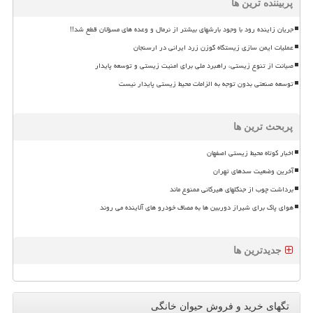
پربیننده ترین ها
جریان زاینده رود با وجود بارشهای بیشتر از نرمال و وعده های مسؤلان قطع شد!!
عملیات ایمن سازی زیستگاه گوزن زرد ایرانی در ارسنجان
صیانت از تنوع زیستی، راهبرد ملی برای امنیت زیستی و توسعه پایدار
توسعه صنعتی بدون توجه به الزامات محیط زیستی پایدار نیست
پربحث ترین ها
اخبار کوتاه محیط زیستی اصفهان
آخرین وضعیت سدهای تهران
برداشت چوب از جنگلهای هیرکانی ممنوع ماند
هوای پاک برای شیراز دوربین ها به مصاف خودرو های آلاینده می روند
جدیدترین ها
تگهای خرید و فروش حیوان خانگی