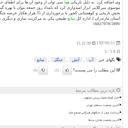
وی اضافه كرد: به دلیل تاریكی
هوا
نمی توان از وجود آن ها برای اطفای حر
موسوی میركلایی ابراز امیدواری كرد كه بامداد روز جمعه بتوان با بهره گ
بخش تاریخی و كوهستانی كجور با برخورداری از 35 هزار هكتار عرصه جنگلی و مرتعی در فاصله حدود 75 كیلومتری نوشهر قرار دارد.
استان مازندران 2 اداره كل
منابع
طبیعی یكی به مركزیت ساری و دیگری به
/1602/7078/1899
1397/01/11
15:22:39
5
/
5.0
تگهای خبر:
آب
,
آتش
,
جنگل
,
منابع
این مطلب را می پسندید؟
(0)
(1)
تازه ترین مطالب مرتبط
اخبار کوتاه محیط زیستی اصفهان
آخرین وضعیت سدهای تهران
برداشت چوب از جنگلهای هیرکانی ممنوع ماند
آخرین وضعیت مخازن سدها