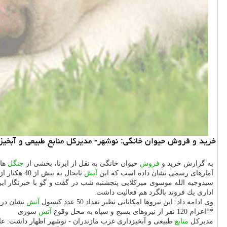
خرید و فروش حیوان خانگی: نوشهر- مدیركل منابع طبیعی و آبخیز
به گزارش خرید و
فروش
حیوان خانگی به نقل از ایرنا، بخشی از
جنگل
های
آمارهای رسمی نشان داده است كه این
آتش
تابحال به بیش از 40 هكتار از
سیدوجیه الله موسوی میركلایی پنجشنبه شب در گفت و گو با خبرنگار ای
اداری یك فروند بالگرد هم فعالیت داشت.
وی ادامه داد: این نیروها امكاناتی نظیر تعداد 50 عدد كپسول
آتش
نشان در ا
**اعزام 120 نفر از نیروهای بسبج و سپاه به محل وقوع
آتش
سوزی
مدیركل
منابع
طبیعی و آبخیزداری غرب مازندران - نوشهر اظهار داشت: علاوه بر این تعداد 120 نفر از نیروهای بسیجی و سپاه 