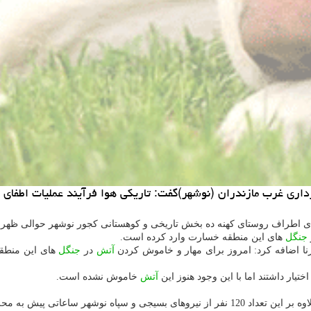
داری غرب مازندران (نوشهر)گفت: تاریكی هوا فرآیند عملیات اطفای 
 اطراف روستای كهنه ده بخش تاریخی و كوهستانی كجور نوشهر حوالی ظهر 
جنگل
های این منطقه خسارت وارد كرده است.
رنا اضافه كرد: امروز برای مهار و خاموش كردن
آتش
در
جنگل
ختیار داشتند اما با این وجود هنوز این
آتش
خاموش نشده است.
نوشهر ساعاتی پیش به محل وقوع