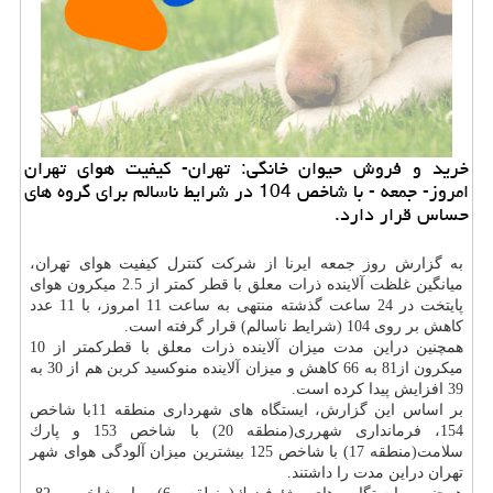
خرید و فروش حیوان خانگی: تهران- كیفیت هوای تهران
امروز- جمعه - با شاخص 104 در شرایط ناسالم برای گروه های
حساس قرار دارد.
به گزارش روز جمعه ایرنا از شركت كنترل كیفیت هوای تهران،
میانگین غلظت آلاینده ذرات معلق با قطر كمتر از 2.5 میكرون هوای
پایتخت در 24 ساعت گذشته منتهی به ساعت 11 امروز، با 11 عدد
كاهش بر روی 104 (شرایط ناسالم) قرار گرفته است.
همچنین دراین مدت میزان آلاینده ذرات معلق با قطركمتر از 10
میكرون از81 به 66 كاهش و میزان آلاینده منوكسید كربن هم از 30 به
39 افزایش پیدا كرده است.
بر اساس این گزارش، ایستگاه های شهرداری منطقه 11با شاخص
154، فرمانداری شهرری(منطقه 20) با شاخص 153 و پارك
سلامت(منطقه 17) با شاخص 125 بیشترین میزان آلودگی هوای شهر
تهران دراین مدت را داشتند.