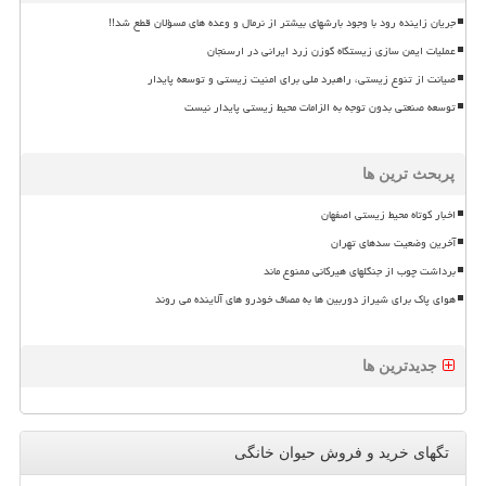
جریان زاینده رود با وجود بارشهای بیشتر از نرمال و وعده های مسؤلان قطع شد!!
عملیات ایمن سازی زیستگاه گوزن زرد ایرانی در ارسنجان
صیانت از تنوع زیستی، راهبرد ملی برای امنیت زیستی و توسعه پایدار
توسعه صنعتی بدون توجه به الزامات محیط زیستی پایدار نیست
پربحث ترین ها
اخبار کوتاه محیط زیستی اصفهان
آخرین وضعیت سدهای تهران
برداشت چوب از جنگلهای هیرکانی ممنوع ماند
هوای پاک برای شیراز دوربین ها به مصاف خودرو های آلاینده می روند
جدیدترین ها
تگهای خرید و فروش حیوان خانگی