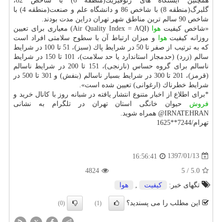
همچنین ایستگاه های ژئوفیزیك(منطقه 6) با شاخص 82،
گلبرگ(منطقه 8) با شاخص 86 و دانشگاه علم و صنعت(منطقه 4) با
شاخص 90 سالم ترین مناطق شهر تهران دراین مدت بودند.
«شاخص كیفیت
هوا
(Air Quality Index = AQI) معیاری برای تعیین
روزانه كیفیت
هوا
و میزان ارتباط آن با سطوح سلامتی افراد است
كه به ترتیب از صفر تا 50 در شرایط پاك (سبز)، 51 تا 100 در شرایط
سالم (زرد) (حدمجاز استاندارد یا حد سلامت)، 101 تا 150 در شرایط
ناسالم برای گروه حساس (نارنجی)، 151 تا 200 در شرایط ناسالم
(قرمز)، 201 تا 300 در شرایط بسیار ناسالم (بنفش) و 301 تا 500 در
شرایط خطرناك (ارغوانی) تعیین شده است».
*برای اطلاع از اخبار متنوع انتشار یافته در شبانه روز با كانال خرید و
فروش
حیوان خانگی استان تهران در تلگرام به نشانی
IRNATEHRAN@ همراه شوید.
تهرام/7244**1625
1397/01/13
16:56:41
4824
5
/
5.0
تگهای خبر:
كیفیت
,
هوا
این مطلب را می پسندید؟
(0)
(1)