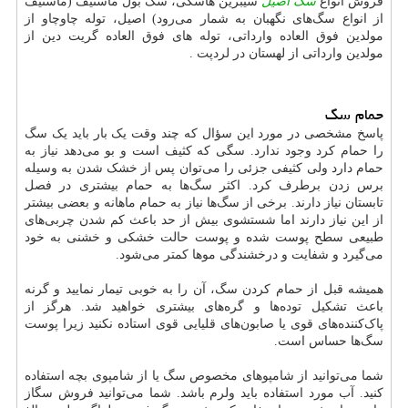
فروش انواع
سگ اصیل
سیبرین هاسکی، سگ بول ماستیف (ماستیف
از انواع سگ‌های نگهبان به شمار می‌رود) اصیل، توله چاوچاو از
مولدین فوق العاده وارداتی، توله های فوق العاده گریت دین از
مولدین وارداتی از لهستان در لردپت .
حمام سگ
پاسخ مشخصی در مورد این سؤال که چند وقت یک بار باید یک سگ
را حمام کرد وجود ندارد. سگی که کثیف است و بو می‌دهد نیاز به
حمام دارد ولی کثیفی جزئی را می‌توان پس از خشک شدن به وسیله
برس زدن برطرف کرد. اکثر سگ‌ها به حمام بیشتری در فصل
تابستان نیاز دارند. برخی از سگ‌ها نیاز به حمام ماهانه و بعضی بیشتر
از این نیاز دارند اما شستشوی بیش از حد باعث کم شدن چربی‌های
طبیعی سطح پوست شده و پوست حالت خشکی و خشنی به خود
می‌گیرد و شفایت و درخشندگی موها کمتر می‌شود.
همیشه قبل از حمام کردن سگ، آن را به خوبی تیمار نمایید و گرنه
باعث تشکیل توده‌ها و گره‌های بیشتری خواهید شد. هرگز از
پاک‌کننده‌های قوی یا صابون‌های قلیایی قوی استاده نکنید زیرا پوست
سگ‌ها حساس است.
شما می‌توانید از شامپوهای مخصوص سگ یا از شامپوی بچه استفاده
کنید. آب مورد استفاده باید ولرم باشد. شما می‌توانید فروش سگاز