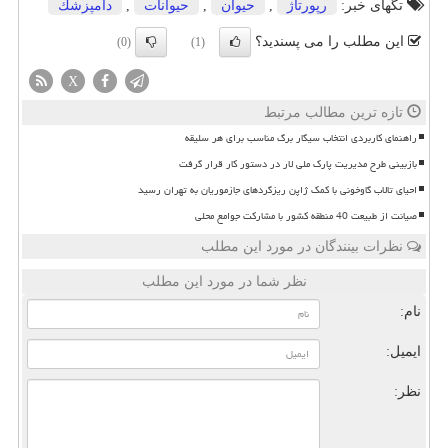
تگهای خبر:
رپورتاژ
,
حیوان
,
حیوانات
,
دامپزشك
این مطلب را می پسندید؟
(0)
(1)
X
تازه ترین مطالب مرتبط
راهنمای کاربردی انتخاب سیگار برگ مناسب برای هر سلیقه
بازبینی طرح مدیریت پارک ملی لار در دستور کار قرار گرفت
احیای تالاب گاوخونی با کمک ژاپن ریزگردهای جازموریان به تهران رسید
صیانت از طبیعت 40 منطقه کشور با مشارکت جوامع محلی
نظرات بینندگان در مورد این مطلب
نظر شما در مورد این مطلب
نام:
ایمیل:
نظر: