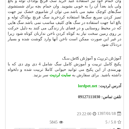
وان حمام خود نیز استفاده کنید خرید سگ فرنچ بولداگ توله و بالغ
ولی باید بعداً آن را به خوبی بشویید. وان حمام بچه برای شستشوی
سگ‌های کوچک مفید می باشد.می توان از شامپوی خشک نیز جهت
تمیز کردن سریع سگ‌ها استفاده کردخرید سگ فرنچ بولداگ توله و
بالغ اما جهت استفاده در سگ های کثیف مناسب نمی باشد.سگ هایی
که در محیط روستایی و در فضای باز زندگی می کنند به دلیل حرکت
بر روی زمین سخت نیاز به کوتاه کردن ناخن ندارنان کوتاه شود زیرا
در غیر این صورت ممکن است ناخن آنها وارد گوشت شده و بسیار
دردناک شود.
آموزش تربیت و آموزش کامل سگ
پکیج کامل تربیت و آموزش کامل سگ شامل 4 دی وی دی که با
بهرمندی از این پکیج می توانید حیوانی کاملا تربیت شده و دلخواه
داشته باشید. برای سفارش به
سایت لردپت
سر بزنید.
آدرس لردپت:
lordpet.net
تلفن تماس: 09127111030
1397/01/18
23:22:00
5845
5
/
5.0