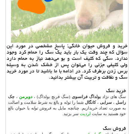
خرید و فروش حیوان خانگی: پاسخ مشخصی در مورد این
سؤال كه چند وقت یك بار باید یك سگ را حمام كرد وجود
ندارد. سگی كه كثیف است و بو می‌دهد نیاز به حمام دارد
ولی كثیفی جزئی را می‌توان پس از خشك شدن به وسیله
برس زدن برطرف كرد. در ادامه با ما باشید تا در مورد خرید
سگ و نظافت و تربیت آن بیشتر بدانید.
خرید سگ
سگ های نژاد
بولداگ فرانسوی
(سگ فرنچ بولداگ) ،
دوبرمن
،
جک
راسل
،
سرابی
،
کانگال
شما را توله و بالغ به شرط سلامت و اصالت
به صورت تعداد خریداریم. چنانچه مایل به
فروش توله
یا حیوان بالغ
خود هستید به سایت
لردپت
سر بزنید.
فروش سگ