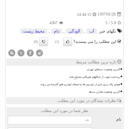
1397/01/26
14:44:15
4367
5
/
5.0
تگهای خبر:
آب
,
آلودگی
,
دام
,
محیط زیست
این مطلب را می پسندید؟
(0)
(1)
X
تازه ترین مطالب مرتبط
آخرین وضعیت سدهای تهران
برداشت چوب از جنگلهای هیرکانی ممنوع ماند
هوای پاک برای شیراز دوربین ها به مصاف خودرو های آلاینده می روند
آخرین وضعیت مخازن سدها
نظرات بینندگان در مورد این مطلب
نظر شما در مورد این مطلب
نام: