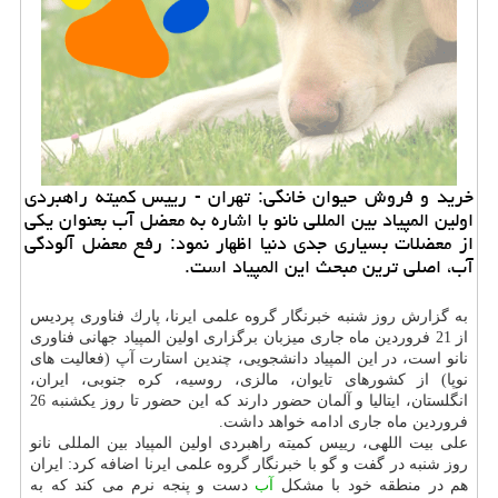
خرید و فروش حیوان خانگی: تهران - رییس كمیته راهبردی
اولین المپیاد بین المللی نانو با اشاره به معضل آب بعنوان یكی
از معضلات بسیاری جدی دنیا اظهار نمود: رفع معضل آلودگی
آب، اصلی ترین مبحث این المپیاد است.
به گزارش روز شنبه خبرنگار گروه علمی ایرنا، پارك فناوری پردیس
از 21 فروردین ماه جاری میزبان برگزاری اولین المپیاد جهانی فناوری
نانو است، در این المپیاد دانشجویی، چندین استارت آپ (فعالیت های
نوپا) از كشورهای تایوان، مالزی، روسیه، كره جنوبی، ایران،
انگلستان، ایتالیا و آلمان حضور دارند كه این حضور تا روز یكشنبه 26
فروردین ماه جاری ادامه خواهد داشت.
علی بیت اللهی، رییس كمیته راهبردی اولین المپیاد بین المللی نانو
روز شنبه در گفت و گو با خبرنگار گروه علمی ایرنا اضافه كرد: ایران
هم در منطقه خود با مشكل
آب
دست و پنجه نرم می كند كه به