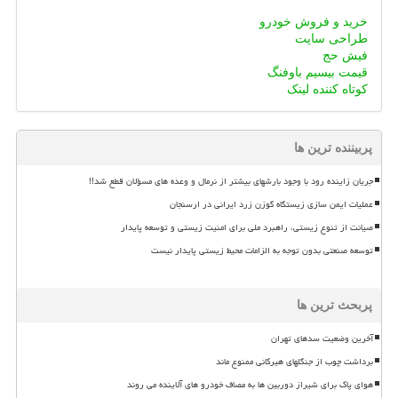
خرید و فروش خودرو
طراحی سایت
فیش حج
قیمت بیسیم باوفنگ
کوتاه کننده لینک
پربیننده ترین ها
جریان زاینده رود با وجود بارشهای بیشتر از نرمال و وعده های مسؤلان قطع شد!!
عملیات ایمن سازی زیستگاه گوزن زرد ایرانی در ارسنجان
صیانت از تنوع زیستی، راهبرد ملی برای امنیت زیستی و توسعه پایدار
توسعه صنعتی بدون توجه به الزامات محیط زیستی پایدار نیست
پربحث ترین ها
آخرین وضعیت سدهای تهران
برداشت چوب از جنگلهای هیرکانی ممنوع ماند
هوای پاک برای شیراز دوربین ها به مصاف خودرو های آلاینده می روند