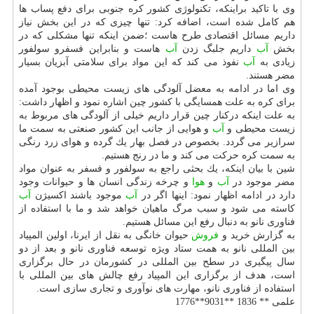
وی با تاكید براینكه، تكنولوژی كشور كره جنوبی برای دفع پساب ها
هم كامل شده است، اضافه كرد: تنها چیزی كه در این بخش نیاز
داریم مسائل اقتصادی طرح هاست ؛ضمن اینكه تنها مشكلی كه در
بخش
آب
داریم جلبگ زدن
آب
هاست و بنابراین فسفرو سولفور
زیادی به
آب
نفوذ می كند كه این مواد برای سلامتی آبزیان بسیار
مضر هستند.
وی اما در ادامه به معضل آلودگی های زیست محیطی بوجود آمده
برای كره به علت همسایگی با كشور چین اشاره نمود و اظهار داشت:
به علت اینكه دركنار چین قرار داریم خیلی از آلودگی های مربوط به
زیست محیطی و
آب
و هوایی از جانب این كشور صنعتی به سمت ما
سرازیر می گردد. بخصوص در فصل بهار یك گرده و هوای زرد رنگی
به سمت كره حركت می كند و ما در رنج هستیم.
شین با بیان اینكه، یك بحثی راجع به سولفور و فسفر به عنوان مواد
مضر موجود در
آب
و
هوا
و چرخه زندگی انسان ها و حیوانات وجود
دارد در ادامه اظهار نمود: اینها اگر در
آب
موجود باشند اكسیژن
آب
كاسته می شود و سبب مرگ ماهیان خواهد شد و ما با استفاده از
فناوری نانو به دنبال رفع این مسائل هستیم.
به گزارش خرید و
فروش
حیوان خانگی به نقل از ایرنا، اولین المپیاد
بین المللی نانو به همت ستاد ویژه توسعه فناوری نانو و بعد از دو
سال پیگیری در سطح بین المللی در كشورمان در حال برگزاری
است، هدف از برگزاری این المپیاد رفع چالش های بین المللی با
استفاده از فناوری نانو، مهارت های نوآوری و تجاری سازی است.
علمی ** 1836 **9031**1776