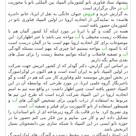
پیشنهاد ستاد فناوری نانو كشورمان المپیاد بین المللی نانو با محوریت
آب
در حال برگزاری است.
به گزارش خرید و
فروش
حیوان خانگی به نقل از ایرنا، خانم «اندره
هاسه» به نمایندگی از اتحادیه اروپا در اولین المپیاد فناوری نانو در
كشورمان حضور یافته است.
هسه در گفت و گو با ایرنا در مورد اینكه آیا كشور آلمان هم با
مشكلات زیست محیطی یا
آب
مواجه می باشد یا خیر اظهاركرد: این
موضوعات برای كل اتحادیه اروپا مهم است ما در آلمان درست است
كه با كمبود
آب
مواجه نیستیم اما چیزی كه مهم است مسئله آلودگی
آب
و تصفیه فاضلاب و اینكه بتوانیم محیط زیست را برای نسل های
بعدی سالم نگه داریم.
بر اساس این گزارش، دكتر گودلر كه از كشور اتریش جهت شركت
در اولین المپیاد نانو به ایران آمده است و هم اكنون در لوكزامبورگ
در بخش آموزش موسسه علم وفناوری كار می كند هم در گفت و گو
باخبرنگار گروه علمی ایرنا، در مورد طرحی كه بواسطه آن در این
المپیاد حضور یافته است چنین اظهار داشت: در واقع سه تیم به اسم
اتحادیه اروپا در این المپیاد شركت كرده است كه طرح این تیم ها
مربوط به استفاده از ذرات نانویی برای تشخیص آلودگی های
آب
و
همینطور استفاده از نانو كامپوزیت برای فیلتر و تصفیه
آب
است.
وی تصریح كرد: ما در قالب یك گروه زیرشاخه ای از نانو استاندارد را
تشكیل داده ایم و كار می نماییم و من فكر می كنم حضور ما در
حوزه نانو ایمنی در این المپیاد با شبكه سازی بین دانشجویان بسیار
اثربخش باشد.
این استاد دانشگاه در مورد محیط زیست و آلودگی های لوكزامبورگ