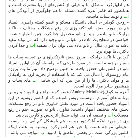
هم اظهاركرد: مشكل ما و خیلی از كشورهای اروپا مشترك است و
همانطور كه خانم آندره گفتند مسئله ما هم جلوگیری از آلودگی های
آب
و تولید پساب هاست.
«روجن گودلین»، استاد دانشگاه مسكو و عضو كمیته راهبری المپیاد
هم در مورد نقش نانو تكنولوژی در رفع مشكلات مختلف با تاكید
براینكه نانو ماده را باید از نانو محصول جدا كرد، چنین اظهار داشت:
خواصی در سطح یك ماده در مقیاس نانو وجود دارد كه می تواند مفید
باشد به عنوان مثال از نانو ماده می توان برای تصفیه
آب
و جدا كردن
باكتری ها بهره برد.
گودلین با تاكید براینكه، امروز نقش نانوتكنولوژی در تصفیه پساب ها
بسیار برجسته است، در مورد طرحی كه بواسطه آن در اولین المپیاد
نانو در كشورمان حضور یافته اند چنین توضیح داد: تیم ما یك پروژه
بنام روستوك را دنبال می كند كه با استفاده از تجزیه ازن به رادیكال
ها و مواد، باكتری ها را از بین ببرد كه این شامل
آب
های پساب و
همینطور سایر مواد آلوده است.
آندره منیكوف(Andrey Melnikov) عضو كمیته راهبری المپیاد و رییس
برنامه های آموزش موسسه روس نانو هم كه از كشور روسیه در این
المپیاد حضور یافته است در مورد نقش فناوری نانو در رفع مشكلات
بخش های مختلف اظهار داشت: فناوری نانو به صورت حتم در رفع
معضلات
آب
و تصفیه آن می تواند بسیار اثربخش و كاربردی باشد.
وی در مورد اینكه آیا كشور روسیه هم بامشكل كم آبی و یا زیست
محیطی مواجه هست یا خیر هم اظهاركرد: روسیه به علت اینكه
كشور بزرگی است در بعضی مناطق با كمبود
آب
مواجه می باشد،