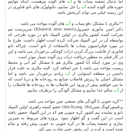
اما بدنبال تصفیه پساب ها و
آب
های آلوده نیزهست، اینكه بتوانیم
حوزه های آلوده كننده
آب
را حل نماییم، تكنولوژّی های نانو فناوری در
این زمینه خیلی می تواند اثربخش باشد.
**مالزی با مشكل دفع پساب و
آب
های آلوده مواجه می باشد
دكتر امین ماتوری خمیرول(Khamirul amin matori) سرپرست تیم
شركت كننده كشور مالزی در اولین المپیاد نانو در مورد طرحی كه
بواسطه آن در این المپیاد شركت كرده است اظهار داشت: طرح ما
در مورد فیلتراسیون پساب ها بااستفاده از نانو است، چراكه نانو
فناوری از قابلیت بزرگ كردن ذرات كوچكی برخوردار می باشد و این
در كار فیلتر به منظور دریافت ذرات ریز آلوده بسیار موثر است.
وی در مورد اینكه آیا كشور مالزی هم با مشكل كم آبی و محیط
زیست مواجه می باشد یا خیر اضافه كرد: البته مالزی به علت قرار
داشتن در منطقه استوایی از
آب
زیادی برخوردار می باشد و اما
مشكل اصلی ما ریزش فاضلاب صنایع به رودخانه ها و دریا است كه
ما می خواهیم پیش از ورود این فاضلاب ها به رودخانه ها فاضلاب را
از
آب
سالم جدا نماییم و مشكل آلودگی را برطرف نماییم.
**كره جنوبی با آلودگی های صنعتی چین مواجه می باشد
پرفسوركونگ شین(shin.Kyung –Ho) عضو كمیته راهبری اولین المپیاد
نانو و نماینده تیم كشور كره جنوبی هم كه در این المپیاد حضور یافته
است در این گفت و گو اظهار نمود: پروژه های مربوط به شیرین
سازی و تصفیه پساب ها در كره جنوبی به خوبی پیش رفته و تمام
شده است و كره در این بخش حتی تجارت می كند.