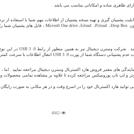
رای ظاهری ساده و امکاناتی مناسب می باشد .
لیت پشتیبان گیری و تهیه نسخه پشتیبان از اطلاعات مهم شما با استفاده از نر
ون
Drop Box
،
Pcloud
،
Icloud
،
Microsft One drive
، فایل های پشتیبان شما را
شد . شرکت وسترن دیجیتال نیز به همین منظور از رابط
USB 3 .0
در این نوع
ت عدم پشتیبانی دستگاه شما از پورت
USB 3 .0
انتقال اطلاعات با سرعت کمتری
ایندگی های معتبر فروش هارد اکسترنال وسترن دیجیتال مراجعه نمایید . اما ،
پیوتر و لپ تاپ پورومیکس مراجعه کرده تا علاوه بر مشاهده تمامی محصولات وس
ی توانید هارد اکسترنال خود را در اسرع وقت و در هر مکانی به صورت رایگان د
4662