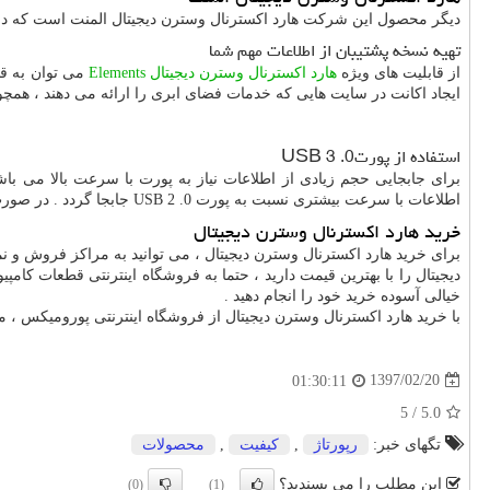
دیگر محصول این شرکت هارد اکسترنال وسترن دیجیتال المنت است که دا
تهیه نسخه پشتیبان از اطلاعات مهم شما
از قابلیت های ویژه
هارد اکسترنال وسترن دیجیتال
Elements
می توان به قاب
ایجاد اکانت در سایت هایی که خدمات فضای ابری را ارائه می دهند ، همچ
استفاده از پورت
USB 3 .0
برای جابجایی حجم زیادی از اطلاعات نیاز به پورت با سرعت بالا می با
اطلاعات با سرعت بیشتری نسبت به پورت
USB 2 .0
جابجا گردد . در صور
خرید هارد اکسترنال وسترن دیجیتال
برای خرید هارد اکسترنال وسترن دیجیتال ، می توانید به مراکز فروش و نم
دیجیتال را با بهترین قیمت دارید ، حتما به فروشگاه اینترنتی قطعات کام
خیالی آسوده خرید خود را انجام دهید .
با خرید هارد اکسترنال وسترن دیجیتال از فروشگاه اینترنتی پورومیکس ، م
1397/02/20
01:30:11
5
/
5.0
تگهای خبر:
رپورتاژ
,
كیفیت
,
محصولات
این مطلب را می پسندید؟
(0)
(1)