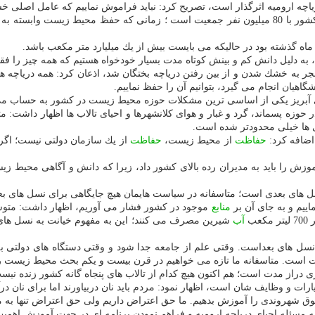
محیط زیست ادامه داد: محیط زیست مساله كل كشور با 80 میلیون نفر جمعیت است ؛ زمانی كه 
به دلیل دانش كم و بینش كوتاه مدت بسیار خودخواه هستیم كه همه چیز را ف
منجر به خشك شدن و از بین رفتن دریاچه بختگان شد، اذعان كرد: همه دریاچه 
اهیان انجام می گیرد، بتوانیم آن را حفظ نماییم.
های آبریز یكی از اساسی ترین مشكلات حوزه محیط زیست در كشور به حساب می
 حوزه پسماند، گرد و غبار و هوای كلانشهرها و احیای تالاب ها اظهار داشت: م
ری ها خیلی محدودتر شده است.
اضافه كرد:
حفاظت
از محیط زیست،
حفاظت
ا باید به مدیران رده بالای كشور داد، زیرا كه دانش و آگاهی محیط زیستی 
ل های بعدی است؛ متاسفانه در سیاست هایمان هیچ جایگاهی برای نسل های بعدی
ماییم و به جای آن بر
منابع
موجود در كشور فشار می آوریم، اظهار داشت: م
آب
شیرین مصرف می كنند؛ این به مفهوم خیانت به نسل های بع
ل های بعداست. وقتی علم از جامعه جدا شود و وقتی دستگاه های دولتی به ف
است. متاسفانه ما تازه می خواهیم در قرن بیست و یكم بحث محیط زیست را
 دراز مدت است؛ هم اكنون هیچ كدام از تالاب های پنجاه گانه كشور زنده نیس
ات و وظایف شان است، اظهار نمود: مردم باید نان دربیاورند اما برای نان درآور
قوق شهروندی را آموزش بدهیم. ما حق اعتراض داریم ولی حق اعتراض تنها به
به مسئله احیای دریاچه ارومیه و فراهم نمودن برنامه ای در جهت آموزش اه