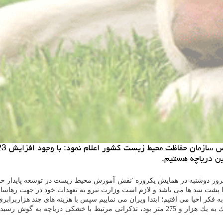
مروز دوشنبه در همایش یكروزه 'نقش آموزش محیط زیست در توسعه پایدار حوضه آ
 پشت سد ها می باشد و لازم است وزارت نیرو به تعهدات خود در جهت رهاس
 فكر احیا می افتیم؛ ابتدا ویران می نماییم سپس با هزینه های چند هزاربرابری
وی اضافه كرد: زمانی كه تراز متوسط دریاچه ارومیه در سال 1381 نزدیك به یك هزار و 275 متر 