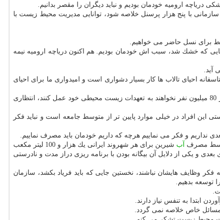
حفظ محیط زیست وابسته به سازمانی با پنج هزار پرسنل خلاصه شود، توانایی مدیریت محیط زیست با
قط برای نسل حاضر می خواهیم.
هایی كه خشك شد، سبب اش خودمان بودیم. هم اكنون دریاچه ارومیه نیمه
 آید.
تاسفانه احیای تالاب ها كار بسیار دشواری است و امیدواری ما برای احیای
از یك سازمان دولتی نیست؛ اگر 80 میلیون نفر نخواهند به تعهدات زیست محیطی خود عمل كنند، انتظاری
این افراد در خیلی موارد پایین تر از متوسط جامعه است و نباید فكر
 نداریم و فكر می نماییم هرچه كه داریم خودمان باید مصرف نماییم.
توسط مصرف
آب
شیرین برای هر شهروند ایرانی یك هزار و 100 لیتر مكعب
دی و یكی از دلایل آن بیگانه بودن با برنامه ریزی دراز مدت و نادرستی
كر وظایف هایشان نباشند، نخستین جایی كه باید فریاد بكشد، سازمان
 توسعه بدهیم.
ت.
دن ابتدا به تنفس نیاز دارند.
 مسائل خاص خلاصه نمی گردد.
میت محیط زیست تشكر می كنم.