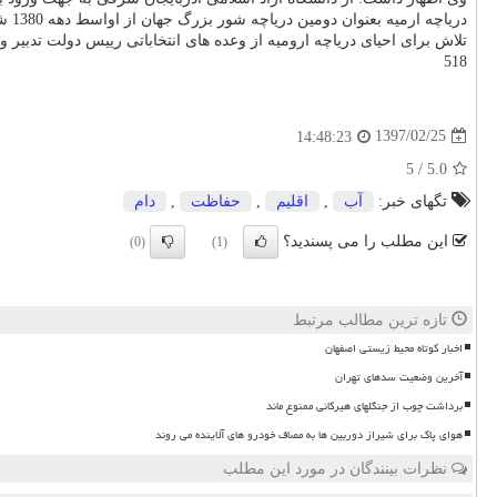
دریاچه ارمیه بعنوان دومین دریاچه شور بزرگ جهان از اواسط دهه 1380 شمسی آغاز به خشك شدن كرد و بنا بر آمار بین المللی تا سال 2015 میلادی در حدود 80 درصد از مساحت آن خشك شد.
تلاش برای احیای دریاچه ارومیه از وعده های انتخاباتی رییس دولت تدبیر و امید بود و دولت تابحال بیش از 2 هزار و 
518
1397/02/25
14:48:23
5
/
5.0
تگهای خبر:
آب
,
اقلیم
,
حفاظت
,
دام
این مطلب را می پسندید؟
(0)
(1)
تازه ترین مطالب مرتبط
اخبار کوتاه محیط زیستی اصفهان
آخرین وضعیت سدهای تهران
برداشت چوب از جنگلهای هیرکانی ممنوع ماند
هوای پاک برای شیراز دوربین ها به مصاف خودرو های آلاینده می روند
نظرات بینندگان در مورد این مطلب