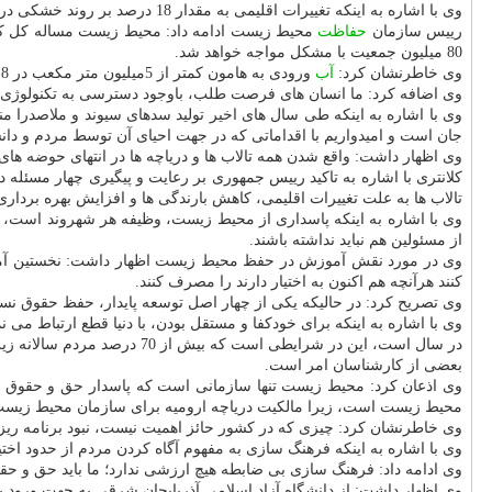
وی با اشاره به اینكه تغییرات اقلیمی به مقدار 18 درصد بر روند خشكی دریاچه ارومیه اثرگذار است، تصریح كرد: نباید فراموش نماییم كه عامل اصلی خشكی دریاچه ارومیه خودمان بودیم و نباید دیگران را مقصر بدانیم.
رییس سازمان
حفاظت
80 میلیون جمعیت با مشكل مواجه خواهد شد.
وی خاطرنشان كرد:
آب
ورودی به هامون كمتر از 5میلیون متر مكعب در 8 ماه گذشته بود در حالیكه می بایست بیش از یك میلیارد متر مكعب باشد.
وی اضافه كرد: ما انسان های فرصت طلب، باوجود دسترسی به تكنولوژی، 
وی با اشاره به اینكه طی سال های اخیر تولید سدهای سیوند و ملاصدرا 
جان است و امیدواریم با اقداماتی كه در جهت احیای آن توسط مردم و دانشگ
وی اظهار داشت: واقع شدن همه تالاب ها و دریاچه ها در انتهای حوضه 
كلانتری با اشاره به تاكید رییس جمهوری بر رعایت و پیگیری چهار مسئله در
تالاب ها به علت تغییرات اقلیمی، كاهش بارندگی ها و افزایش بهره بردا
وی با اشاره به اینكه پاسداری از محیط زیست، وظیفه هر شهروند است، 
از مسئولین هم نباید نداشته باشند.
وی در مورد نقش آموزش در حفظ محیط زیست اظهار داشت: نخستین آموزش ر
كنند هرآنچه هم اكنون به اختیار دارند را مصرف كنند.
وی تصریح كرد: در حالیكه یكی از چهار اصل توسعه پایدار، حفظ حقوق نس
وی با اشاره به اینكه برای خودكفا و مستقل بودن، با دنیا قطع ارتباط می ن
در سال است، این در شرایطی است كه بیش از 70 درصد مردم سالانه زیر 700 لیتر مكعب
بعضی از كارشناسان امر است.
وی اذعان كرد: محیط زیست تنها سازمانی است كه پاسدار حق و حقوق نس
محیط زیست است، زیرا مالكیت دریاچه ارومیه برای سازمان محیط زیست 
وی خاطرنشان كرد: چیزی كه در كشور حائز اهمیت نیست، نبود برنامه ریزی
وی با اشاره به اینكه فرهنگ سازی به مفهوم آگاه كردن مردم از حدود اختیار
وی ادامه داد: فرهنگ سازی بی ضابطه هیچ ارزشی ندارد؛ ما باید حق و ح
وی اظهار داشت: از دانشگاه آزاد اسلامی آذربایجان شرقی به جهت ورود 