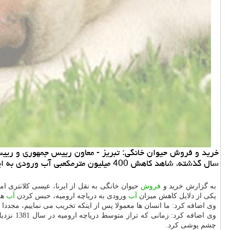
سال گذشته، شاهد كاهش 400 میلیون مترمكعبی آب ورودی به این دریاچه هستیم.
به گزارش خرید و
فروش
حیوان خانگی به نقل از ایرنا، عیسی كلانتری ا
یكی از دلایل كاهش میزان
آب
ورودی به دریاچه ارومیه، حبس كردن
آب
ها
وی اضافه كرد: ما انسان ها معمولا پس از اینكه تخریب می نماییم، مجددا به
چشم پوشی كرد.