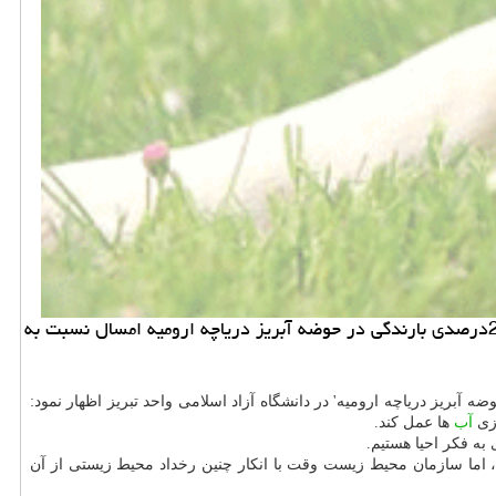
خرید و فروش حیوان خانگی: تبریز - معاون رییس جمهوری و رییس سازمان حفاظت محیط زیست كشور اعلام نمود: با وجود افزایش 23درصدی بارندگی در حوضه آبریز دریاچه ارومیه امسال نسبت به
بریز دریاچه ارومیه' در دانشگاه آزاد اسلامی واحد تبریز اظهار نمود:
ازی
آب
ها عمل كند.
 به فكر احیا هستیم.
بود، تذكراتی مرتبط با خشكی دریاچه به گوش رسید، اما سازمان محیط زیست وقت با انكار چنین رخداد محیط زیستی از آن