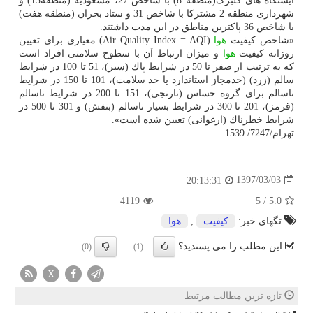
ایستگاه های گلبرگ(منطقه 8) با شاخص 27، مسعودیه (منطقه15) و
شهرداری منطقه 2 مشتركا با شاخص 31 و ستاد بحران (منطقه هفت)
با شاخص 36 پاكترین مناطق در این مدت داشتند.
«شاخص كیفیت
هوا
(Air Quality Index = AQI) معیاری برای تعیین
روزانه كیفیت
هوا
و میزان ارتباط آن با سطوح سلامتی افراد است
كه به ترتیب از صفر تا 50 در شرایط پاك (سبز)، 51 تا 100 در شرایط
سالم (زرد) (حدمجاز استاندارد یا حد سلامت)، 101 تا 150 در شرایط
ناسالم برای گروه حساس (نارنجی)، 151 تا 200 در شرایط ناسالم
(قرمز)، 201 تا 300 در شرایط بسیار ناسالم (بنفش) و 301 تا 500 در
شرایط خطرناك (ارغوانی) تعیین شده است».
تهرام/7247/ 1539
1397/03/03
20:13:31
4119
5
/
5.0
تگهای خبر:
كیفیت
,
هوا
این مطلب را می پسندید؟
(0)
(1)
X
تازه ترین مطالب مرتبط