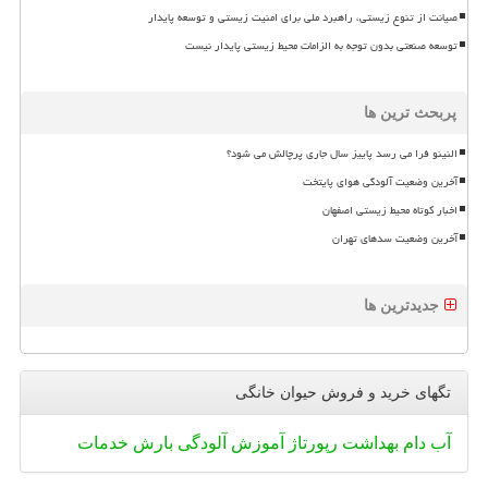
صیانت از تنوع زیستی، راهبرد ملی برای امنیت زیستی و توسعه پایدار
توسعه صنعتی بدون توجه به الزامات محیط زیستی پایدار نیست
پربحث ترین ها
النینو فرا می رسد پاییز سال جاری پرچالش می شود؟
آخرین وضعیت آلودگی هوای پایتخت
اخبار کوتاه محیط زیستی اصفهان
آخرین وضعیت سدهای تهران
جدیدترین ها
تگهای خرید و فروش حیوان خانگی
آب
دام
بهداشت
رپورتاژ
آموزش
آلودگی
بارش
خدمات