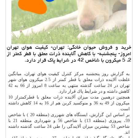
خرید و فروش حیوان خانگی: تهران- كیفیت هوای تهران
امروز- پنجشنبه- با كاهش آلاینده ذرات معلق با قطر كمتر از
2، 5 میكرون با شاخص 42 در شرایط پاك قرار دارد.
به گزارش روز پنجشنبه مركز كنترل كیفیت هوای تهران، میانگین
غلظت آلاینده ذرات معلق با قطر كمتر از 2.5 میكرون هوای شهر
تهران در 24 ساعت گذشته منتهی به ساعت 8 امروز از 66 به 42
كاهش داشته و در شرایط پاك قرار دارد.
همچنین درهمین مدت میزان آلاینده ذرات معلق با قطركمتراز 10
میكرون از 49 به 36 و منوكسید كربن هم از 16 به 14 كاهش داشته
است.
بر اساس این گزارش، ایستگاه های شهرری (منطقه 20 ) با شاخص
59، پیروزی (منطقه 13) با شاخص 56 و شهرداری منطقه 21 با
شاخص 53 بیشترین میزان آلایندگی را طی 24 ساعت گذشته داشته
اند.