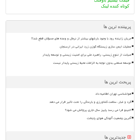
قیمت بیسیم باوفنگ
کوتاه کننده لینک
پربیننده ترین ها
جریان زاینده رود با وجود بارشهای بیشتر از نرمال و وعده های مسؤلان قطع شد!!
عملیات ایمن سازی زیستگاه گوزن زرد ایرانی در ارسنجان
صیانت از تنوع زیستی، راهبرد ملی برای امنیت زیستی و توسعه پایدار
توسعه صنعتی بدون توجه به الزامات محیط زیستی پایدار نیست
پربحث ترین ها
هواشناسی تهران اطلاعیه داد
گرد و غبار، سلامت کشاورزی و بارندگی را تحت تأثیر قرار می دهد
النینو فرا می رسد پاییز سال جاری پرچالش می شود؟
آخرین وضعیت آلودگی هوای پایتخت
جدیدترین ها