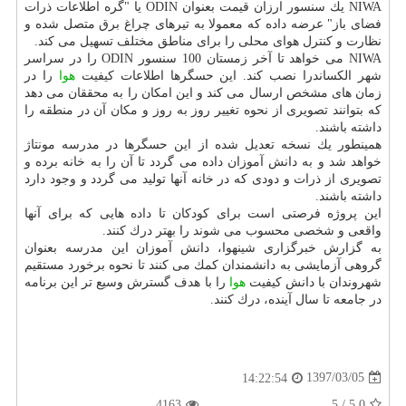
NIWA یك سنسور ارزان قیمت بعنوان ODIN یا "گره اطلاعات ذرات
فضای باز" عرضه داده كه معمولا به تیرهای چراغ برق متصل شده و
نظارت و كنترل هوای محلی را برای مناطق مختلف تسهیل می كند.
NIWA می خواهد تا آخر زمستان 100 سنسور ODIN را در سراسر
شهر الكساندرا نصب كند. این حسگرها اطلاعات كیفیت
هوا
را در
زمان های مشخص ارسال می كند و این امكان را به محققان می دهد
كه بتوانند تصویری از نحوه تغییر روز به روز و مكان آن در منطقه را
داشته باشند.
همینطور یك نسخه تعدیل شده از این حسگرها در مدرسه مونتاژ
خواهد شد و به دانش آموزان داده می گردد تا آن را به خانه برده و
تصویری از ذرات و دودی كه در خانه آنها تولید می گردد و وجود دارد
داشته باشند.
این پروژه فرصتی است برای كودكان تا داده هایی كه برای آنها
واقعی و شخصی محسوب می شوند را بهتر درك كنند.
به گزارش خبرگزاری شینهوا، دانش آموزان این مدرسه بعنوان
گروهی آزمایشی به دانشمندان كمك می كنند تا نحوه برخورد مستقیم
شهروندان با دانش كیفیت
هوا
را با هدف گسترش وسیع تر این برنامه
در جامعه تا سال آینده، درك كنند.
1397/03/05
14:22:54
4163
5
/
5.0