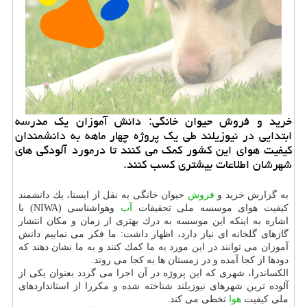
خرید و فروش حیوان خانگی: دانش آموزان یك مدرسه
ابتدایی در نیوزیلند طی یك پروژه چهار ماهه به دانشمندان
كیفیت هوای این كشور كمك می كنند تا درمورد آلودگی های
شهرشان اطلاعات بیشتری كسب كنند.
به گزارش خرید و
فروش
حیوان خانگی به نقل از ایسنا، یك دانشمند
كیفیت هوای موسسه ملی تحقیقات
آب
وهواشناسی (NIWA) با
اشاره به اینكه این موسسه به درك بهتری از زمان و مكان انتشار
گازهای گلخانه ای نیاز دارد، اظهار داشت: ما فكر می نماییم دانش
آموزان می توانند در این مورد به ما كمك كنند و به ما نشان دهند كه
دودها از كجا آمده و در زمستان ها به كجا می روند.
الكساندرا، شهری كه این پروژه در آن اجرا می گردد بعنوان یكی از
آلوده ترین شهرهای نیوزیلند شناخته شده و مكررا از استانداردهای
ملی كیفیت
هوا
تخطی می كند.