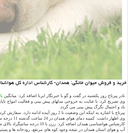
خرید و فروش حیوان خانگی: همدان- كارشناس اداره كل هواشناسی همدان ا
نادر پیرتاج روز یكشنبه در گفت و گو با خبرنگار ایرنا اضافه كرد: میانگین
با
باد و احتمال تگرگ پیش بینی می گردد.
پیرتاج با اشاره به اینكه این وضعیت تا 2 روز آینده ادامه دارد، سفارش كرد: با عنایت به رعد و برق، مردم بخصوص دامداران پس از ظهرها تا روز سه شنبه هفته جاری از تردد در ارتفاعات و باغ ها خودداری كنند.
وی اظهار داشت: كمینه دمای هوای همدان در 24 ساعت گذشته 11 درجه سانتیگراد بالای صفر و بیشینه دمای این شهر 25 درجه سانتیگراد بالای صفر گزارش شده است.
كارشناس هواشناسی همدان اضافه كرد: رزن با 10 درجه سانتیگراد بالای صفر خنك ترین و اسدآباد با 28 درجه سانتیگراد بالای صفر گرمترین نقطه استان در 24ساعت گذشته گزارش شد.
آب و هوای استان همدان در نتیجه وجود كوه های مرتفع، رودخانه ها و پستی