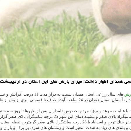
ظهار داشت: میزان بارش های این استان در اردیبهشت و دهه اول خرداد سالج
رش
های سال زراعی استان همدان نسبت به دراز مدت 11 درصد افزایش و نسبت به سال قبل چهار درصد كاهش نشان داده است.
وی تصریح كرد: با عنایت به خروجی مدلهای پیش بینی و فعالیت امواج ناپایدار، آسمان 
 و بلندی های زیاد به شدت متغیر است و زمستان های سرد، پر برف و باران و ت