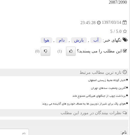
2087/2090
1397/03/14
23:45:28
5
/
5.0
تگهای خبر:
آب
,
بارش
,
دام
,
هوا
این مطلب را می پسندید؟
(0)
(1)
تازه ترین مطالب مرتبط
اخبار کوتاه محیط زیستی اصفهان
آخرین وضعیت سدهای تهران
برداشت چوب از جنگلهای هیرکانی ممنوع ماند
هوای پاک برای شیراز دوربین ها به مصاف خودرو های آلاینده می روند
نظرات بینندگان در مورد این مطلب
نام: