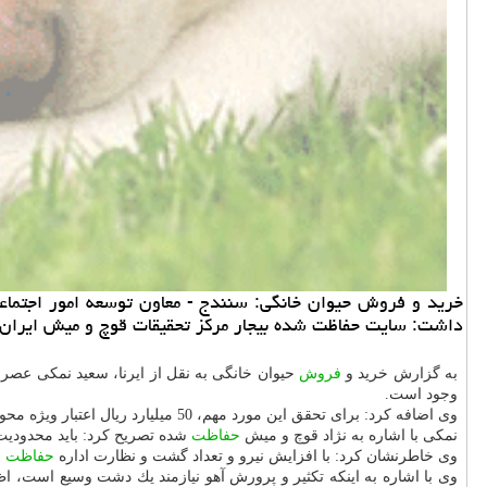
خرید و فروش حیوان خانگی: سنندج - معاون توسعه امور اجتماعی 
داشت: سایت حفاظت شده بیجار مركز تحقیقات قوچ و میش ایران 
به گزارش خرید و
فروش
حیوان خانگی به نقل از ایرنا، سعید نمكی عصر 
وجود است.
وی اضافه كرد: برای تحقق این مورد مهم، 50 میلیارد ریال اعتبار ویژه محوطه سازی، آسفالت راه دسترسی و سایر نیازهای فعلی سایت تصویب شده است.
نمكی با اشاره به نژاد قوچ و میش
حفاظت
شده تصریح كرد: باید محدودی
وی خاطرنشان كرد: با افزایش نیرو و تعداد گشت و نظارت اداره
حفاظت
م
وی با اشاره به اینكه تكثیر و پرورش آهو نیازمند یك دشت وسیع است، ا