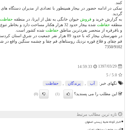
كنند.
نمكی در ادامه حضور در بیجار همینطور با تعدادی از مدیران دستگاه های
گردید.
به گزارش خرید و
فروش
حیوان خانگی به نقل از ایرنا، در منطقه
حفاظت
منطقه
حفاظت
شده بیجار حدود 32 هزار هكتار مساحت دارد و بخاطر تنوع گونه های جانوری، گیاهی، تنوع اقلیمی، زیستگاه پستانداری همچون قوچ، میش ارمنی، گربه وحشی، كفتار، گرگ،
و باقرقره از منحصر بفردترین مناطق
حفاظت
شده كشور است.
در شهرستان بیجار كه با حدود 89 هزار نفر ج
قم چقای و قلاع قوره نزدیك روستاهای قم چقا و چشمه سنگین واقع در ش
7350/9102
1397/03/29
14:59:33
5
/
5.0
تگهای خبر:
آب
,
پرندگان
,
حفاظت
این مطلب را می پسندید؟
(0)
(1)
تازه ترین مطالب مرتبط
اخبار کوتاه محیط زیستی اصفهان
آخرین وضعیت سدهای تهران