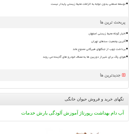
توسعه صنعتی بدون توجه به الزامات محیط زیستی پایدار نیست
پربحث ترین ها
اخبار کوتاه محیط زیستی اصفهان
آخرین وضعیت سدهای تهران
برداشت چوب از جنگلهای هیرکانی ممنوع ماند
هوای پاک برای شیراز دوربین ها به مصاف خودرو های آلاینده می روند
جدیدترین ها
تگهای خرید و فروش حیوان خانگی
آب
دام
بهداشت
رپورتاژ
آموزش
آلودگی
بارش
خدمات