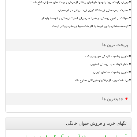
جریان زاینده رود با وجود بارشهای بیشتر از نرمال و وعده های مسؤلان قطع شد!!
عملیات ایمن سازی زیستگاه گوزن زرد ایرانی در ارسنجان
صیانت از تنوع زیستی، راهبرد ملی برای امنیت زیستی و توسعه پایدار
توسعه صنعتی بدون توجه به الزامات محیط زیستی پایدار نیست
پربحث ترین ها
آخرین وضعیت آلودگی هوای پایتخت
اخبار کوتاه محیط زیستی اصفهان
آخرین وضعیت سدهای تهران
برداشت چوب از جنگلهای هیرکانی ممنوع ماند
جدیدترین ها
تگهای خرید و فروش حیوان خانگی