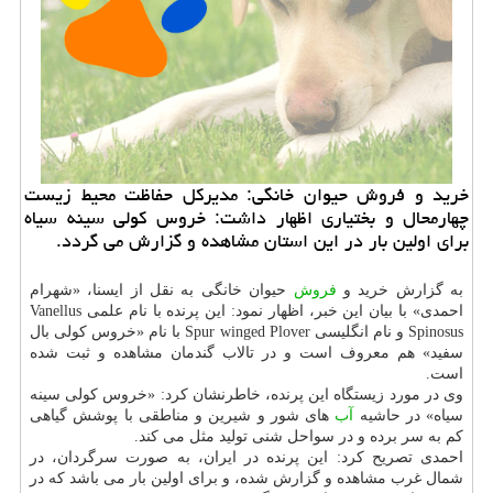
خرید و فروش حیوان خانگی: مدیركل حفاظت محیط زیست
چهارمحال و بختیاری اظهار داشت: خروس كولی سینه سیاه
برای اولین بار در این استان مشاهده و گزارش می گردد.
به گزارش خرید و
فروش
حیوان خانگی به نقل از ایسنا، «شهرام
احمدی» با بیان این خبر، اظهار نمود: این پرنده با نام علمی Vanellus
Spinosus و نام انگلیسی Spur winged Plover با نام «خروس كولی بال
سفید» هم معروف است و در تالاب گندمان مشاهده و ثبت شده
است.
وی در مورد زیستگاه این پرنده، خاطرنشان كرد: «خروس كولی سینه
سیاه» در حاشیه
آب
های شور و شیرین و مناطقی با پوشش گیاهی
كم به سر برده و در سواحل شنی تولید مثل می كند.
احمدی تصریح كرد: این پرنده در ایران، به صورت سرگردان، در
شمال غرب مشاهده و گزارش شده، و برای اولین بار می باشد كه در