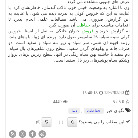
عرض های جنوبی مشاهده می گردد.
وی با اشاره به وضعیت خیلی خوب تالاب گندمان، خاطرنشان كرد: با
عنایت به این كه خروس كولی به ندرت دیده می شود، با عنایت به
این گزارش، ضروری می باشد مطالعات علمی انجام پذیرد تا
اقدامات مناسب برای
حفاظت
آن صورت گیرد.
به گزارش خرید و
فروش
حیوان خانگی به نقل از ایسنا، خروس
كولی سینه سیاه، 26 سانتیمتر طول دارد. پرنده ای زیبا، با پاهای بلند،
روتنه قهوه ای شنی، سر سیاه و زیر تنه سیاه و سفید است. دو
طرف چانه و پهلوهای گردن سفید، سطح روی شاهپرهای بال سیاه،
دم سفید با حاشیه پهن سیاه رنگی در انتها، سطح زیرین پرهای پرواز
وشكم سیاه پوشپرهای زیر بال سفید است.
1397/03/30
15:40:18
4449
5
/
5.0
تگهای خبر:
حفاظت
,
دما
این مطلب را می پسندید؟
(0)
(1)
X