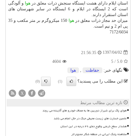
استان ایلام دارای هشت ایستگاه سنجش ذرات معلق در
هوا
و آلودگی
است كه 2 ایستگاه در ایلام و 6 ایستگاه در سایر شهرستان های
استان استقرار دارند.
میزان حد مجاز ذرات معلق در
هوا
150 میكروگرم بر متر مكعب و 35
پی ام 2 و نیم است.
7172/6034
1397/04/02
21:56:35
4604
5
/
5.0
تگهای خبر:
حفاظت
,
هوا
این مطلب را می پسندید؟
(0)
(1)
X
تازه ترین مطالب مرتبط
هوای پاک برای شیراز دوربین ها به مصاف خودرو های آلاینده می روند
تخمین خسارت های زیست محیطی جنگ در حال انجام می باشد
هشدار سطح نارنجی وقوع دمای ۴۹ درجه در این استان
مشاهده پلنگ ایرانی در منطقه شکار ممنوع لار