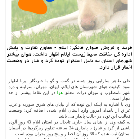
خرید و فروش حیوان خانگی: ایلام - معاون نظارت و پایش
اداره كل حفاظت محیط زیست ایلام اظهار داشت: هوای بیشتر
شهرهای استان به دلیل استقرار توده گرد و غبار در وضعیت
اخطار قرار دارد.
علی طاهر سارایی روز شنبه در گفت و گو با خبرنگار ایرنا اظهار
نمود: كیفیت هوای شهرستان های ایلام، ایوان، مهران، سرابله و دره
شهر نامطلوب و میزان ذرات معلق
هوا
در این نقاط بیشتر از حد
مجاز است.
وی با اشاره به اینكه این توده كه از بیابان های شرق سوریه و غرب
عراق از بامداد امروز وارد استان ایلام شده، اضافه كرد: وضعیت
فعالیت این توده در حالت پایدار می باشد.
به گفته وی از ابتدای سال جاری تابحال در استان ایلام 43 روز آلوده
ناشی از گرد و غبار( با پایداری 24 ساعته تداوم ریزگردها در آسمان
استان) ثبت شده كه 38 روز آن اخطار و پنج روز بحران بوده است.