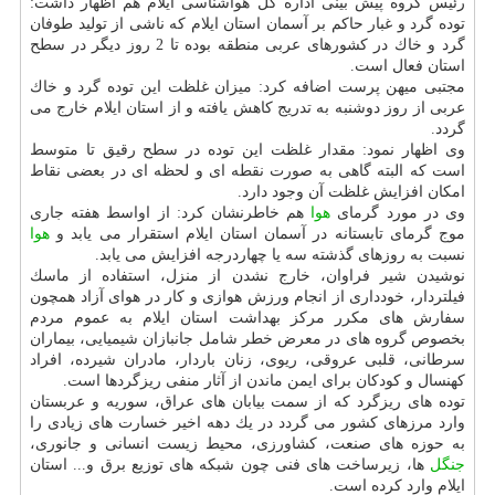
رئیس گروه پیش بینی اداره كل هواشناسی ایلام هم اظهار داشت:
توده گرد و غبار حاكم بر آسمان استان ایلام كه ناشی از تولید طوفان
گرد و خاك در كشورهای عربی منطقه بوده تا 2 روز دیگر در سطح
استان فعال است.
مجتبی میهن پرست اضافه كرد: میزان غلظت این توده گرد و خاك
عربی از روز دوشنبه به تدریج كاهش یافته و از استان ایلام خارج می
گردد.
وی اظهار نمود: مقدار غلظت این توده در سطح رقیق تا متوسط
است كه البته گاهی به صورت نقطه ای و لحظه ای در بعضی نقاط
امكان افزایش غلظت آن وجود دارد.
وی در مورد گرمای
هوا
هم خاطرنشان كرد: از اواسط هفته جاری
موج گرمای تابستانه در آسمان استان ایلام استقرار می یابد و
هوا
نسبت به روزهای گذشته سه یا چهاردرجه افزایش می یابد.
نوشیدن شیر فراوان، خارج نشدن از منزل، استفاده از ماسك
فیلتردار، خودداری از انجام ورزش هوازی و كار در هوای آزاد همچون
سفارش های مكرر مركز بهداشت استان ایلام به عموم مردم
بخصوص گروه های در معرض خطر شامل جانبازان شیمیایی، بیماران
سرطانی، قلبی عروقی، ریوی، زنان باردار، مادران شیرده، افراد
كهنسال و كودكان برای ایمن ماندن از آثار منفی ریزگردها است.
توده های ریزگرد كه از سمت بیابان های عراق، سوریه و عربستان
وارد مرزهای كشور می گردد در یك دهه اخیر خسارت های زیادی را
به حوزه های صنعت، كشاورزی، محیط زیست انسانی و جانوری،
جنگل
ها، زیرساخت های فنی چون شبكه های توزیع برق و... استان
ایلام وارد كرده است.