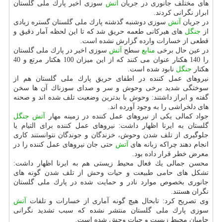
های مختلف جانوری در جریان
آتش
سوزی اخیر پارك ملی گلستان
ابراز نگرانی كردند.
در جریان
آتش
سوزی دوشنبه گذشته پارك ملی گلستان گستره زیادی
از
جنگل
های هیركانی طعمه حریق شد كه تا این لحظه آمار دقیق و
قطعی از خسارات وارده گزارش نشده است.
در عین حال برخی
منابع
سطح
آتش
سوزی اخیر در پارك ملی گلستان
را 140 هكتار عنوان می كنند كه از این میزان 100 هكتار مرتع و 40
هكتار
جنگل
نابود شده است.
نیروهای عمل كننده در اطفای حریق پارك ملی گلستان هم از
سوختگی شدید برخی وحوش و سر و صدای سوزناك آن ها سخن
گفته و ابراز داشتند: وحوش با بدترین وضعیت تلف شده اند و صحنه
های دلخراشی را به وجود آورده اند.
جواد كمالی یكی از نیروهای عمل كننده در زمینه مهار
آتش
جنگل
گلستان به ایرنا اظهار داشت: نیروهای عمل كننده برای التیام یا
جلوگیری از تلف شدن وحوش، خزندگان و جوندگان نتوانستند كاری
انجام دهند چراكه زبانه های
آتش
حتی جان نیروهای عمل كننده را در
معرض خطر قرار داده بود.
محسن جمالی یك فعال محیط زیستی هم به ایرنا اظهار داشت:
تشكل های حامی طبیعت و حیات وحش از تلف شدن گونه های
جانوری بخصوص موارد نادر و حمایت شده در پارك ملی گلستان
نگران هستند.
وی تصریح كرد: تابحال هیچ گونه آماری از خسارات و تلفات
آتش
سوزی پارك ملی گلستان منتشر نشده كه سبب تشدید نگرانی
حامیان محیط زیست و حیات وحش شده است.