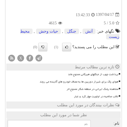
1397/04/17
13:42:33
4615
5
/
5.0
تگهای خبر:
آتش
,
جنگل
,
حیات وحش
,
محیط
زیست
این مطلب را می پسندید؟
(0)
(1)
X
تازه ترین مطالب مرتبط
برداشت چوب از جنگلهای هیرکانی ممنوع ماند
هوای پاک برای شیراز دوربین ها به مصاف خودرو های آلاینده می روند
مشاهده پلنگ ایرانی در منطقه شکار ممنوع لار
تالاب صالحیه در اولویت مهار گرد و غبار
نظرات بینندگان در مورد این مطلب
نظر شما در مورد این مطلب
نام: