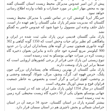
پیش از این امیر عبدوس مدیركل محیط زیست استان گلستان گفته
بود به محض مهار
آتش
در مورد خسارات و تلفات وارده اطلاع رسانی
خواهد نمود.
خبرنگار ایرنا كوشش كرد در تماس تلفنی با مدیركل محیط زیست
گلستان كه مدیریت متمركز پارك ملی گلستان را هم عهده دار است،
دلیل خلف وعده این مسوول را جویا شود كه عبدوس حاضر به گفتگو
نشد.
پارك ملی گلستان قدیمی ترین پارك ملی ثبت شده در ایران و
پناهگاهی كم نظیر برای حیات وحش است كه 1350 گونه گیاهی و 302
گونه جانوری همچون نیمی از گونه های پستانداران ایران را در حدود
900 كیلومتر مربع گستره خود جای داده و بنابراین بعنوان ذخیره گاه
زیست كره در میراث جهانی یونسكو به ثبت رسیده است.
تنوع زیستی این پارك حتی فراتر از برخی كشورهای اروپایی است كه
صدها برابر این پارك وسعت دارند.
پارك ملی گلستان از بهترین زیستگاه های پستانداران بزرگی چون
پلنگ، خرس قهوه ای، گرگ، وشق، مرال، شوكا، گوسفند وحشی و
بز وحشی، آهوی ایرانی و گراز است و بخصوص به خاطر جمعیت
فراوان قوچ و میش اوریال معروف است.
گلستان در سال 1354 اولین پارك ملی ایران شد كه در لیست میراث
جهانی یونسكو بعنوان یكی از 50 ذخیره گاه زیست محیطی كره زمین
به ثبت رسیده است.
بیشتر گستره پارك در استان گلستان، حدود 34 درصد آن در استان
خراسان شمالی و بخش ناچیزی هم در استان سمنان قرار دارد.