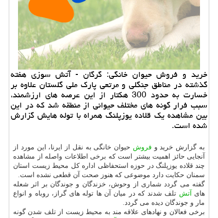
خرید و فروش حیوان خانگی: گرگان - آتش سوزی هفته
گذشته در مناطق جنگلی و مرتعی پارك ملی گلستان علاوه بر
خسارت به حدود 300 هكتار از این عرصه های ارزشمند،
سبب فرار گونه های مختلف حیوانی از منطقه شد كه در این
بین مشاهده یك قلاده یوزپلنگ همراه با توله هایش گزارش
شده است.
به گزارش خرید و
فروش
حیوان خانگی به نقل از ایرنا، این مورد از
آنجایی حائز اهمیت بیشتر است كه برخی اطلاعات واصله از مشاهده
چند قلاده یوزپلنگ در حوزه استحفاظی اداره كل محیط زیست استان
سمنان حكایت دارد موضوعی كه هنوز صحت آن قطعی نشده است.
گفته می گردد شماری از وحوش، خزندگان و جوندگان بر اثر شعله
های
آتش
تلف شدند كه در میان آن ها توله های گراز، روباه و انواع
مار و جوندگان دیده می گردد.
برخی فعالان و نهادهای علاقه مند به محیط زیست از تلف شدن گونه