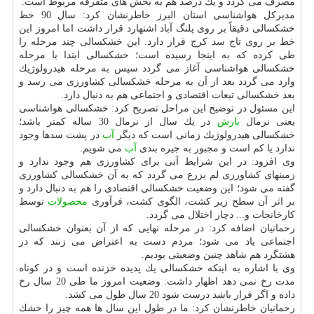
مصرف می گردد و یك درصد هم به بخش های متفرقه مربوط است.
مدیركل هواشناسی استان البرز خاطرنشان كرد: سال 90 خط
خشكسالی دقیقاً بر روی پلنگ آباد اشتهارد قرار داشت اما امروز این
خط بر روی تاج سد كرج قرار دارد. این خشكسالی چند مرحله را
طی كرده كه به اینجا رسیده است؛ خشكسالی ابتدا با مرحله
خشكسالی هواشناسی آغاز می گردد سپس به مرحله هیدرولوژیك
وارد می گردد بعد از آن به مرحله خشكسالی كشاورزی می رسد و
بعد خشكسالی تبعات اقتصادی و اجتماعی هم به دنبال دارد.
این مسئول در توضیح این مراحل تصریح كرد: خشكسالی هواشناسی
یعنی نرمال
بارش
در یك سال از نرمال 30 ساله كمتر باشد؛
خشكسالی هیدرولوژیك زمانی است كه دیگر
آب
در پشت سدها وجود
ندارد یا كم است و مجبور به جیره بندی
آب
می شویم.
وی افزود: در این شرایط آبی برای كشاورزی هم وجود ندارد و
زمین‎های كشاورزی لم یزرع می گردد كه به آن خشكسالی كشاورزی
گفته می شود؛ این وضعیت خشكسالی اقتصادی را هم به دنبال دارد و
بر اثر آن سطح زیر كشت، الگوی كشت، فرآوری
محصولات
توسط
كارخانجات و... دچار اختلال می گردد.
رحمانیان اضافه كرد: در مرحله نهایی كه از آن بعنوان خشكسالی
اجتماعی یاد می شود؛ مردم دست به اعتراض می زنند كه در
هشتگرد هم شاهد چنین وضعیتی بودیم.
وی با اشاره به اینكه خشكسالی یك پدیده خزنده است و در كوتاه
مدت رخ نمی دهد اظهار داشت: وضعیت امروز ما طی 20 سال رخ
داده و اگر قرار باشد درست شود 20 سال طول می كشد.
رحمانیان خاطرنشان كرد: ما در طول این سال ها همه چیز را خشك