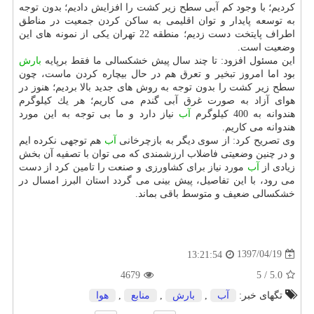
كردیم؛ با وجود كم آبی سطح زیر كشت را افزایش دادیم؛ بدون توجه
به توسعه پایدار و توان اقلیمی به ساكن كردن جمعیت در مناطق
اطراف پایتخت دست زدیم؛ منطقه 22 تهران یكی از نمونه های این
وضعیت است.
این مسئول افزود: تا چند سال پیش خشكسالی ما فقط برپایه
بارش
بود اما امروز تبخیر و تعرق هم در حال بیچاره كردن ماست، چون
سطح زیر كشت را بدون توجه به روش های جدید بالا بردیم؛ هنوز در
هوای آزاد به صورت غرق آبی گندم می كاریم؛ هر یك كیلوگرم
هندوانه به 400 كیلوگرم
آب
نیاز دارد و ما بی توجه به این مورد
هندوانه می كاریم.
وی تصریح كرد: از سوی دیگر به بازچرخانی
آب
هم توجهی نكرده ایم
و در چنین وضعیتی فاضلاب ارزشمندی كه می توان با تصفیه آن بخش
زیادی از
آب
مورد نیاز برای كشاورزی و صنعت را تامین كرد از دست
می رود، با این تفاصیل، پیش بینی می گردد استان البرز امسال در
خشكسالی ضعیف و متوسط باقی بماند.
1397/04/19
13:21:54
4679
5
/
5.0
تگهای خبر:
آب
,
بارش
,
منابع
,
هوا