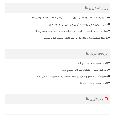
پربیننده ترین ها
جریان زاینده رود با وجود بارشهای بیشتر از نرمال و وعده های مسؤلان قطع شد!!
عملیات ایمن سازی زیستگاه گوزن زرد ایرانی در ارسنجان
صیانت از تنوع زیستی، راهبرد ملی برای امنیت زیستی و توسعه پایدار
توسعه صنعتی بدون توجه به الزامات محیط زیستی پایدار نیست
پربحث ترین ها
آخرین وضعیت سدهای تهران
برداشت چوب از جنگلهای هیرکانی ممنوع ماند
هوای پاک برای شیراز دوربین ها به مصاف خودرو های آلاینده می روند
آخرین وضعیت مخازن سدها
جدیدترین ها