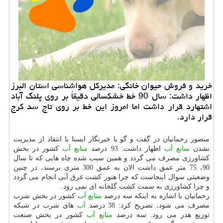
خرید و فروش حیوان خانگی: مدیركل هواشناسی استان البرز
اظهار داشت: سال 90 خط خشكسالی دقیقاً بر روی پلنگ آباد
اشتهارد قرار داشت اما امروز این خط بر روی تاج سد كرج
قرار دارد.
منصور رحمانیان در گفت و گو با خبرنگار ایسنا با انتقاد از مدیریت
نشدن
منابع
آب
اظهار داشت: 93 درصد
منابع
آب
كشور در بخش
كشاورزی مصرف می گردد و همین سبب شده چاه هایی كه تا سال
90، 75 متر عمق داشت الان به عمق 300 متری برسند، در چنین
وضعیتی سوال اینجاست كه چرا هنوز كشت غرق آبی انجام می گردد
و چرا كشاورزی به سمت كشت گلخانه ای نمی رود.
رحمانیان با اشاره به اینكه سه درصد
منابع
آب
كشور در بخش شرب
مصرف می شود، تصریح كرد: 38 درصد
آب
های شرب در شبكه
توزیع هدر می رود. سه درصد
منابع
آب
كشور در بخش صنعت