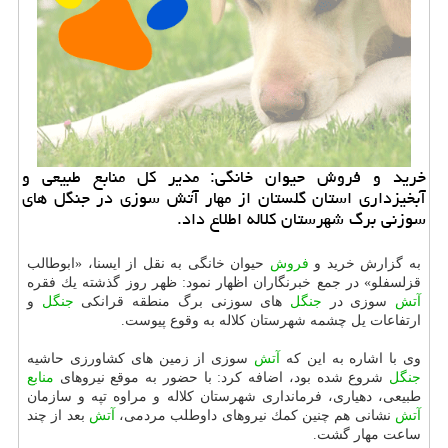
خرید و فروش حیوان خانگی: مدیر كل منابع طبیعی و
آبخیزداری استان گلستان از مهار آتش سوزی در جنگل های
سوزنی برگ شهرستان كلاله اطلاع داد.
به گزارش خرید و
فروش
حیوان خانگی به نقل از ایسنا، «ابوطالب
قزلسفلو» در جمع خبرنگاران اظهار نمود: ظهر روز گذشته یك فقره
آتش
سوزی در
جنگل
های سوزنی برگ منطقه قرانكی
جنگل
و
ارتفاعات یل چشمه شهرستان كلاله به وقوع پیوست.
وی با اشاره به این كه
آتش
سوزی از زمین های كشاورزی حاشیه
جنگل
شروع شده بود، اضافه كرد: با حضور به موقع نیروهای
منابع
طبیعی، دهیاری، فرمانداری شهرستان كلاله و مراوه تپه و سازمان
آتش
نشانی هم چنین كمك نیروهای داوطلب مردمی،
آتش
بعد از چند
ساعت مهار گشت.