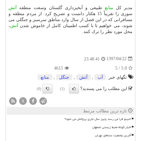
مدیر كل
منابع
طبیعی و آبخیزداری گلستان وسعت منطقه
آتش
سوزی را تقریباً 15 هكتار دانست و تصریح كرد: از مردم منطقه و
مسافرانی كه در این فصل از سال وارد مناطق سرسبز و جنگلی می
شوند، می خواهیم تا با كسب اطمینان كامل از خاموش شدن
آتش
،
محل مورد نظر را ترك كنند.
1397/04/22
23:48:41
4615
5
/
5.0
تگهای خبر:
آب
,
آتش
,
جنگل
,
منابع
این مطلب را می پسندید؟
(0)
(1)
X
تازه ترین مطالب مرتبط
النینو فرا می رسد پاییز سال جاری پرچالش می شود؟
اخبار کوتاه محیط زیستی اصفهان
آخرین وضعیت سدهای تهران