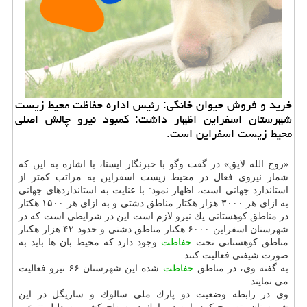
خرید و فروش حیوان خانگی: رئیس اداره حفاظت محیط زیست
شهرستان اسفراین اظهار داشت: كمبود نیرو چالش اصلی
محیط زیست اسفراین است.
«روح الله لایق» در گفت وگو با خبرنگار ایسنا، با اشاره به این كه
شمار نیروی فعال در محیط زیست اسفراین به مراتب كمتر از
استاندارد جهانی است، اظهار نمود: با عنایت به استانداردهای جهانی
به ازای هر ۳۰۰۰ هزار هكتار مناطق دشتی و به ازای هر ۱۵۰۰ هكتار
در مناطق كوهستانی یك نیرو لازم است این در شرایطی است كه در
شهرستان اسفراین ۶۰۰۰ هكتار مناطق دشتی و حدود ۴۲ هزار هكتار
مناطق كوهستانی تحت
حفاظت
وجود دارد كه محیط بان ها باید به
صورت شیفتی فعالیت كنند.
به گفته وی، در مناطق
حفاظت
شده این شهرستان ۶۶ نیرو فعالیت
می نمایند.
وی در رابطه وضعیت دو پارك ملی سالوك و ساریگل در این