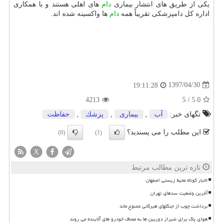
یكی از طریق های انتشار بیماری
دام
های اهلی هستند و با همكاری
اداره كل دامپزشكی تقریباً همه
دام
ها واكسینه شده اند.
1397/04/30
19:11:28
4213
5
/
5.0
تگهای خبر:
آب
,
بیماری
,
پزشك
,
حفاظت
این مطلب را می پسندید؟
(0)
(1)
X
تازه ترین مطالب مرتبط
اخبار کوتاه محیط زیستی اصفهان
آخرین وضعیت سدهای تهران
برداشت چوب از جنگلهای هیرکانی ممنوع ماند
هوای پاک برای شیراز دوربین ها به مصاف خودرو های آلاینده می روند