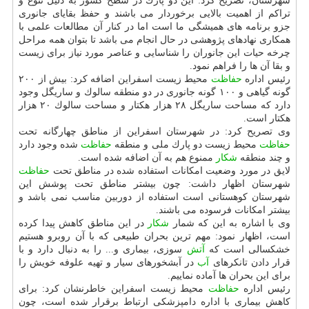
شهرستان، تصریح كرد: این دو پارك در سطح كشور به دلیل تنوع و
تراكم از اهمیت بالایی برخوردار می باشند و حفظ بقایای جانوری
جزو برنامه های همیشگی ما است اما در كنار آن مطالعات علمی با
همكاری نهادهای پژوهشی در حال انجام می باشد تا بتوان همه مراحل
چرخه حیات این جانوران را شناسایی و عناصر مورد نیاز برای زیست
و بقا آن ها را فراهم نمود.
رئیس اداره
حفاظت
محیط زیست اسفراین اضافه كرد: بیش از ۲۰۰
گونه گیاهی و ۱۰۰ گونه جانوری در دو منطقه سالوك و ساریگل وجود
دارد كه مساحت ساریگل ۲۸ هزار هكتار و مساحت سالوك ۲۰ هزار
هكتار است.
وی تصریح كرد: در شهرستان اسفراین از مناطق چهارگانه تحت
حفاظت
محیط زیست دو پارك ملی و منطقه
حفاظت
شده وجود دارد
و چند منطقه
شكار
ممنوع هم به آن اضافه شده است.
لایق در مورد وضعیت امكانات استفاده شده در مناطق تحت
حفاظت
شهرستان اظهار داشت: چون بیشتر مناطق تحت پوشش این
شهرستان كوهستانی است استفاده از دوربین مناسب نمی باشد و
بیشتر امكانات فرسوده می باشند.
وی با اشاره به این كه شمار
شكار
در این مناطق كاهش پیدا كرده
است، اظهار نمود: مهم ترین بحران طبیعی كه با آن روبرو هستیم
خشكسالی است كه
آتش
سوزی، بیماری و... را به دنبال دارد و با
قرار دادن تانكرهای
آب
در آبشخورهای سیار و تهیه علوفه خویش را
برای این بحران ها آماده نماییم.
رئیس اداره
حفاظت
محیط زیست اسفراین خاطرنشان كرد: برای
كاهش بیماری با اداره دامپزشكی ارتباط برقرار شده است، چون