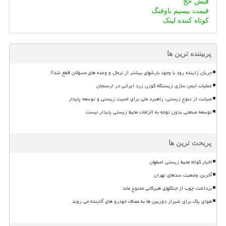
فیش حج
قیمت بیسیم باوفنگ
کوتاه کننده لینک
پربیننده ترین ها
جریان زاینده رود با وجود بارشهای بیشتر از نرمال و وعده های مسؤلان قطع شد!!
عملیات ایمن سازی زیستگاه گوزن زرد ایرانی در ارسنجان
صیانت از تنوع زیستی، راهبرد ملی برای امنیت زیستی و توسعه پایدار
توسعه صنعتی بدون توجه به الزامات محیط زیستی پایدار نیست
پربحث ترین ها
اخبار کوتاه محیط زیستی اصفهان
آخرین وضعیت سدهای تهران
برداشت چوب از جنگلهای هیرکانی ممنوع ماند
هوای پاک برای شیراز دوربین ها به مصاف خودرو های آلاینده می روند