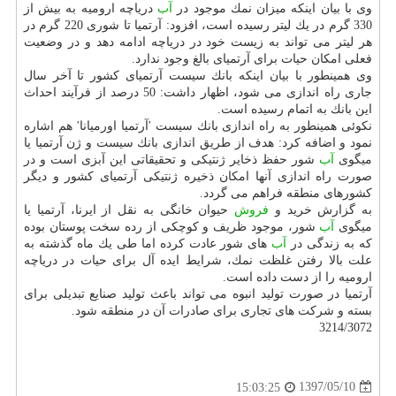
وی با بیان اینكه میزان نمك موجود در
آب
دریاچه ارومیه به بیش از
330 گرم در یك لیتر رسیده است، افزود: آرتمیا تا شوری 220 گرم در
هر لیتر می تواند به زیست خود در دریاچه ادامه دهد و در وضعیت
فعلی امكان حیات برای آرتمیای بالغ وجود ندارد.
وی همینطور با بیان اینكه بانك سیست آرتمیای كشور تا آخر سال
جاری راه اندازی می شود، اظهار داشت: 50 درصد از فرآیند احداث
این بانك به اتمام رسیده است.
نكوئی همینطور به راه اندازی بانك سیست 'آرتمیا اورمیانا' هم اشاره
نمود و اضافه كرد: هدف از طریق اندازی بانك سیست و ژن آرتمیا یا
میگوی
آب
شور حفظ ذخایر ژنتیكی و تحقیقاتی این آبزی است و در
صورت راه اندازی آنها امكان ذخیره ژنتیكی آرتمیای كشور و دیگر
كشورهای منطقه فراهم می گردد.
به گزارش خرید و
فروش
حیوان خانگی به نقل از ایرنا، آرتمیا یا
میگوی
آب
شور، موجود ظریف و كوچكی از رده سخت پوستان بوده
كه به زندگی در
آب
های شور عادت كرده اما طی یك ماه گذشته به
علت بالا رفتن غلظت نمك، شرایط ایده آل برای حیات در دریاچه
ارومیه را از دست داده است.
آرتمیا در صورت تولید انبوه می تواند باعث تولید صنایع تبدیلی برای
بسته و شركت های تجاری برای صادرات آن در منطقه شود.
3214/3072
1397/05/10
15:03:25