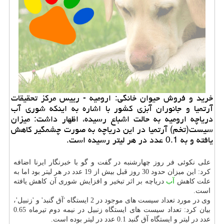
خرید و فروش حیوان خانگی: ارومیه - رییس مركز تحقیقات
آرتمیا و جانوران آبزی كشور با اشاره به اینكه شوری آب
دریاچه ارومیه به حالت اشباع رسیده، اظهار داشت: میزان
سیست(تخم) آرتمیا در این دریاچه به صورت چشمگیر كاهش
یافته و به 0.1 عدد در هر لیتر رسیده است.
علی نكوئی فر روز چهارشنبه در گفت و گو با خبرنگار ایرنا اضافه
كرد: این میزان حدود 30 روز قبل بیش از 19 عدد در هر لیتر بود اما به
علت كاهش
آب
دریاچه بر اثر تبخیر و افزایش شوری آن كاهش یافته
است.
وی در مورد تعداد سیست های موجود در 2 ایستگاه 'آق گنبد' و 'زنبیل'،
بیان كرد: تعداد سیست های ایستگاه زنبیل در نیمه دوم تیرماه 0.65
عدد در لیتر و ایستگاه آق گنبد 0.1 عدد در لیتر بوده است.