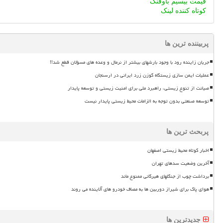
قیمت بیسیم باوفنگ
کوتاه کننده لینک
پربیننده ترین ها
جریان زاینده رود با وجود بارشهای بیشتر از نرمال و وعده های مسؤلان قطع شد!!
عملیات ایمن سازی زیستگاه گوزن زرد ایرانی در ارسنجان
صیانت از تنوع زیستی، راهبرد ملی برای امنیت زیستی و توسعه پایدار
توسعه صنعتی بدون توجه به الزامات محیط زیستی پایدار نیست
پربحث ترین ها
اخبار کوتاه محیط زیستی اصفهان
آخرین وضعیت سدهای تهران
برداشت چوب از جنگلهای هیرکانی ممنوع ماند
هوای پاک برای شیراز دوربین ها به مصاف خودرو های آلاینده می روند
جدیدترین ها