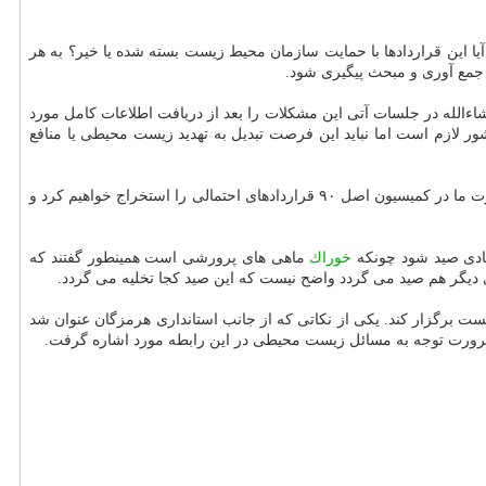
یا این قراردادها با حمایت سازمان محیط زیست بسته شده یا خیر؟ به هر
 جمع آوری و مبحث پیگیری شود.
ءالله در جلسات آتی این مشكلات را بعد از دریافت اطلاعات كامل مورد
ور لازم است اما نباید این فرصت تبدیل به تهدید زیست محیطی یا منافع
وی همینطور افزود: بعضی از حاضرین در جلسه همینطور گفتند كه احیانا مبحث را بعنوان شكایت در كمیسیون اصلا ۹۰ مطرح خواهیم كرد كه در این صورت ما در كمیسیون اصل ۹۰ قراردادهای احتمالی را استخراج خواهیم كرد و
صادی صید شود چونكه
خوراك
ماهی های پرورشی است همینطور گفتند كه
 دیگر هم صید می گردد واضح نیست كه این صید كجا تخلیه می گردد.
 برگزار كند. یكی از نكاتی كه از جانب استانداری هرمزگان عنوان شد
د ضرورت توجه به مسائل زیست محیطی در این رابطه مورد اشاره گرفت.