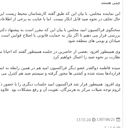
چینی هستند.
این نماینده مجلس، با بیان این كه طبق گفته كارشناسان محیط زیست این 
حال تخلف در نحوه صید قابل انكار نیست. اما با عنایت به برخی از اطلا
سخنگوی فراكسیون امید مجلس با بیان این كه مقرر است به پیشنهاد دكتر
بررسی قرار می دهیم تا اگر نیاز به حمایت قانونی یا اصلاح قوانین است
صیادان و بومی های منطقه شود.
نظارت بر نحوه صید را اعمال خواهیم كرد.
سیده فاطمه ذوالقدر عضو دیگر فراكسیون امید هم در همین رابطه به ایس
قراردادها بسته شده و كشتی ها مجوز گرفته و سیستم صید هم كنترل می گ
وی افزود: همینطور قرار شد فراكسیون امید جلسات دیگری را با حضور د
لزوم توجه شیلات مركز به هرمزگان، تقویت آن و رفع مشكلات بود. علاوه
1397/06/21
13:55:24