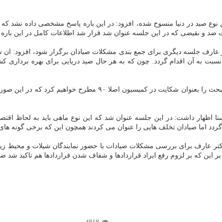
نوع صید در دنیا منسوخ شده، افزود: در این باره پاسخ مشخصی داده نشد كه آ
عات ضد و نقیضی كه در این جلسه عنوان شد قرار شد اطلاعات كامل در این باره
 عارف جلسه دیگری برای جمع بندی مشكلات صیادان برگزار شود، افزود: ان شا
 نسبت به آن اقدام گردد. چون كه به هر حال صید دریایی برای بهره برداری كش
نا اظهار داشت: در این جلسه عنوان شد كه این نوع ماهی باید به لحاظ اقت
ردد اما صیادان تخلف هایی را عنوان می كردند همچون این كه برخی گونه های
كتر عارف برای بررسی مشكلات صیادات با حضور نمایندگان شیلات و محیط زیست
 بر این كه بر لزوم رفع ایراد قراردادها و شفاف شدن قراردادها هم تاكید ش