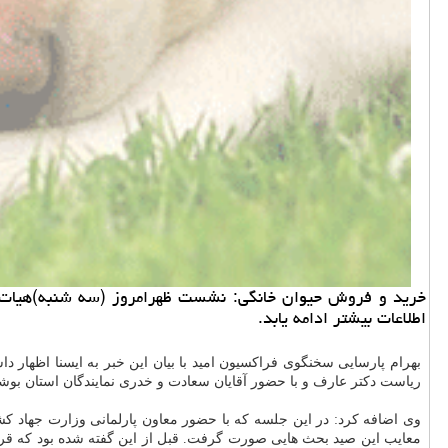
خرید و فروش حیوان خانگی: نشست ظهرامروز (سه شنبه)هیات ر
اطلاعات بیشتر ادامه یابد.
بهرام پارسایی سخنگوی فراكسیون امید با بیان این خبر به ایسنا اظهار دا
ریاست دكتر عارف و با حضور آقایان سعادت و خدری نمایندگان استان بوش
وی اضافه كرد: در این جلسه كه با حضور معاون پارلمانی وزارت جهاد كش
معایب این صید بحث هایی صورت گرفت. قبل از این گفته شده بود كه قرارد