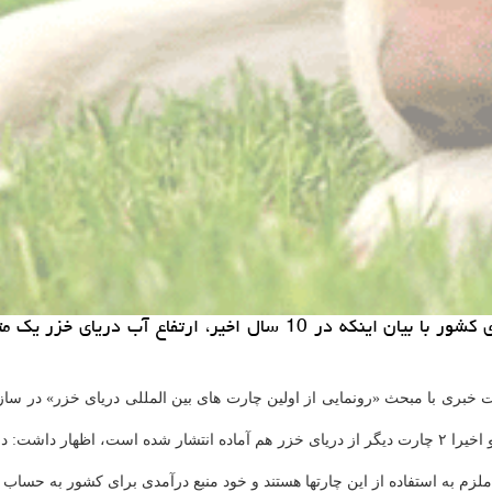
خبری با مبحث «رونمایی از اولین چارت های بین المللی دریای خزر» در ساز
وی با اشاره به اینكه تابحال 4۱ چارت(نقشه) از دریای خلیج فارس منتشر و اخیرا ۲ چارت دیگر از دریای خزر
 ملزم به استفاده از این چارتها هستند و خود منبع درآمدی برای كشور به حساب 