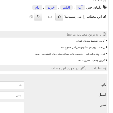
5
/
5.0
تگهای خبر:
آب
,
اقلیم
,
خرید
,
دام
این مطلب را می پسندید؟
(0)
(1)
تازه ترین مطالب مرتبط
آخرین وضعیت سدهای تهران
برداشت چوب از جنگلهای هیرکانی ممنوع ماند
هوای پاک برای شیراز دوربین ها به مصاف خودرو های آلاینده می روند
آخرین وضعیت مخازن سدها
نظرات بینندگان در مورد این مطلب
نام:
ایمیل:
نظر: