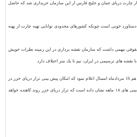
 ها از سال ۲۰۱۷ شروع شده است، اظهار داشت: تا آخر سال ۲۰۱۷ میلادی، 6۳ هزار و ۲۰5 بار چارت دریای عمان و خلیج فارس از این سازمان خریداری شد كه حاصل
وسط سازمان از نظر فنی هم دستاورد خوبی است چونكه كشورهای محدودی توانایی تهیه چارت از پهنه
مسال در قزاقستان به امضا رسید كه نكات فنی و حقوقی مهمی داشت كه سازمان نقشه برداری در این زمینه نظرات خویش
حیوان خانگی به نقل از ایرنا، «حمید علیزاده لاهیجانی» معاون پژوهش و فناوری پژوهشگاه ملی اقیانوس شناسی و علوم جوی هم 16 مردادماه امسال اعلام نمود كه امكان پیش بینی تراز دریای خزر در
به گفته وی، به جای پیش بینی های اقلیمی درباره تراز دریای خزر باید به منحنی های گذشته رجوع و آنها را محور عمل قرار دهیم اما با این وجود پیش بینی های ۱۸ ماهه نشان داده است كه تراز دریای خزر روند كاهنده خواهد