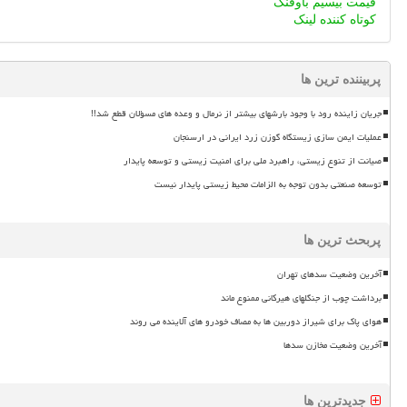
قیمت بیسیم باوفنگ
کوتاه کننده لینک
پربیننده ترین ها
جریان زاینده رود با وجود بارشهای بیشتر از نرمال و وعده های مسؤلان قطع شد!!
عملیات ایمن سازی زیستگاه گوزن زرد ایرانی در ارسنجان
صیانت از تنوع زیستی، راهبرد ملی برای امنیت زیستی و توسعه پایدار
توسعه صنعتی بدون توجه به الزامات محیط زیستی پایدار نیست
پربحث ترین ها
آخرین وضعیت سدهای تهران
برداشت چوب از جنگلهای هیرکانی ممنوع ماند
هوای پاک برای شیراز دوربین ها به مصاف خودرو های آلاینده می روند
آخرین وضعیت مخازن سدها
جدیدترین ها