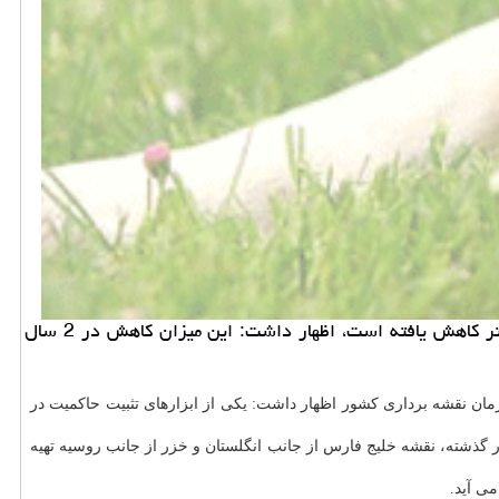
خرید و فروش حیوان خانگی: تهران- رییس سازمان نقشه برداری كشور با بیان اینكه در 10 سال اخیر، ارتفاع آب دریای خزر یك متر كاهش یافته است، اظهار داشت: این میزان كاهش در 2 سال
مان نقشه برداری كشور اظهار داشت: یكی از ابزارهای تثبیت حاكمیت در
 هم آماده انتشار شده است، اظهار داشت: در گذشته، نقشه خلیج فارس از جانب انگلستان و خزر از جانب روسیه تهیه
می آید.