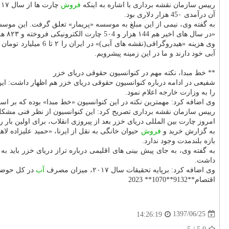
رییس سازمان نقشه برداری با اشاره به اینكه
فروش
آن درآمدی 45۰ هزار دلاری بود.
به گفته وی، نیمی از این مبلغ به موسسه «پریمار» تعلق گرفت. این موس
«در سال های اخیر هم ۱44 هزار و 5۰4 چارت الكترونیكی فروخته و ۸۲۳ هزار و ۷۲۹ دلار حاصل شد كه سهم ایران، 54۲ هزار دلار بود.»
وی هزینه «هیدروگرا
آبی خود دارند و ما در این زمینه پیشرویم.
** خط مبدا، نكته مهم در كنوانسیون حقوقی دریای خزر
را به وزارت خارجه اعلام نمود.
وی اضافه كرد: مهمترین نكته در این كنوانسیون «خط مبدا» بوده كه بر اساس منفی ۲۸ متر است؛ این خط برپایه نقشه های كشور روسیه تعیین شده كه با نقشه های ترسیمی در ایران، نیم
رییس سازمان نقشه برداری تصریح كرد: این كنوانسیون از نظر فنی مشكلی 
امروز چارت بین المللی دریای خزر بعد از پیروزی انقلاب، برای اولین بار ر
به گزارش خرید و
فروش
بازه بلندمدت وجود ندارد.
داشت.
وی اضافه كرد: برپایه تحقیقات سال ۲۰۱۷، میزان مصرف
آب
در كل حوضه خزر ۴۳ كیلومترمكعب 
اقتصام**9132**1070** 2023
1397/06/25
14:26:19