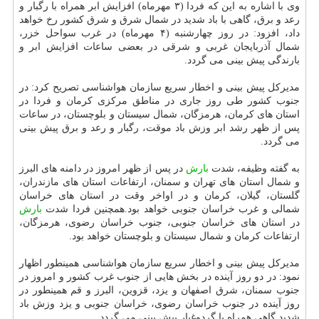
وی با اشاره به این كه فردا (۳ مهرماه) افزایش ابر همراه با رگبار و
رعد و برق، گاهی با باد شدید در شمال شرق و شرق كشور رخ خواهد
داد، افزود: در روز چهارشنبه (۴ مهرماه) در غرب سواحل خزر،
شمال آذربایجان غربی و شرقی در بعضی ساعات افزایش ابر و
بارندگی پیش بینی می گردد.
مدیركل پیش بینی و اخطار سریع سازمان هواشناسی تصریح كرد: در
جنوب كشور طی روز جاری در مناطق مركزی كرمان و فردا در
استان های كرمان، هرمزگان، شمال سیستان و بلوچستان، در ساعات
پس از ظهر رشد ابر وزش باد موقت، رگبار و رعد و برق پیش بینی
می گردد.
به گفته وظیفه، شدت
بارش
در پس از ظهر امروز در دامنه های البرز
و شمال استان های تهران و سمنان، ارتفاعات استان های مازندران،
گلستان، گیلان، كرمان و در اواخر وقت در استان های خراسان
شمالی و غرب خراسان جنوبی خواهد بود.همچنین فردا شدت
بارش
در استان های خراسان جنوبی، جنوب خراسان رضوی، هرمزگان،
ارتفاعات كرمان و شمال سیستان و بلوچستان خواهد بود.
مدیركل پیش بینی و اخطار سریع سازمان هواشناسی همینطور اظهار
نمود: در دو روز آینده در بخش هایی از جنوب غرب كشور و امروز در
جنوب سمنان، شرق اصفهان و یزد، قزوین، البرز و قم همینطور در
روز آینده در جنوب خراسان رضوی، خراسان جنوبی و یزد وزش باد
شدید گاهی همراه با گردوغبار پیش بینی می گردد.