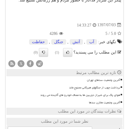
پیكر این سرباز فداكار با حضور مردم و هم رزمانش تشییع شد.
1397/07/03
14:33:27
4286
5
/
5.0
تگهای خبر:
آب
,
آتش
,
جنگل
,
حفاظت
این مطلب را می پسندید؟
(0)
(1)
X
تازه ترین مطالب مرتبط
آخرین وضعیت سدهای تهران
برداشت چوب از جنگلهای هیرکانی ممنوع ماند
هوای پاک برای شیراز دوربین ها به مصاف خودرو های آلاینده می روند
آخرین وضعیت مخازن سدها
نظرات بینندگان در مورد این مطلب
نظر شما در مورد این مطلب