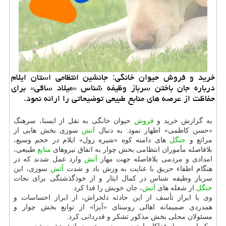
خرید و فروش حیوان خانگی: جانشین انتظامی استان ایلام
درباره جان باختن سرباز وظیفه شناس «میلاد ساقی» برای
حفاظت از عرصه های منابع طبیعی توضیحاتی را ارائه نمود.
به گزارش خرید و
فروش
حیوان خانگی به نقل از ایسنا، سرهنگ
«حسن كاظمی» اظهار نمود: به دنبال
آتش
سوزی بخش هایی از
مراتع و
جنگل
های دامنه كوه «شیره زول» ایلام در حجم وسیع،
بلافاصله مأموران انتظامی بخش چوار به اتفاق نیروهای
منابع
طبیعی،
امدادی و مردمی بلافاصله جهت مهار
آتش
وارد عمل شدند كه در
هنگام اطفاء حریق با عنایت به وزش باد و شدت
آتش
سوزی، این
سرباز وظیفه شناس در كمال ایثار و از خودگذشتگی برای نجات
جنگل
از شعله های
آتش
، جان خویش را فدا كرد.
وی با ابراز تأسف از این حادثه دلخراش، از ابراز احساسات و
همدردی صمیمانه اهالی روستای «آبزا» از توابع بخش چوار و
مسئولان محلی بخش مذكور تشكر و قدردانی كرد.