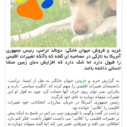
خرید و فروش حیوان خانگی: دونالد ترامپ، رئیس جمهوری
آمریكا به تازگی در مصاحبه ای گفته كه باآنكه تغییرات اقلیمی
را قبول دارد اما شك دارد كه افزایش دمای زمین منشا
انسانی داشته باشد.
به گزارش خرید و
فروش
حیوان خانگی به نقل از ایسنا، ترامپ،
دانشمندان تغییرات اقلیمی را متهم كرده كه "انگیزه سیاسی" دارند و
بنابراین نمی توان روی حرف آنها حساب كرد چون به قول او این
تغییرات می‎تواند دوباره به جای خود بازگردد.
رئیس جمهوری آمریكا در جریان مبارزات انتخاباتی خود تغییرات
اقلیمی را "قلابی" خوانده بود.
ترامپ در گفت وگویی با تلویزیون سی بی اس در پاسخ به اینكه پیش
تر تغییرات اقلیمی را "قلابی" می دانست اظهار داشت: فكر كنم دارد
اتفاقاتی می افتد و چیزهایی تغییر می كند اما البته می‎تواند دوباره به