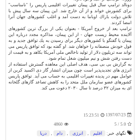
دونالد ترامپ سال قبل پیمان تغییرات اقلیمی پاریس را "نامناسب"
برای كشورش خواند و از آن خارج شد. این پیمان سه سال پیش با
تلاش دولت باراك اوباما به دست آمد و اغلب كشورهای جهان آنرا
امضا كردند.
ترامپ بعد از خروج آمریكا - بعنوان یكی از بزرگ ترین كشورهای
آلاینده محیط زیست جهان - از این پیمان، مذاكره مجدد درباره این
پیمان یا گفتگو با كشورهای دیگر برای رسیدن به یك توافق جدید و به
قول خودش منصفانه را خواهان شد. او گفته بود كه توافق پاریس می
تواند سه تریلیون دلار از تولید ناخالص ملی آمریكا بكاهد و به قیمت از
دست رفتن شش و نیم میلیون شغل تمام شود.
به گزارش بی بی سی، هدف اصلی این معاهده گسترش استفاده از
انرژی های تجدیدپذیر است چون میزان انتشار گاز دی اكسید كربن از
عوامل مهم در پدیده تغییرات اقلیمی به حساب می آید. توافق پاریس
كشورهای عضو سازمان ملل متحد را به كاهش تصاعد گازهای گلخانه
ای به میزان ۳۲ درصد تا سال ۲۰۳۰ دعوت می كند.
1397/07/23
15:23:51
4860
5
/
5.0
تگهای خبر:
اقلیم
,
انرژی
,
دام
,
دریا