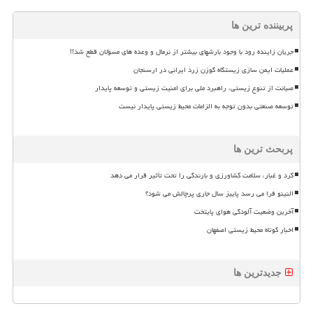
پربیننده ترین ها
جریان زاینده رود با وجود بارشهای بیشتر از نرمال و وعده های مسؤلان قطع شد!!
عملیات ایمن سازی زیستگاه گوزن زرد ایرانی در ارسنجان
صیانت از تنوع زیستی، راهبرد ملی برای امنیت زیستی و توسعه پایدار
توسعه صنعتی بدون توجه به الزامات محیط زیستی پایدار نیست
پربحث ترین ها
گرد و غبار، سلامت کشاورزی و بارندگی را تحت تأثیر قرار می دهد
النینو فرا می رسد پاییز سال جاری پرچالش می شود؟
آخرین وضعیت آلودگی هوای پایتخت
اخبار کوتاه محیط زیستی اصفهان
جدیدترین ها