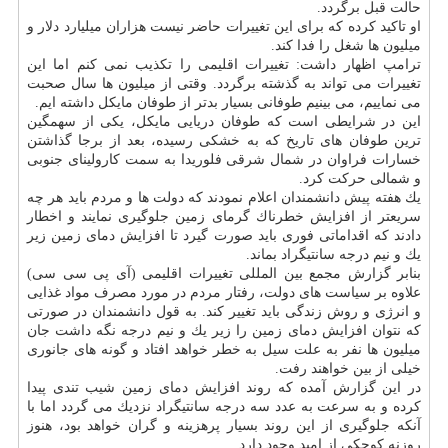
حالت قبل برگردد.
او تاكید كرده كه برای این تغییرات حاضر نیست هزاران میلیارد دلار و
میلیون ها شغل را فدا كند.
ترامپ اظهار داشت: تغییرات اقلیمی را تكذیب نمی كنم اما این
تغییرات می تواند به گذشته برگردد. وقتی از میلیون ها سال صحبت
می نماییم، می بینیم طوفانی بسیار بدتر از طوفان مایكل داشته ایم.
این در شرایطی است كه طوفان دریایی مایكل، یكی از سهمگین
ترین طوفان های تاریخ كه به خشكی رسیده، بعد از برجا گذاشتن
خسارات فراوان در شمال شرقی فلوریدا به سمت كارولینای جنوبی
و شمالی حركت كرد.
یك هفته پیش دانشمندان اعلام نمودند كه دولت ها و مردم باید هر چه
سریعتر از افزایش خطرناك گرمای زمین جلوگیری نمایند و اخطار
دادند كه اقداماتی فوری باید صورت گیرد تا افزایش دمای زمین زیر
یك و نیم درجه سانتیگراد بماند.
بنابر گزارش مجمع بین المللی تغییرات اقلیمی (آی پی سی سی)
علاوه بر سیاست های دولت، رفتار مردم در مورد مصرف مواد غذایی
و انرژی و روش زندگی باید تغییر كند. به قول دانشمندان در صورتی
كه نتوان افزایش دمای زمین را زیر یك و نیم درجه نگه داشت جان
میلیون ها نفر به علت سیل به خطر خواهد افتاد و گونه های جانوری
خیلی از بین خواهند رفت.
در این گزارش آمده كه روند افزایش دمای زمین شیب تندی پیدا
كرده و به سرعت به عدد سه درجه سانتیگراد نزدیك می گردد اما با
آنكه جلوگیری از این روند بسیار پرهزینه و گران خواهد بود، هنوز
روزنه كوچكی از امید وجود دارد.