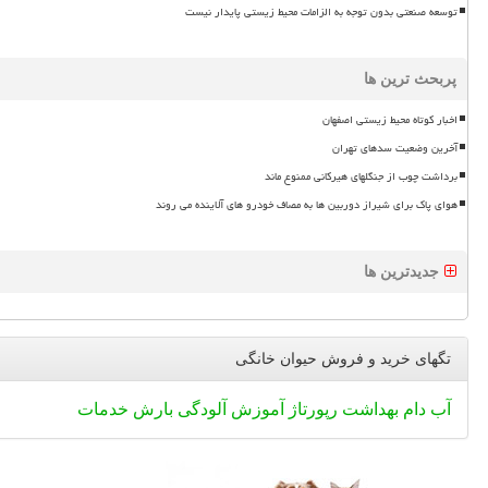
توسعه صنعتی بدون توجه به الزامات محیط زیستی پایدار نیست
پربحث ترین ها
اخبار کوتاه محیط زیستی اصفهان
آخرین وضعیت سدهای تهران
برداشت چوب از جنگلهای هیرکانی ممنوع ماند
هوای پاک برای شیراز دوربین ها به مصاف خودرو های آلاینده می روند
جدیدترین ها
تگهای خرید و فروش حیوان خانگی
آب
دام
بهداشت
رپورتاژ
آموزش
آلودگی
بارش
خدمات