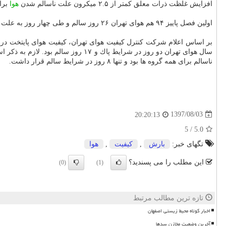
افزایش غلظت ذرات معلق كمتر از ۲.۵ میكرون علت ناسالم شدن
هوا
برا
اولین فصل پاییز ۹۴ هم هوای تهران ۲۶ روز سالم و طی چهار روز به علت افزایش غلظت ذرات معلق كمتر از ۲.۵ میكرون ناسالم برای گروه های حساس بود.
سال هوای تهران دو روز در شرایط پاك و ۱۷ روز سالم بود. لازم به ذكر است كه كیفیت هوای تهران در مهر ماه سال ۹۲ هم در شرایط بدتری قرار داشت و در این بازه زمانی
ناسالم برای همه گروه ها بود و تنها ۸ روز در شرایط سالم قرار داشت.
1397/08/03
20:20:13
5
/
5.0
تگهای خبر:
بارش
,
كیفیت
,
هوا
این مطلب را می پسندید؟
(0)
(1)
تازه ترین مطالب مرتبط
اخبار کوتاه محیط زیستی اصفهان
آخرین وضعیت مخازن سدها