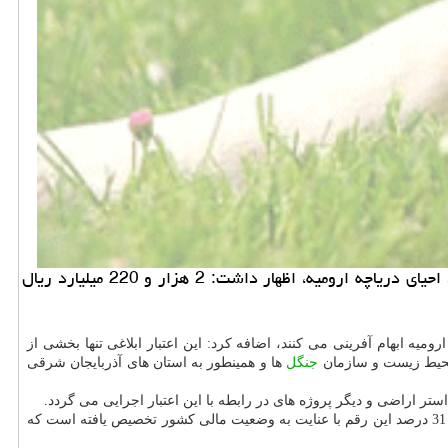
خرید و فروش حیوان خانگی: ارومیه- رییس سازمان مدیریت و برنامه ریزی آذربایجان غربی با اشاره به مصوبه جدید دولت در مورد احیای دریاچه ارومیه، اظهار داشت: 2 هزار و 220 میلیارد ریال
ومیه ابهام آفرینی می كنند، اضافه كرد: این اعتبار ابلاغی تنها بخشی از
 محیط زیست و سازمان
جنگل
ها و همینطور به استان های آذربایجان شرقی
ر اراضی و دیگر پروژه های در رابطه با این اعتبار اجرایی می گردد.
وی میزان كل اعتبار ابلاغی به پروژه های احیای دریاچه ارومیه در آذربایجان غربی از سال 1393 تا 1396 را 10 هزار و 552 میلیارد ریال اعلام نمود و افزود: 31 درصد این رقم با عنایت به وضعیت مالی كشور تخصیص یافته است كه