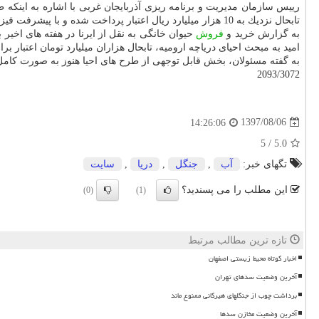
رییس سازمان مدیریت و برنامه ریزی آذربایجان غربی با اشاره به اینكه 
تابحال نزدیك به 10 هزار میلیارد ریال اعتبار پرداخت شده و با پیشرفت فیزیكی قابل قبولی در حال اجراست.
به گزارش خرید و
فروش
حیوان خانگی به نقل از ایرنا در هفته های اخیر 
امید به مبحث احیای دریاچه ارومیه، تابحال هزاران میلیارد تومان اعتبار 
به گفته مسئولان، بخش قابل توجهی از طرح های احیا هنوز به صورت كامل ب
2093/3072
1397/08/06
14:26:06
5
/
5.0
تگهای خبر:
آب
,
جنگل
,
دریا
,
سایت
این مطلب را می پسندید؟
(0)
(1)
تازه ترین مطالب مرتبط
اخبار کوتاه محیط زیستی اصفهان
آخرین وضعیت سدهای تهران
برداشت چوب از جنگلهای هیرکانی ممنوع ماند
آخرین وضعیت مخازن سدها