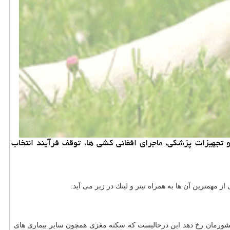
 مغزی، پیش بینی ایران پربارش در پاییز ۹۷، ممنوعیت صادرات دارو و تجهیزات پزشكی، ماجرای افغانی كشی ها، توقف فرآیند انتخاب
د بالغ كشور است و برآورد می گردد سالانه نزدیك به ۲۰۰ هزار مورد سكته مغزی در كشورمان رخ دهد این درحالیست كه سكته مغزی همچون سایر بیماری های