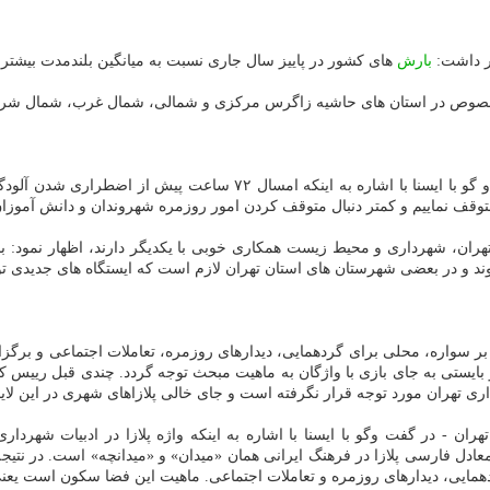
ار داشت:
بارش
های كشور در پاییز سال جاری نسبت به میانگین بلندمدت بیشتر
وص در استان های حاشیه زاگرس مركزی و شمالی، شمال غرب، شمال شرق و 
ه به اینكه امسال ۷۲ ساعت پیش از اضطراری شدن آلودگی
وقف نماییم و كمتر دنبال متوقف كردن امور روزمره شهروندان و دانش آموزان
هران، شهرداری و محیط زیست همكاری خوبی با یكدیگر دارند، اظهار نمود: ب
د و در بعضی شهرستان های استان تهران لازم است كه ایستگاه های جدیدی تولی
 بر سواره، محلی برای گردهمایی، دیدارهای روزمره، تعاملات اجتماعی و برگزا
 بایستی به جای بازی با واژگان به ماهیت مبحث توجه گردد. چندی قبل رییس 
داری تهران مورد توجه قرار نگرفته است و جای خالی پلازاهای شهری در این ل
- در گفت وگو با ایسنا با اشاره به اینكه واژه پلازا در ادبیات شهرداری
 كه معادل فارسی پلازا در فرهنگ ایرانی همان «میدان» و «میدانچه» است. در ن
ردهمایی، دیدارهای روزمره و تعاملات اجتماعی. ماهیت این فضا سكون است یع