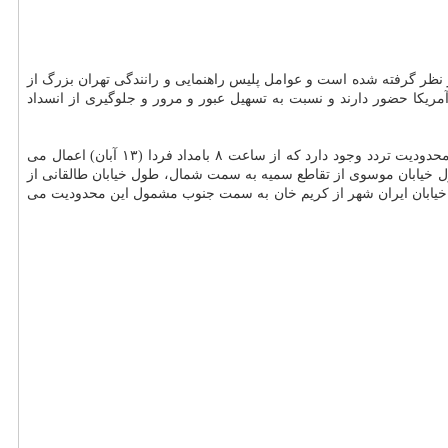
 این مراسم در نظر گرفته شده است و عوامل پلیس راهنمایی و رانندگی تهران بزرگ از
 آمریكا حضور دارند و نسبت به تسهیل عبور و مرور و جلوگیری از انسداد
پلیس راهور تهران محدودیت ها و ممنوعیت های ترافیكی ویژه راهپیمایی ۱۳ آبان روز دانش آموز را شرح داد. بر این اساس در اطراف لانه جاسوسی محدودیت تردد وجود دارد كه از ساعت ۸ بامداد فردا (۱۳ آبان) اعمال می
ول خیابان موسوی از تقاطع سمیه به سمت شمال، طول خیابان طالقانی از
 خیابان ایران شهر از كریم خان به سمت جنوب مشمول این محدودیت می