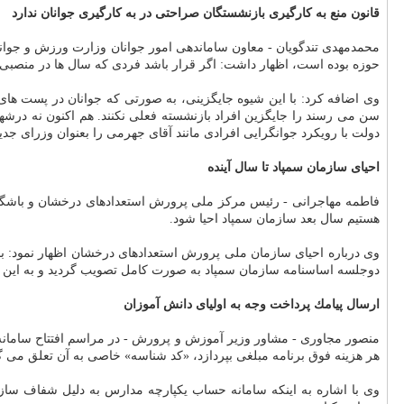
قانون منع به كارگیری بازنشستگان صراحتی در به كارگیری جوانان ندارد
محمدمهدی تندگویان - معاون ساماندهی امور جوانان وزارت ورزش و جوانان- 
حوزه بوده است، اظهار داشت: اگر قرار باشد فردی كه سال ها در منصبی د
وی اضافه كرد: با این شیوه جایگزینی، به صورتی كه جوانان در پست های اج
سن می رسند را جایگزین افراد بازنشسته فعلی نكنند. هم اكنون نه درشهرد
دولت با رویكرد جوانگرایی افرادی مانند آقای جهرمی را بعنوان وزرای جدی
احیای سازمان سمپاد تا سال آینده
فاطمه مهاجرانی - رئیس مركز ملی پرورش استعدادهای درخشان و باشگاه
هستیم سال بعد سازمان سمپاد احیا شود.
دوجلسه اساسنامه سازمان سمپاد به صورت كامل تصویب گردید و به این م
ارسال پیامك پرداخت وجه به اولیای دانش آموزان
هر هزینه فوق برنامه مبلغی بپردازد، «كد شناسه» خاصی به آن تعلق می گی
وی با اشاره به اینكه سامانه حساب یكپارچه مدارس به دلیل شفاف سا