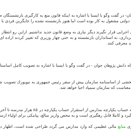
در گفت وگو با ایسنا با اشاره به اینكه قانون منع به كارگیری بازنشستگان صرا
ولتی مشغول به كار بوده است اما هنوز بازنشسته نشده را جایگزین فردی با «
رایی قرار نگیرند دیگر نیازی به وضع قانون جدید نداشتیم. ازاین رو انتظار 
اری، نه استانداران بازنشسته و نه حتی چهار وزیری كه تغییر كردند اراده ای 
د معرفی كنند.
 دانش پژوهان جوان - در گفت وگو با ایسنا با اشاره به تصویب كامل اسا
عناست كه سازمان سمپاد احیا خواهد شد.
منصور مجاوری - مشاور وزیر آموزش و پرورش - د
رد و كاملا قابل رهگیری است و به محض واریز مبالغ، پیامكی برای اولیاء ارس
زی
منابع
مالی عظیمی كه وارد مدارس می گردد طراحی شده است، اظهار داش