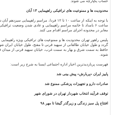
حساب یكپارچه می شوند.
محدودیت ها و ممنوعیت های ترافیكی راهپیمایی ۱۳ آبان
با توجه به اینكه از ساعت ۱۰ تا ۱۲ فردا، مر
ساعت ۶ بامداد تا خاتمه مراسم راهپیمایی و عادی شدن وضعیت ترا
معابر در محدوده اجرای مراسم اقدام می كنند.
گردد و طول خیابان طالقانی از سپهبد قرنی تا مفتح، طول خیابان ایران
حافظ به سمت شرق و بهار به سمت غرب، خیابان سپهبد قرنی از میدان ف
شوند.
فهرست پربازدیدترین اخبار اداره اجتماعی ایسنا به شرح زیر است:
پاییز ایران «پربارش» پیش بینی شد
صادرات دارو و تجهیزات پزشكی ممنوع شد
توقف فرآیند انتخاب شهردار تهران در شورای شهر
افتتاح پل سبز زندگی و زیرگذر گیشا تا مهر ۹۸