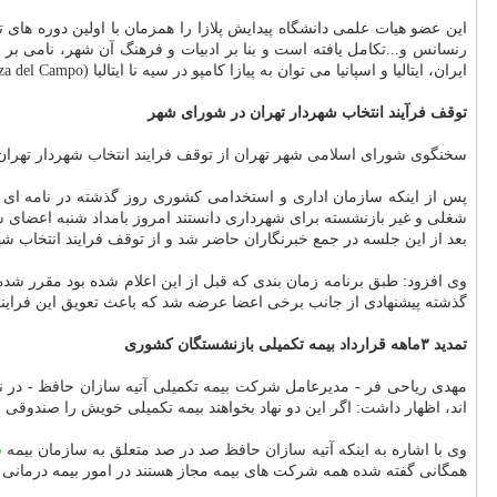
این عضو هیات علمی دانشگاه پیدایش پلازا را همزمان با اولین دوره ه
رنسانس و...تكامل یافته است و بنا بر ادبیات و فرهنگ آن شهر، نامی بر ر
ایران، ایتالیا و اسپانیا می توان به پیازا كامپو در سیه نا ایتالیا (Piazza del Campo )، پلازا مایور در مادرید اسپانیا(Plaza Mayor) و میدان نقش جهان در ایران اشاره نمود.
توقف فرآیند انتخاب شهردار تهران در شورای شهر
سخنگوی شورای اسلامی شهر تهران از توقف فرایند انتخاب شهردار تهران 
بعد از این جلسه در جمع خبرنگاران حاضر شد و از توقف فرایند انتخاب شهر
وی افزود: طبق برنامه زمان بندی كه قبل از این اعلام شده بود مقرر شده
گذشته پیشنهادی از جانب برخی اعضا عرضه شد كه باعث تعویق این فراین
تمدید ۳ماهه قرارداد بیمه تكمیلی بازنشستگان كشوری
مهدی ریاحی فر - مدیرعامل شركت بیمه تكمیلی آتیه سازان حافظ - در 
اند، اظهار داشت: اگر این دو نهاد بخواهند بیمه تكمیلی خویش را صندوقی اد
وی با اشاره به اینكه آتیه سازان حافظ صد در صد متعلق به سازمان بیمه
س
همگانی گفته شده همه شركت های بیمه مجاز هستند در امور بیمه درمان