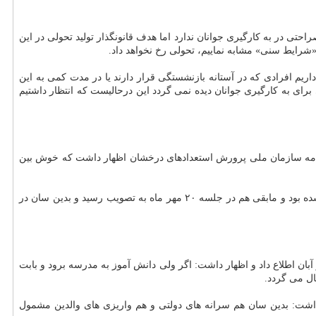
حتی در به كارگیری جوانان ندارد اما هدف قانونگذار تولید تحولی در این
شرایط سنی» مشابه نماییم، تحولی رخ نخواهد داد.
داریم افرادی كه در آستانه بازنشستگی قرار دارند یا در مدت كمی به این
برای به كارگیری جوانان دیده نمی گردد این درحالیست كه انتظار داشتیم
سنامه سازمان ملی پرورش استعدادهای درخشان اظهار داشت كه خوش بین
وی درباره احیای سازمان ملی پرورش استعدادهای درخشان اظهار نمود: بخشی از اساسنامه سازمان پیش از سفر رئیس جمهوری به نیویورك تصویب شده بود و مابقی هم در جلسه ۲۰ مهر ماه به تصویب رسید و بدین سان در
ر مراسم افتتاح سامانه حساب یكپارچه مدارس از استقرار حساب یكپارچه در ۸۵ هزار مدرسه تا آخر آبان اطلاع داد و اظهار داشت: اگر ولی دانش آموز به مدرسه برود و بابت
ال می گردد.
ت: بدین سان هم سرانه های دولتی و هم واریزی های والدین مشمول