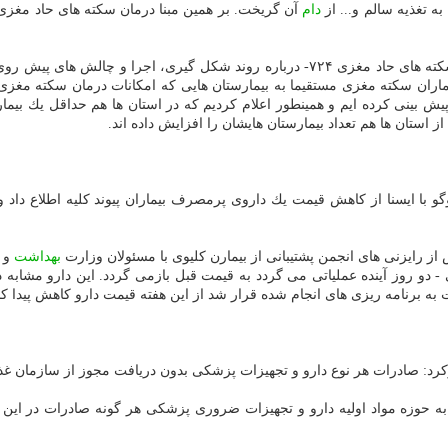
ه تغذیه سالم و... از
دام
مسعود مهرپور- فوق تخصص عروق مغزی و دبیر برنامه كشوری درمان سكته های حاد مغزی ۷۲۴- 
ران سكته مغزی مستقیما به بیمارستان هایی كه امكانات درمان سكته مغزی را
استان ها هم تعداد بیمارستان هایشان را افزایش داده اند.
وگو با ایسنا از كاهش قیمت یك داروی پرمصرف بیماران پیوند كلیه اطلاع دا
از رایزنی های انجمن پشتیبانی از بیمارن كلیوی با مسئولان وزارت
بهداشت
و 
 - دو روز آینده عملیاتی می گردد به قیمت قبل بازمی گردد. این دارو مشابه 
ركرد: صادرات هر نوع دارو و تجهیزات پزشكی بدون دریافت مجوز از سازمان غذا 
ه حوزه مواد اولیه دارو و تجهیزات ضروری پزشكی هر گونه صادرات در این ح