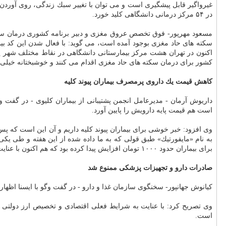
غیرواگیر قابل پیشگیری است و می توان با تغییر سبك زندگی، روی آوردن ب
در ۵۴ مركز درمانی دانشگاهی كلید خورد.
سكته های حاد مغزی بوجود آمده است، می گوید: با فعال شدن این كد بیما
كشور برای درمان سكته های حاد مغزی اقدام می كنند و خوشبختانه خیلی از 
كاهش قیمت یك داروی پرمصرف بیماران پیوند كلیه
داریوش آرمان - مدیرعامل انجمن پشتیبانی از بیماران كلیوی - در گفت 
است هم قیمت پایه دارویش را پایین آورد.
وی افزود: خبر خوشی برای بیماران پیوند كلیه داریم و آن این است كه پس 
به نام «مایفورتیك» طبق قولی كه به ما داده شده از این هفته و طی یكی
برای بیماران حدود ۱۰۰۰ تومان افزایش پیدا كرده بود كه هم اكنون با عنایت به برنامه ریزی های انجام شده قرار شد از این هفته قیمت دارو كاهش پیدا كند.
صادرات دارو و تجهیزات پزشكی ممنوع شد
كیانوش جهانپور- سخنگوی سازمان غذا و دارو - در گفت وگو با ایسنا اظها
وی تصریح كرد: با عنایت به شرایط فعلی اقتصادی و تخصیص ارز دولتی ب
است.