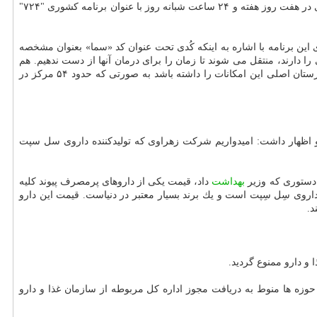
آن گریخت. بر همین مبنا درمان سكته های حاد مغزی در هفت روز هفته و ۲۴ ساعت شبانه روز با عنوان برنامه كشوری "۷۲۴"
درباره روند شكل گیری، اجرا و چالش های پیش روی این برنامه با اشاره به اینكه كُدی تحت عنوان كد «سما» بعنوان مشخصه
 دارند، منتقل می شوند تا زمان را برای درمان آنها از دست ندهیم. هم
اكنون در تهران هشت مركز بیمارستانی دانشگاهی در نقاط مختلف شهر پیش بینی كرده ایم و همینطور اعلام كردیم كه در استان ها هم حداقل یك بیمارستان اصلی این امكانات را داشته باشد به صورتی كه حدود ۵۴ مركز در
د و اظهار داشت: امیدواریم شركت زهراوی كه تولیدكننده داروی سل سپت
دستوری كه وزیر
بهداشت
داد، قیمت یكی از داروهای پرمصرف پیوند كلیه
داروی سِل سِپت است و یك برند بسیار معتبر در دنیاست. قیمت این دارو
و دارو ممنوع گردید.
وزه ها منوط به دریافت مجوز اداره كل مربوطه از سازمان غذا و دارو