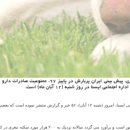
خرید و فروش حیوان خانگی: نسخه ای شفابخش برای سكته
عی ایسنا در روز شنبه (۱۲ آبان ماه) است.
رش منتشر نموده است كه بعضی از مهمترین آن ها به همراه تیتر و لینك در زیر می آید:
سكته مغزی دومین علت مرگ و نخستین عامل ناتوان كننده افرا