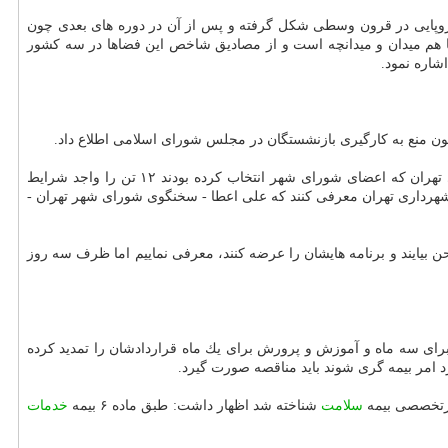
 اروپایی در قرون وسطی شكل گرفته و پس از آن در دوره های بعدی چون
یات ما هم میدان و میدانچه است و از مصادیق شاخص این فضاها در سه كشور
ون منع به كارگیری بازنشستگان در مجلس شورای اسلامی اطلاع داد.
پس از اینكه سازمان اداری و استخدامی كشوری روز گذشته در نامه ای خطاب به محسن هاشمی رییس شورای شهر تهران از ۲۸ كاندیدای شهرداری تهران كه اعضای شورای شهر انتخاب كرده بودند ۱۲ تن را واجد شرایط
داد شنبه اعضای شورا در جلسه هم اندیشی مقرر است از این ۱۲ نفر ۵ نفر را بعنوان كاندیدای شهرداری تهران معرفی كنند كه علی اعطا - سخنگوی شورای شهر تهران -
ن بیایند و برنامه هایشان را عرضه كنند، معرفی نماییم اما ظرف سه روز
ای سه ماه و آموزش و پرورش برای یك ماه قراردادشان را تمدید كرده
ارد امر بیمه گری شوند باید مناقصه صورت گیرد.
سلامت
شناخته شد اظهار داشت: طبق ماده ۶ بیمه
خدمات