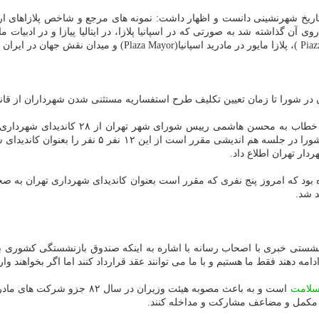
ای تاریخ شهرنشینی دانست و اظهار داشت: نمونه های مرجع و شاخص پلازاهای
وی آن گذاشته شد به صورتی كه در اسپانیا پلازا، در ایتالیا پیازا و در ادب
در شورا تا زمان تعیین تكلیف طرح استفساریه مستثنی شدن شهرداران از قان
شغلی و غیر بازنشسته برای شهرداری دانستند امروز بام
دار تهران اطلاع داد.
 بود كه امروز پنج نفری كه مقرر است بعنوان كاندیدای شهرداری تهران به صح
د شد.
نشستی خبری با اصحاب رسانه با اشاره به اینكه صندوق بازنشستگی كشوری بر
امه دهند فقط ما هستیم و با ما می توانند عقد قرارداد كنند اما اگر بخواهند و
لامت
است و به باعث مصوبه هیئت وزیران در سال ۸۲ جزو شركت های مادرتخصصی بیمه
ی مكمل و مضاعف مشاركت و مداخله كنند.