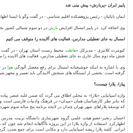
پاییز ایران «پربارش» پیش بینی شد
ایمان بابائیان - رئیس پژوهشكده اقلیم شناسی - در گفت وگو با ایسنا اظه
وی اضافه كرد: در پاییز امسال افزایش
بارش
در دو سوم شمالی كشور بخص
امسال به جای تعطیلی مدارس، فعالیت های آلاینده را متوقف می كنیم
كیومرث كلانتری - مدیركل
حفاظت
محیط زیست استان تهران - در گفت و گو با ایسنا با اشار
شش ماه دوم سال جاری به جای تعطیلی مدارس، فعالیت های آلاینده را مت
وی با اشاره به اینكه خوشبختانه امسال برای رفع معضل آلودگی
هوا
در ت
گرفته است. بخشی از ایستگاه های سنجش آلایندگی باید تعمیر و مجهز شون
پیازا، پلازا چیست؟
واژه اسپانیایی «پلازا» به محلی اطلاق می گردد كه ضمن غلبه عنصر پیاده
كه بنابر نظر كارشناسان همان «میدان» در فرهنگ وادبیات فارسی است و
كه توسعه پلازاهای شهر تهران چندان در لایحه برنامه پنج ساله سوم شهر
احسان رنجبر-عضو هیئت علمی گروه شهرسازی دانشگاه تربیت مدرس تهران 
اظهاركرد: استفاده از واژه پلازا در این پروژه ناآگاهانه انجام شد چون
ایرانی. كلمه پلازا ریشه اسپانیایی دارد و مكانی است برای جمع شدن، گ