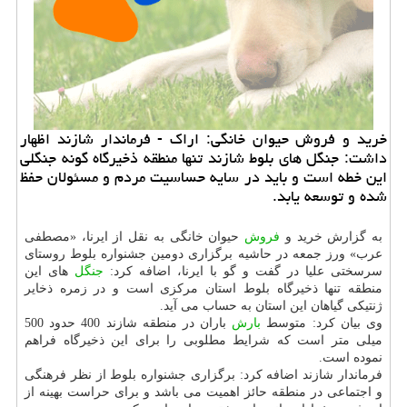
خرید و فروش حیوان خانگی: اراك - فرماندار شازند اظهار
داشت: جنگل های بلوط شازند تنها منطقه ذخیرگاه گونه جنگلی
این خطه است و باید در سایه حساسیت مردم و مسئولان حفظ
شده و توسعه یابد.
به گزارش خرید و
فروش
حیوان خانگی به نقل از ایرنا، «مصطفی
عرب» ورز جمعه در حاشیه برگزاری دومین جشنواره بلوط روستای
سرسختی علیا در گفت و گو با ایرنا، اضافه كرد:
جنگل
های این
منطقه تنها ذخیرگاه بلوط استان مركزی است و در زمره ذخایر
ژنتیكی گیاهان این استان به حساب می آید.
وی بیان كرد: متوسط
بارش
باران در منطقه شازند 400 حدود 500
میلی متر است كه شرایط مطلوبی را برای این ذخیرگاه فراهم
نموده است.
فرماندار شازند اضافه كرد: برگزاری جشنواره بلوط از نظر فرهنگی
و اجتماعی در منطقه حائز اهمیت می باشد و برای حراست بهینه از