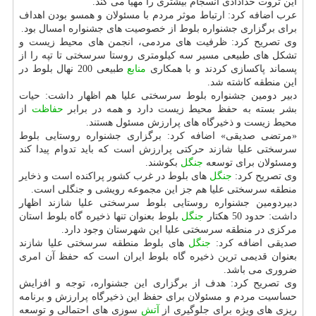
این ثروت خدادادی انسجام بیشتری را مهیا می كند.
عرب اضافه كرد: ارتباط موثر مردم با مسئولان و همسو بودن اهداف
برای برگزاری جشنواره بلوط از خصوصیت های جشنواره امسال بود.
وی تصریح كرد: ظرفیت های مردمی، انجمن های محیط زیست و
تشكل های طبیعی مسیر سه كیلومتری روستا سرسختی تا تپه را از
پسماند پاكسازی كردند و با همكاری
منابع
طبیعی 200 نهال بلوط در
این منطقه كاشته شد.
دبیر دومین جشنواره بلوط سرسختی علیا هم اظهار داشت: حیات
بشر بسته به حفظ محیط زیست دارد و همه در برابر
حفاظت
از
محیط زیست و ذخیرگاه های پرارزش مسئول هستند.
«مرتضی صدیقی» اضافه كرد: برگزاری جشنواره روستایی بلوط
سرسختی علیا شازند حركتی پرارزش است كه باید تدوام پیدا كند
ومسئولان برای توسعه
جنگل
بكوشند.
وی تصریح كرد:
جنگل
های بلوط در غرب كشور پراكنده است و ذخایر
منطقه سرسختی علیا هم جز این مجموعه رویشی و جنگلی است.
دبیردومین جشنواره روستایی بلوط سرسختی علیا شازند اظهار
داشت: حدود 50 هكتار
جنگل
بلوط بعنوان تنها ذخیره گاه بلوط استان
مركزی در منطقه سرسختی علیا این شهرستان وجود دارد.
صدیقی اضافه كرد:
جنگل
های بلوط منطقه سرسختی علیا شازند
بعنوان قدیمی ترین ذخیره گاه بلوط ایران است كه حفظ آن امری
ضروری می باشد.
وی تصریح كرد: هدف از برگزاری این جشنواره، توجه و افزایش
حساسیت مردم و مسئولان برای حفظ این ذخیرگاه پرارزش و برنامه
ریزی های ویژه برای جلوگیری از
آتش
سوزی های احتمالی و توسعه