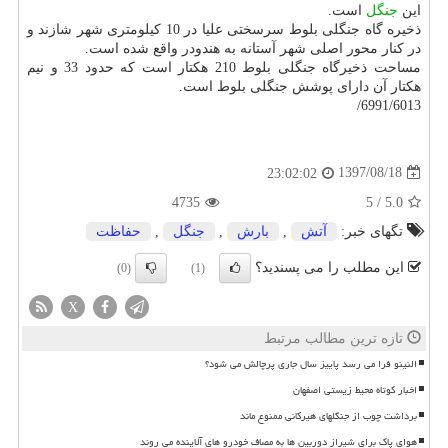
این
جنگل
است.
ذخیره گاه جنگلی بلوط سرسختی علیا در 10 كیلومتری شهر شازند و
در كنار محور اصلی شهر آستانه به هندودر واقع شده است.
مساحت ذخیرگاه جنگلی بلوط 210 هكتار است كه حدود 33 و نیم
هكتار آن دارای پوشش جنگلی بلوط است.
6991/6013/
1397/08/18
23:02:02
4735
5
/
5.0
تگهای خبر:
آتش
,
بارش
,
جنگل
,
حفاظت
این مطلب را می پسندید؟
(0)
(1)
X
تازه ترین مطالب مرتبط
النینو فرا می رسد پاییز سال جاری پرچالش می شود؟
اخبار کوتاه محیط زیستی اصفهان
برداشت چوب از جنگلهای هیرکانی ممنوع ماند
هوای پاک برای شیراز دوربین ها به مصاف خودرو های آلاینده می روند