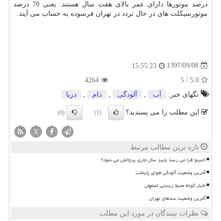
درصد موتورها دارای عمر بالای هفت سال هستند. یعنی 70 درصد
موتورسیكلت های در حال تردد در تهران فرسوده به حساب می آیند.
1397/09/08
15:55:23
4264
5
/
5.0
تگهای خبر:
آب
,
آلودگی
,
دام
,
دریا
این مطلب را می پسندید؟
(0)
(1)
X
تازه ترین مطالب مرتبط
النینو فرا می رسد پاییز سال جاری پرچالش می شود؟
آخرین وضعیت آلودگی هوای پایتخت
اخبار کوتاه محیط زیستی اصفهان
آخرین وضعیت سدهای تهران
نظرات بینندگان در مورد این مطلب