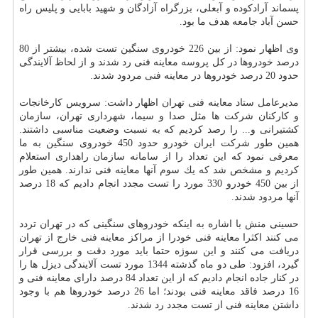
پسماند آرادكوده و آبعلی، بزرگراه آزادگان و شهید بابایی و پلیس راه
حسن آباد جامعه هدف ما بود.
وی اظهار نمود: از بین 226 خودروی سنگین تست شده، بیشتر از 80
درصد خودروها در كل پروسه معاینه فنی رد شدند و از لحاظ آلایندگی
حدود 20 درصد خودروها در معاینه فنی مردود شدند.
مدیرعامل ستاد معاینه فنی تهران اظهار داشت: سرویس كارخانجات
و كاركنان شركت ها مثل صدا و سیما، شهرداری تهران، سازمان
كشتیرانی و... را رصد كردیم كه به نسبت وضعیت مناسبی داشتند.
همین طور شركت ایران خودرو حدود 450 خودروی سنگین به ما
معرفی نمود كه این تعداد را از سامانه سازمان راهداری استعلام
كردیم و مشخص شد كه یك سوم آنها معاینه فنی ندارند. همین طور
از بین 450 خودرو 330 مورد را تست مجدد انجام دادیم كه 18 درصد
آنها مردود شدند.
حسینی منش با اشاره به اینكه خودروهای سنگینی كه در تهران تردد
می كنند اكثرا معاینه فنی خودرا از مراكز معاینه فنی خارج از تهران
دریافت می كنند و این سوژه حتما باید مورد دقت و بررسی قرار
گیرد، افزود: طی دو ماه گذشته 1344 مورد تست آلایندگی دیزل ها را
در كنار جاده انجام دادیم كه از این تعداد 84 درصد دارای معاینه فنی و
16 درصد فاقد معاینه فنی بودند؛ اما 26 درصد خودروها هم با وجود
داشتن معاینه فنی از تست مجدد رد شدند.