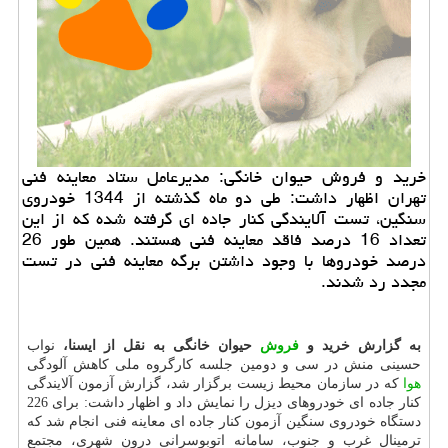
خرید و فروش حیوان خانگی: مدیرعامل ستاد معاینه فنی
تهران اظهار داشت: طی دو ماه گذشته از 1344 خودروی
سنگین، تست آلایندگی كنار جاده ای گرفته شده كه از این
تعداد 16 درصد فاقد معاینه فنی هستند. همین طور 26
درصد خودروها با وجود داشتن برگه معاینه فنی در تست
مجدد رد شدند.
به گزارش خرید و
فروش
حیوان خانگی به نقل از ایسنا،
نواب
حسینی منش در سی و دومین جلسه كارگروه ملی كاهش آلودگی
هوا
كه در سازمان محیط زیست برگزار شد، گزارش آزمون آلایندگی
كنار جاده ای خودروهای دیزل را نمایش داد و اظهار داشت: برای 226
دستگاه خودروی سنگین آزمون كنار جاده ای معاینه فنی انجام شد كه
ترمینال غرب و جنوب، سامانه اتوبوسرانی درون شهری، مجتمع