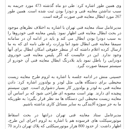
وی همین طور اشاره كرد: طی دو ماه گذشته 473 مورد جریمه به
سبب نداشتن معاینه فنی و دودزا بودن ثبت شده است. همین طور
267 مورد ابطال معاینه فنی صورت گرفته است.
مدیرعامل ستاد معاینه فنی تهران با اشاره به اختلاف نظرهای موجود
در بحث ابطال معاینه فنی اظهار نمود: پلیس معاینه فنی خودروها را
به سبب دودزا بودن ابطال می كند و باید در ادامه آن در سامانه
سیمفا معاینه فنی ابطال شود اما وزارت راه طی نامه ای كه به ما
ارسال كرده اعلام داشته كه از منظر حقوقی امكان ابطال برای آنها
وجود ندارد. این در حالیست كه اگر پلیس معاینه فنی خودروی
دودزایی را باطل نمود باید بلادرنگ ابطال معاینه فنی آن خودرو از
سیستم سیمفا صورت گیرد.
حسینی منش در ادامه جلسه با اشاره به لزوم طرح معاینه زیست
محیطی برای دستگاه هایی مثل لودر و بولدوزر اشاره كرد: دادن
معاینه فنی به لودر و بولدوزر كار بسیار دشواری است. چون سیستم
پیچیده ای دارند. بهتر است مصوبه ای طراحی شود كه بر اساس آن
معاینه زیست محیطی این دستگاه ها مد نظر قرار بگیرد؛ به طوریكه
ما به جز سوژه آلایندگی به سایر مسائل كاری نداشته باشیم.
مدیرعامل ستاد معاینه فنی تهران درانتها در بحث اسقاط
موتورسیكلت های فرسوده هم با اشاره به لزوم اجرای این طرح،
اظهار داشت: از حدود 800 هزار موتورسیكلتی كه پلاك تهران دارند 70