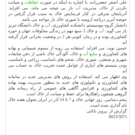
علی اصغر جعفرزاده، با اشاره به اینكه در صورت
حفاظت
و صیانت
نكردن از خاك، مدیریت
آب
باز بی نتیجه می ماند، می افزاید:
آذربایجان شرقی در كنار فرسایش خاك به سبب قرار گرفتن در
حوضه آبریز دریاچه ارومیه با شوری خاك باز مواجه می باشد.
دانشیار گروه بیوسیستم دانشكده كشاورزی،
آب
و خاك دانشگاه تبریز
باز می گوید:
آب
و خاك 2 منبع مهم در زندگی مخلوقات جهان و حوزه
كشاورزی بوده و در زمان كنونی هر 2 در وضعیت بحرانی قرار گرفته
اند.
حسین نوید، می افزاید: استفاده بی رویه از سموم شیمیایی و نهاده
های كشاورزی و
منابع
آب
و خاك، آلودگی خاك ناشی از دفن ضایعات
شهری و صنعتی، شوری خاك، شخم های نامناسب زراعی و نامناسب
بودن سیستم های آبیاری از عوامل عمده تخریب خاك به حساب می
آید.
وی اظهار می كند: استفاده از روش های مدیریتی جدید در سامانه
های كشاورزی و تكنولوژی های جدید به منظور مدیریت بهینه نهاده
های كشاورزی و افزایش آگاهی های عمومی از راه رسانه های
گروهی همچون راهكارها برای حفظ و صیانت از خاك است.
پنجم دسامبر، روز جهانی خاك و 7 تا 14 آذر در ایران بعنوان هفته خاك
نام گذاری شده است.
گزارش از: پرویز بابائی
8023/3071