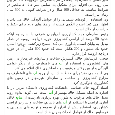
می رود، می افزاید: برای تشكیل یك سانتی متر خاك حاصلخیز در
شرایط مناسب به حداقل 100 سال و در شرایط كنونی به 500 سال
زمان نیاز است.
وی استفاده از كودهای شیمیایی را از عوامل آلودگی خاك می داند و
اظهار می كند: اصلاح الگوی كشت از راهكارهای لازم برای حفظ و
حراست از خاك است.
رئیس سازمان جهاد كشاورزی آذربایجان شرقی با اشاره به اینكه
حدود 50 درصد از اراضی كشاورزی حوزه دریاچه ارومیه در خطر
تبدیل به بیابان است، یادآوری می كند: سطح زیركشت موجود استان
حدود یك میلیون و 200 هكتار است كه حدود 600 هكتار آن در حوزه
دریاچه ارومیه قرار دارد.
فتحی، فرسایش خاك، گسترش ساخت و سازهای غیرمجاز در زمین
های كشاورزی و استفاده از
آب
های نامتعارف را از دیگر عوامل
آلودگی و از بین رفتن مرغوبیت و حاصلخیزی خاك اعلام می كند.
وی ادامه می دهد: برای حفظ خاك باید از ورود
آب
های نامتعارف به
مزارع كشاورزی و ساخت و سازهای غیرمجاز در زمین های
كشاورزی جلوگیری كرد.
استاد گروه خاك شناسی دانشكده كشاورزی دانشگاه تبریز باز با
اشاره به اینكه مشكل خاك مهمتر از
آب
است، می گوید: تداوم روند
تبدیل خاك های مرغوب به شور، بهره برداری نادرست از
منابع
خاك،
آبیاری اراضی با استفاده از
آب
های ناسالم، ساخت و ساز در اراضی
كشاورزی، استفاده بیش از اندازه از سموم و نهاده های شیمیایی و
فرسایش خاك از عوامل احداث بحران خاك است.