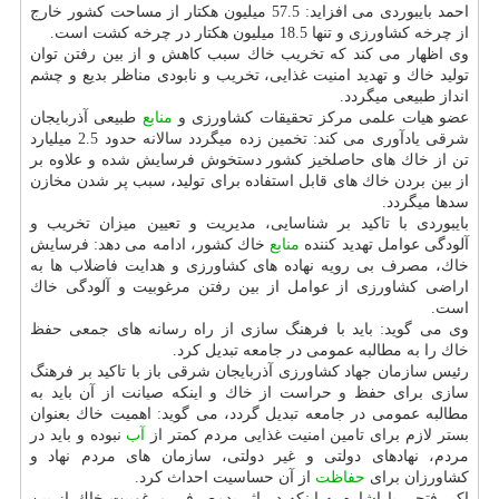
احمد بایبوردی می افزاید: 57.5 میلیون هكتار از مساحت كشور خارج
از چرخه كشاورزی و تنها 18.5 میلیون هكتار در چرخه كشت است.
وی اظهار می كند كه تخریب خاك سبب كاهش و از بین رفتن توان
تولید خاك و تهدید امنیت غذایی، تخریب و نابودی مناظر بدیع و چشم
انداز طبیعی میگردد.
عضو هیات علمی مركز تحقیقات كشاورزی و
منابع
طبیعی آذربایجان
شرقی یادآوری می كند: تخمین زده میگردد سالانه حدود 2.5 میلیارد
تن از خاك های حاصلخیز كشور دستخوش فرسایش شده و علاوه بر
از بین بردن خاك های قابل استفاده برای تولید، سبب پر شدن مخازن
سدها میگردد.
بایبوردی با تاكید بر شناسایی، مدیریت و تعیین میزان تخریب و
آلودگی عوامل تهدید كننده
منابع
خاك كشور، ادامه می دهد: فرسایش
خاك، مصرف بی رویه نهاده های كشاورزی و هدایت فاضلاب ها به
اراضی كشاورزی از عوامل از بین رفتن مرغوبیت و آلودگی خاك
است.
وی می گوید: باید با فرهنگ سازی از راه رسانه های جمعی حفظ
خاك را به مطالبه عمومی در جامعه تبدیل كرد.
رئیس سازمان جهاد كشاورزی آذربایجان شرقی باز با تاكید بر فرهنگ
سازی برای حفظ و حراست از خاك و اینكه صیانت از آن باید به
مطالبه عمومی در جامعه تبدیل گردد، می گوید: اهمیت خاك بعنوان
بستر لازم برای تامین امنیت غذایی مردم كمتر از
آب
نبوده و باید در
مردم، نهادهای دولتی و غیر دولتی، سازمان های مردم نهاد و
كشاورزان برای
حفاظت
از آن حساسیت احداث كرد.
اكبر فتحی با اشاره به اینكه در اثر بدمصرفی مرغوبیت خاك از بین