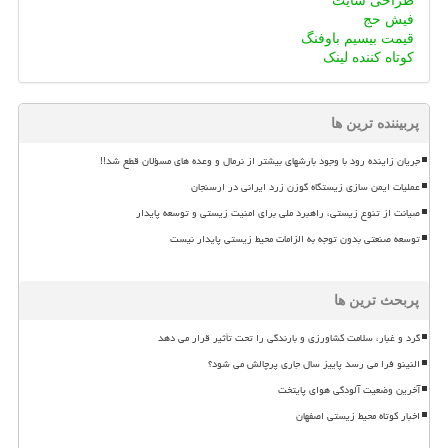
طراحی سایت
فیش حج
قیمت بیسیم باوفنگ
کوتاه کننده لینک
پربیننده ترین ها
جریان زاینده رود با وجود بارشهای بیشتر از نرمال و وعده های مسؤلان قطع شد!!
عملیات ایمن سازی زیستگاه گوزن زرد ایرانی در ارسنجان
صیانت از تنوع زیستی، راهبرد ملی برای امنیت زیستی و توسعه پایدار
توسعه صنعتی بدون توجه به الزامات محیط زیستی پایدار نیست
پربحث ترین ها
گرد و غبار، سلامت کشاورزی و بارندگی را تحت تأثیر قرار می دهد
النینو فرا می رسد پاییز سال جاری پرچالش می شود؟
آخرین وضعیت آلودگی هوای پایتخت
اخبار کوتاه محیط زیستی اصفهان