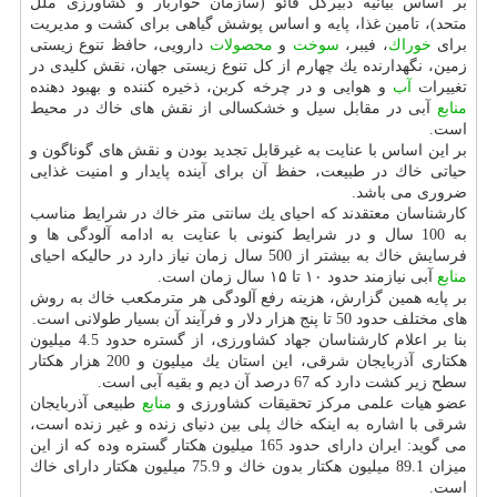
بر اساس بیانیه دبیركل فائو (سازمان خواربار و كشاورزی ملل
متحد)، تامین غذا، پایه و اساس پوشش گیاهی برای كشت و مدیریت
برای
خوراك
، فیبر،
سوخت
و
محصولات
دارویی، حافظ تنوع زیستی
زمین، نگهدارنده یك چهارم از كل تنوع زیستی جهان، نقش كلیدی در
تغییرات
آب
و هوایی و در چرخه كربن، ذخیره كننده و بهبود دهنده
منابع
آبی در مقابل سیل و خشكسالی از نقش های خاك در محیط
است.
بر این اساس با عنایت به غیرقابل تجدید بودن و نقش های گوناگون و
حیاتی خاك در طبیعت، حفظ آن برای آینده پایدار و امنیت غذایی
ضروری می باشد.
كارشناسان معتقدند كه احیای یك سانتی متر خاك در شرایط مناسب
به 100 سال و در شرایط كنونی با عنایت به ادامه آلودگی ها و
فرسایش خاك به بیشتر از 500 سال زمان نیاز دارد در حالیكه احیای
منابع
آبی نیازمند حدود ۱۰ تا ۱۵ سال زمان است.
بر پایه همین گزارش، هزینه رفع آلودگی هر مترمكعب خاك به روش
های مختلف حدود 50 تا پنج هزار دلار و فرآیند آن بسیار طولانی است.
بنا بر اعلام كارشناسان جهاد كشاورزی، از گستره حدود 4.5 میلیون
هكتاری آذربایجان شرقی، این استان یك میلیون و 200 هزار هكتار
سطح زیر كشت دارد كه 67 درصد آن دیم و بقیه آبی است.
عضو هیات علمی مركز تحقیقات كشاورزی و
منابع
طبیعی آذربایجان
شرقی با اشاره به اینكه خاك پلی بین دنیای زنده و غیر زنده است،
می گوید: ایران دارای حدود 165 میلیون هكتار گستره وده كه از این
میزان 89.1 میلیون هكتار بدون خاك و 75.9 میلیون هكتار دارای خاك
است.