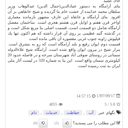
خاك كشید.
بنای آرامگاه به دستور عمادالدین(جمال الدین) عبدالوهاب وزیر
سلطان محمد خدابنده از خشت خام بنا گردیده و شیخ خانقاهی بر آن
افزود. بنای آرامگاه و خانقاه این عارف مشهور بازمانده معماری
اواخر قرن هفتم و اوایل قرن هشتم هجری است. ساختمان مفصل
آرامگاه شامل دو قسمت است، قسمت اصلی بنا مربع شكل است و
در گذشته گنبد عظیمی بر روی آن قرار داشته كه هم اكنون تنها یك
فیلپوش زاویه جنوب غربی مقصوره آن باقی مانده است.
قسمت دوم ایوان رفیع و بلند آرامگاه است كه رو به مشرق است.
مزار شیخ در بیرون ایوان واقع شده است. آرامگاه شیخ علاءالدوله
سمنانی در روستای صوفی آباد شهرستان سرخه و در فاصله حدود 20
كیلومتری سمنان واقع است. این بنا به شماره 320 در لیست آثار ملی
ایران به ثبت رسیده است.
1397/09/17
14:57:15
4055
5
/
5.0
تگهای خبر:
آب
,
حفاظت
,
خدمات
,
دام
این مطلب را می پسندید؟
(0)
(1)