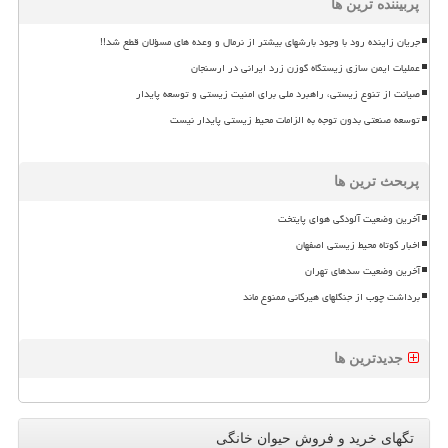
پربیننده ترین ها
جریان زاینده رود با وجود بارشهای بیشتر از نرمال و وعده های مسؤلان قطع شد!!
عملیات ایمن سازی زیستگاه گوزن زرد ایرانی در ارسنجان
صیانت از تنوع زیستی، راهبرد ملی برای امنیت زیستی و توسعه پایدار
توسعه صنعتی بدون توجه به الزامات محیط زیستی پایدار نیست
پربحث ترین ها
آخرین وضعیت آلودگی هوای پایتخت
اخبار کوتاه محیط زیستی اصفهان
آخرین وضعیت سدهای تهران
برداشت چوب از جنگلهای هیرکانی ممنوع ماند
جدیدترین ها
تگهای خرید و فروش حیوان خانگی