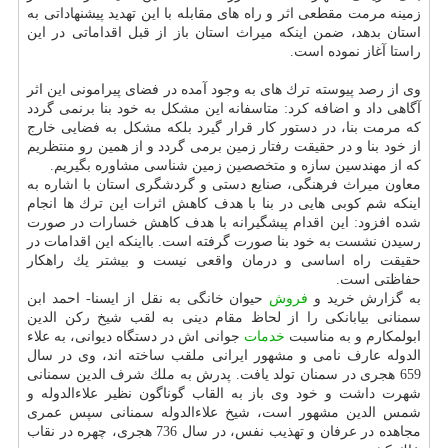
زمینه مرمت مقطعی اثر و راه های مقابله با این تهدید پیشنهاداتی به
استان بدهد، ضمن اینكه میراث استان باز از قبل اقداماتی در این
راستا آغاز نموده است.
وی از رصد پیوسته ترك های به وجود آمده در فضای پیرامونی این اثر
آگاهی داد و اضافه كرد: متاسفانه این مشكل به خود بنا برنمی گردد
كه مرمت بنا، در دستور كار قرار گیرد بلكه مشكل به فضایی خارج
از خود بنا و در حقیقت رفتار زمین برمی گردد و از همین رو منتظریم
كه از مهندسین سازه و متخصصین زمین شناسی مشاوره بگیریم.
معاون میراث فرهنگی، صنایع دستی و گردشگری استان با اشاره به
اینكه شم كوبی هایی در بنا با هدف كاهش اثرات این ترك ها انجام
شده افزود: این اقدام پیشگیرانه با هدف كاهش خسارات در صورت
رسیدن نشست به خود بنا صورت گرفته است. بااینكه این اقدامات در
حقیقت راه اساسی و درمان واقعی نیست و بیشتر یك راهكار
حفاظتی است.
به گزارش خرید و
فروش
حیوان خانگی به نقل از ایسنا- احمد ابن
سمنانی بیابانكی را از لحاظ مقام دینی به لقب شیخ ركن الدین
ابولمكارم و به مناسبت
خدمات
جوانی اش در دستگاه دیوانی، به علاء
الدوله عارف نامی و مشهور ایرانی ملقب ساخته اند، وی در سال
659 هجری در سمنان تولد یافت. پدرش به ملك شرف الدین سمنانی
شهرت داشت و خود وی باز به القاب گوناگون نظیر علاءالدوله و
شمس الدین مشهور است، شیخ علاءالدوله سمنانی سپس عمری
مجاهده در عرفان و تهذیب نفس، در سال 736 هجری، چهره در نقاب