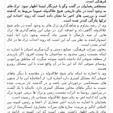
فرهنگی است.
مصطفی یغماییان در گفت وگو با خبرنگار ایسنا اظهار نمود: ترك های
به وجود آمده در بنای تاریخی شیخ علاالدوله عموما مربوط به گذشته
است و بررسی های اخیر ما نشان داده است كه روند احداث این
تركها بتازگی كندتر شده است.
وی از رصد مداوم و شاهدگذاری ترك های به وجود آمده در بنای شیخ
علاالدوله آگاهی داد و اضافه كرد: در میان این شاهدگذاری ها، ترك
هایی از سه پارسال تا همین ماه گذشته وجود دارد اما آنچه
امیدواركننده به نظر می آید این است كه روند احداث ترك ها در حال
كندتر شدن است.
معاون میراث فرهنگی، صنایع دستی و گردشگری استان با اشاره به
اینكه نشست زمین محدود به ساختمان بنا نیست افزود: اگر بازدیدی
از منطقه صوفی آباد داشته باشید متوجه میگردد كه مناطق پیرامونی
روستای صوفی آباد كه این بنا در آن واقع شده با این مشكل روبرو
هستند.
وی با اشاره به اینكه بنای شیخ علاالدوله در مقایسه با دیگر بناهای
صوفی آباد مشكل كمتری دارد اشاره كرد: از آنجائیكه این بنا از ستون
های مستحكمی برخوردار می باشد و در گذشته باز مرمت شده
نسبت به دیگر بناهای مجاور مشكل كمتری دارد. بااینكه با یك گشت
در پیرامون روستا به اثراث نشست زمین و ترك ها برمی خورید ترك
هایی كه ادامه اش به بنای شیخ علاالدوله سمنانی باز رسیده است.
یغماییان با اشاره به بازدید اخیر شماری از اعضا و رئیس كمیته بین
المللی آنالیز و مرمت سازه های میراث معماری( ایسكارسا) از این
بنای تاریخی اظهار داشت: مقرر است كه این كمیته در ادامه در