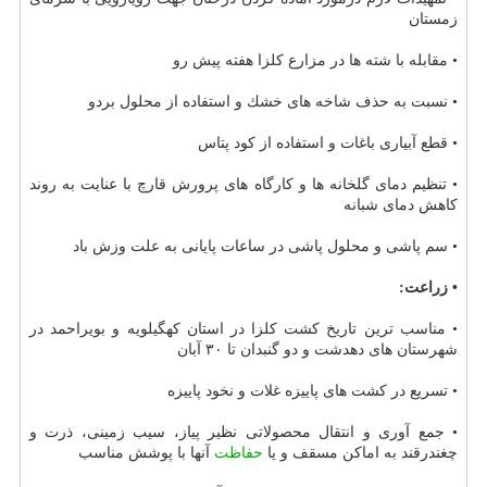
زمستان
• مقابله با شته ها در مزارع كلزا هفته پیش رو
• نسبت به حذف شاخه های خشك و استفاده از محلول بردو
• قطع آبیاری باغات و استفاده از كود پتاس
• تنظیم دمای گلخانه ها و كارگاه های پرورش قارچ با عنایت به روند
كاهش دمای شبانه
• سم پاشی و محلول پاشی در ساعات پایانی به علت وزش باد
• زراعت:
• مناسب ترین تاریخ كشت كلزا در استان كهگیلویه و بویراحمد در
شهرستان های دهدشت و دو گنبدان تا ۳۰ آبان
• تسریع در كشت های پاییزه غلات و نخود پاییزه
• جمع آوری و انتقال محصولاتی نظیر پیاز، سیب زمینی، ذرت و
چغندرقند به اماكن مسقف و یا
حفاظت
آنها با پوشش مناسب