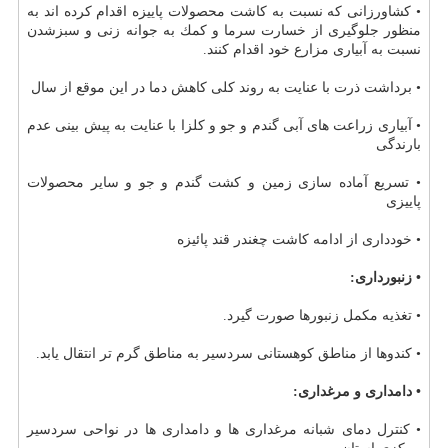
• كشاورزانی كه نسبت به كاشت محصولات پاییزه اقدام كرده اند به
منظور جلوگیری از خسارت سرما و كمك به جوانه زنی و سبزشدن
نسبت به آبیاری مزارع خود اقدام كنند.
• برداشت ذرت با عنایت به روند كلی كاهش دما در این موقع از سال
• آبیاری زراعت های آبی گندم و جو و كلزا با عنایت به پیش بینی عدم
بارندگی
• تسریع آماده سازی زمین و كشت گندم و جو و سایر محصولات
پاییزی
• خودداری از ادامه كاشت چغندر قند پائیزه
• زنبورداری:
• تغذیه مكمل زنبورها صورت گیرد.
• كندوها از مناطق كوهستانی سردسیر به مناطق گرم تر انتقال یابد.
• دامداری و مرغداری:
• كنترل دمای شبانه مرغداری ها و دامداری ها در نواحی سردسیر