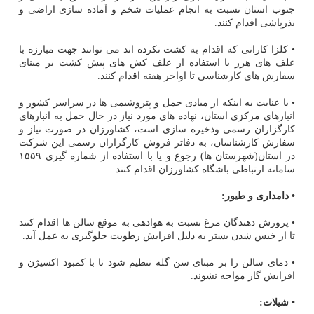
جنوب استان نسبت به انجام عملیات شخم و آماده سازی اراضی و
بذرپاشی اقدام كنند.
• كلزا كارانی كه اقدام به كشت نكرده اند می توانند جهت مبارزه با
علف های هرز با استفاده از علف كش های پیش كشت بر مبنای
سفارش های كارشناسی تا اواخر هفته اقدام كنند.
• با عنایت به اینكه از مبادی حمل و پتروشیمی ها در سراسر كشور و
انبارهای مركزی استان، نهاده های مورد نیاز در حال حمل به انبارهای
كارگزاران رسمی وذخیره سازی است، كشاورزان در صورت نیاز و
سفارش كارشناسان، به دفاتر فروش كارگزاران رسمی این شركت
در استان(شهرستان ها) رجوع و یا با استفاده از شماره گیری ۱۵۵۹
سامانه ارتباطی باشگاه كشاورزان اقدام كنند.
• دامداری و طیور:
• پرورش دهندگان مرغ نسبت به هوادهی به موقع سالن ها اقدام كنند
تا از خیس شدن بستر به دلیل افزایش رطوبت جلوگیری به عمل آید.
• دمای سالن را بر مبنای سن گله تنظیم شود تا با كمبود اكسیژن و
افزایش گاز مواجه نشوند.
• شیلات: