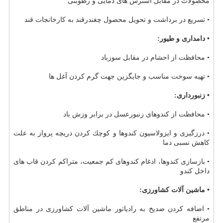
محصولات در مقابل استرس های دمایی و رطوبتی
• تسریع در برداشت و تحویل محصول چغندرقند به كارخانجات قند
• دامداری و طیور:
• محافظت از احشام در مقابل سوزباد
• تهیه سوخت مناسب و جایگزین جهت گرم كردن آغل ها
• زنبورداری:
• محافظت از كندوهای زنبورعسل در برابر وزش باد
• درزگیری و ایزولاسیون كندوها و كوچك كردن دریچه پرواز به علت
كاهش نسبی دما
• بازسازی كندوها، ادغام كندوهای كم جمعیت، متراكم كردن قاب های
داخل كندو
• ماشین آلات كشاورزی:
• اضافه كردن ضدیخ به رادیاتور ماشین آلات كشاورزی در مناطق
مرتفع