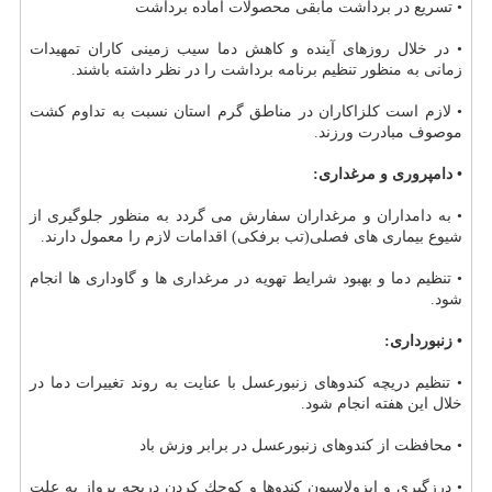
• تسریع در برداشت مابقی محصولات آماده برداشت
• در خلال روزهای آینده و كاهش دما سیب زمینی كاران تمهیدات
زمانی به منظور تنظیم برنامه برداشت را در نظر داشته باشند.
• لازم است كلزاكاران در مناطق گرم استان نسبت به تداوم كشت
موصوف مبادرت ورزند.
• دامپروری و مرغداری:
• به دامداران و مرغداران سفارش می گردد به منظور جلوگیری از
شیوع بیماری های فصلی(تب برفكی) اقدامات لازم را معمول دارند.
• تنظیم دما و بهبود شرایط تهویه در مرغداری ها و گاوداری ها انجام
شود.
• زنبورداری:
• تنظیم دریچه كندوهای زنبورعسل با عنایت به روند تغییرات دما در
خلال این هفته انجام شود.
• محافظت از كندوهای زنبورعسل در برابر وزش باد
• درزگیری و ایزولاسیون كندوها و كوچك كردن دریچه پرواز به علت