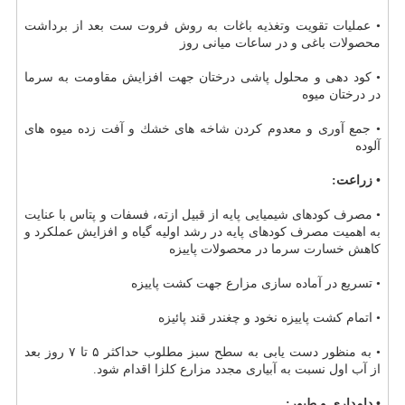
• عملیات تقویت وتغذیه باغات به روش فروت ست بعد از برداشت
محصولات باغی و در ساعات میانی روز
• كود دهی و محلول پاشی درختان جهت افزایش مقاومت به سرما
در درختان میوه
• جمع آوری و معدوم كردن شاخه های خشك و آفت زده میوه های
آلوده
• زراعت:
• مصرف كودهای شیمیایی پایه از قبیل ازته، فسفات و پتاس با عنایت
به اهمیت مصرف كودهای پایه در رشد اولیه گیاه و افزایش عملكرد و
كاهش خسارت سرما در محصولات پاییزه
• تسریع در آماده سازی مزارع جهت كشت پاییزه
• اتمام كشت پاییزه نخود و چغندر قند پائیزه
• به منظور دست یابی به سطح سبز مطلوب حداكثر ۵ تا ۷ روز بعد
از آب اول نسبت به آبیاری مجدد مزارع كلزا اقدام شود.
• دامداری و طیور: