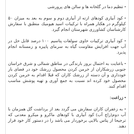
• تنظیم دما در گلخانه ها و سالن های پرورشی
• كود آبیاری كودهای ازته از آبیاری دوم و سوم به بعد به میزان ۵۰
كیلوگرم در هكتار همراه با تركیبات اسید هیومیك منطبق با سفارش
كارشناسان كشاورزی شهرستان انجام گیرد.
• كود آبیاری تركیبات حاوی سولفات پتاسیم ۱۰۰ درصد قابل حل در
آب جهت افزایش مقاومت گیاه به سرمای پاییزه و زمستانه انجام
پذیرد.
• باعنایت به احتمال بروز بارندگی در مناطق شمالی و شرق خراسان
جنوبی زرشكاران از خرمن كردن محصول زرشك خود در فضای باز
خودداری و آن دسته از زرشك كاران كه قبلا اقدام به خرمن كردن
محصول خود كرده اند نسبت به جمع آوری و تهیه پوشش مناسب
اقدام كنند.
• زراعت:
• به زعفران كاران سفارش می گردد بعد از برداشت گل همزمان با
آب دوم(زاچ آب) كود آبیاری با كودهای ماكرو و میكرو معدنی كه
ترجیحا از پتاس بالایی برخوردار می باشد را در دستور كار خود قرار
دهند.