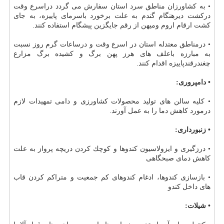
• به كشاورزان مناطق سرد استان سفارش می گردد دراسرع وقت
دركشت دیرهنگام گندم به علت برخورد باسرمای پاییزه، به جای
كشت ارقام اروم ومیهن از رقم جایگزین پیشگام استفاده كنند.
• درمناطق معتدله استان در اسرع وقت و درساعات گرم روز نسبت
به مبارزه باعلف های هرز پهن برگ و كشیده برگ مزارع
چغندرقندپاییزه اقدام كنند.
• دامپروری:
• كلیه سالن های تولید محصولات كشاورزی و دامی تمهیدات لازم
درمورد كاهش دما را به عمل آورند.
• زنبورداری:
• درزگیری و ایزولاسیون كندوها و كوچك كردن دریچه پرواز به علت
كاهش دمای صبحگاهی
• بازسازی كندوها، ادغام كندوهای كم جمعیت و متراكم كردن قاب
های داخل كندو
• شیلات: