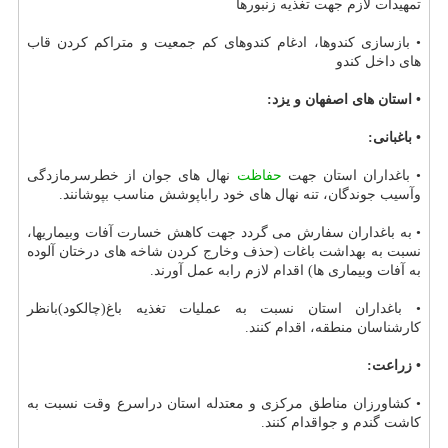
تمهیدات لازم جهت تغذیه زنبورها
• بازسازی كندوها، ادغام كندوهای كم جمعیت و متراكم كردن قاب
های داخل كندو
• استان های اصفهان و یزد:
• باغبانی:
• باغداران استان جهت
حفاظت
نهال های جوان از خطرسرمازدگی
وآسیب جوندگان، تنه نهال های خود راباپوشش مناسب بپوشانند.
• به باغداران سفارش می گردد جهت كاهش خسارت آفات وبیماریها،
نسبت به بهداشت باغات (حذف وخارج كردن شاخه های درختان آلوده
به آفات وبیماری ها) اقدام لازم رابه عمل آورند.
• باغداران استان نسبت به عملیات تغذیه باغ(چالكود)بانظر
كارشناسان منطقه، اقدام كنند.
• زراعت:
• كشاورزان مناطق مركزی و معتدله استان دراسرع وقت نسبت به
كاشت گندم و جواقدام كنند.