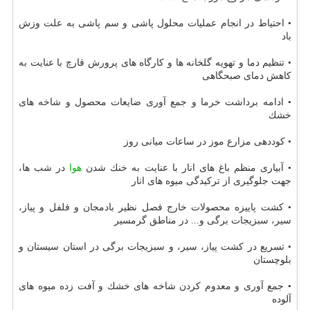
• احتیاط در انجام عملیات محلول پاشی و سم پاشی به علت وزش
باد
• تنظیم دما و تهویه گلخانه ها و كارگاه های پرورش قارچ با عنایت به
كاهش دمای صبحگاهی
• ادامه برداشت خرما و جمع آوری ضایعات محصول و شاخه های
خشك
• كوددهی مزارع موز در ساعات میانی روز
• آبیاری منظم باغ های انار با عنایت به خنك شدن
هوا
در شب ها،
جهت جلوگیری از تركیدگی میوه های انار
• كشت پاییزه محصولات خارج فصل نظیر بادمجان و فلفل و پیاز،
سیر، سبزیجات برگی و... در مناطق گرمسیر
• تسریع در كشت پیاز، سیر، و سبزیجات برگی در استان سیستان و
بلوچستان
• جمع آوری و معدوم كردن شاخه های خشك و آفت زده میوه های
آلوده