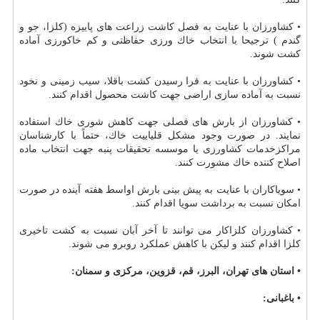
• كشاورزان با عنایت به فصل كاشت زراعت های پاییزه (كلزا، جو و
گندم ) ترجیحا با انتخاب خاك ورزی حفاظتی و كم خاكورزی آماده
كشت شوند.
• كشاورزان با عنایت به فرا رسیدن كشت باقلا، سیب زمینی و نخود
نسبت به آماده سازی اراضی جهت كاشت محصول اقدام كنند.
• كشاورزان از بارش های فصلی جهت كاهش شوری خاك استفاده
نمایند. در صورت وجود مشكل قلیاییت خاك، حتماً با كارشناسان
مراكزخدمات كشاورزی یا موسسه تحقیقات پنبه جهت انتخاب ماده
اصلاح كننده خاك مشورت كنند.
• سویاكاران با عنایت به پیش بینی بارش اواسط هفته آینده در صورت
امكان نسبت به برداشت سویا اقدام كنند.
• كشاورزان كلزاكار می توانند تا آخر آبان نسبت به كشت تاخیری
كلزا اقدام كنند و لیكن با كاهش عملكرد روبرو می شوند.
• استان های تهران، البرز، قم، قزوین، مركزی و سمنان:
• باغبانی: