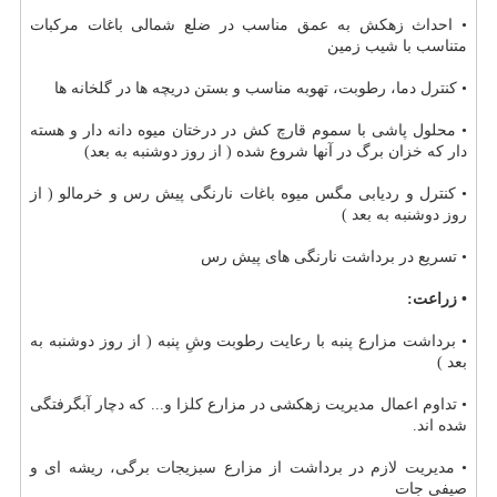
• احداث زهكش به عمق مناسب در ضلع شمالی باغات مركبات
متناسب با شیب زمین
• كنترل دما، رطوبت، تهوبه مناسب و بستن دریچه ها در گلخانه ها
• محلول پاشی با سموم قارچ كش در درختان میوه دانه دار و هسته
دار كه خزان برگ در آنها شروع شده ( از روز دوشنبه به بعد)
• كنترل و ردیابی مگس میوه باغات نارنگی پیش رس و خرمالو ( از
روز دوشنبه به بعد )
• تسریع در برداشت نارنگی های پیش رس
• زراعت:
• برداشت مزارع پنبه با رعایت رطوبت وشِ پنبه ( از روز دوشنبه به
بعد )
• تداوم اعمال مدیریت زهكشی در مزارع كلزا و... كه دچار آبگرفتگی
شده اند.
• مدیریت لازم در برداشت از مزارع سبزیجات برگی، ریشه ای و
صیفی جات