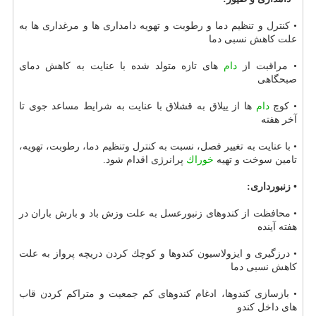
• كنترل و تنظیم دما و رطوبت و تهویه دامداری ها و مرغداری ها به
علت كاهش نسبی دما
• مراقبت از
دام
های تازه متولد شده با عنایت به كاهش دمای
صبحگاهی
• كوچ
دام
ها از ییلاق به قشلاق با عنایت به شرایط مساعد جوی تا
آخر هفته
• با عنایت به تغییر فصل، نسبت به كنترل وتنظیم دما، رطوبت، تهویه،
تامین سوخت و تهیه
خوراك
پرانرژی اقدام شود.
• زنبورداری:
• محافظت از كندوهای زنبورعسل به علت وزش باد و بارش باران در
هفته آینده
• درزگیری و ایزولاسیون كندوها و كوچك كردن دریچه پرواز به علت
كاهش نسبی دما
• بازسازی كندوها، ادغام كندوهای كم جمعیت و متراكم كردن قاب
های داخل كندو