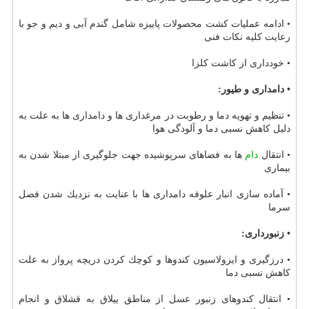
• ادامه عملیات كشت محصولات پاییزه شامل گندم آبی و دیم و جو با
رعایت كلیه نكات فنی
• خودداری از كاشت كلزا
• دامداری و طیور:
• تنظیم و تهویه دما و رطوبت در مرغداری ها و دامداری ها به علت به
دلیل كاهش نسبی دما و آلودگی هوا
• انتقال
دام
ها به فضاهای سرپوشیده جهت جلوگیری از مبتلا شدن به
بیماری
• آماده سازی انبار علوفه دامداری ها با عنایت به نزدیك شدن فصل
سرما
• زنبورداری:
• درزگیری و ایزولاسیون كندوها و كوچك كردن دریچه پرواز به علت
كاهش نسبی دما
• انتقال كندوهای زنبور عسل از مناطق ییلاق به قشلاق و انجام