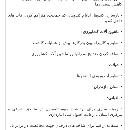
كاهش نسبی دما
• بازسازی كندوها، ادغام كندوهای كم جمعیت، متراكم كردن قاب های
داخل كندو
• ماشین آلات كشاورزی:
• تنظیم و كالیبراسیون بذركارها پیش از عملیات كاشت
• اضافه كردن ضد یخ به رادیاتور ماشین آلات كشاورزی
• شیلات:
• تنظیم آب ورودی استخرها
• استان مازندران:
• باغبانی:
• زمینه سازی برای برداشت میوه تامسون در مناطق شرقی و
مركزی استان با رعایت اصول فنی انبارداری
• استفاده از قیم برای شاخه های درختان جهت محافظت در برابر باد