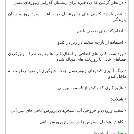
• در نظر گرفتن غذای ذخیره برای زمستان گذرانی زنبورهای عسل
• عدم بازدید كلونی های زنبورعسل در ساعات سرد روز و زمان
بارندگی
• ادغام كندوهای ضعیف با هم
• استفاده از پارچه ضخیم در زیر در كندو
• برداشت قاب های اضافی و انتقال قاب ها به یك طرف و پركردن
فضاهای خالی با روزنامه های مچاله شده
• رنگ آمیزی كندوهای زنبورعسل جهت جلوگیری از نفوذ رطوبت به
داخل كندو
• عایق كاری كف كندو از قسمت بیرونی
• شیلات:
• تنظیم ورودی و خروجی آب استخرهای پرورش ماهی های سردآبی
• كاهش عوامل استرس زا در مزارع پرورش ماهی
•
هوا
دهی استخرها