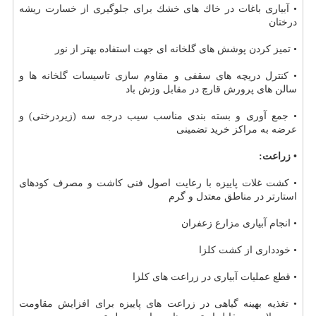
• آبیاری باغات در خاك های خشك برای جلوگیری از خسارت ریشه
درختان
• تمیز كردن پوشش های گلخانه ای جهت استفاده بهتر از نور
• كنترل دریچه های سقفی و مقاوم سازی تاسیسات گلخانه ها و
سالن های پرورش قارچ در مقابل وزش باد
• جمع آوری و بسته بندی مناسب سیب درجه سه (زیردرختی) و
عرضه به مراكز خرید تضمینی
• زراعت:
• كشت غلات پاییزه با رعایت اصول فنی كاشت و مصرف كودهای
استارتر در مناطق معتدل و گرم
• انجام آبیاری مزارع زعفران
• خودداری از كشت كلزا
• قطع عملیات آبیاری در زراعت های كلزا
• تغذیه بهینه گیاهی در زراعت های پاییزه برای افزایش مقاومت