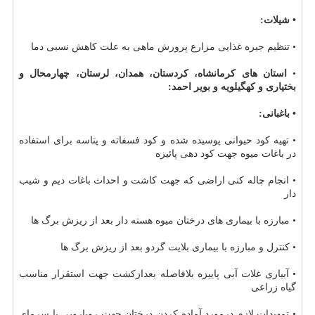
• شیلات:
• تنظیم جیره غذایی مزارع پرورش ماهی به علت كاهش نسبی دما
•
استان های كرمانشاه، كردستان، همدان، لرستان، چهارمحال و
بختیاری و كهگیلویه و بویر احمد:
• باغبانی:
• تهیه كود حیوانی پوسیده شده و كود فسفاته و پتاسه برای استفاده
در باغات میوه جهت كود دهی پائیزه
• انجام چاله كنی اراضی كه جهت كاشت و احداث باغات دیم و شیب
دار
• مبارزه با بیماری های درختان میوه هسته دار بعد از ریزش برگ ها
• كنترل و مبارزه با بیماری بلایت گردو بعد از ریزش برگ ها
• آبیاری غلات آبی پاییزه بلافاصله بعدازكشت جهت استقرار مناسب
گیاه زراعی
• تمهیدات لازم درمورد آماده كردن درختان جهت رویارویی با سرمای