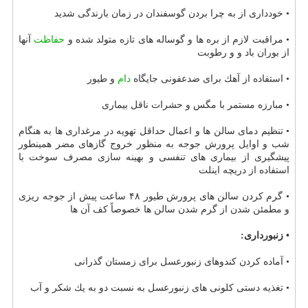
• خودداری از به چرا بردن گوسفندان در زمان بارندگی شدید
• مراقبت لازم از بره ها و گوساله های تازه متولد شده و
حفاظت
آنها
از بوران باد و و رطوبت
• استفاده از آهك برای ضدعفونی جایگاه
دام
و طیور
• مبارزه مستمر با مگس و حشرات ناقل بیماری
• تنظیم دمای سالن ها و اعمال حداقل تهویه در مرغداری ها به هنگام
شب و اوایل پرورش جوجه به منظور خروج گازهای مضر همینطور
پیشگیری از بیماری های تنفسی و بهینه سازی مصرف سوخت با
استفاده از دریچه اینلت
• گرم كردن سالن های پرورش طیور ۴۸ ساعت پیش از جوجه ریزی
و مطمئن شدن از گرم شدن سالن ها خصوصاً كف آن ها
• زنبورداری:
• آماده كردن كندوهای زنبورعسل برای زمستان گذرانی
• تغذیه دستی كلونی های زنبورعسل به نسبت دو به یك شكر و آب