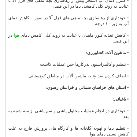
• كنترل دمای آب استخر پیش از رهاسازی بچه ماهی های قزل آلا با
عنایت به روند كلی كاهشی دما در این فصل
• خودداری از رهاسازی بچه ماهی های قزل آلا در صورت كاهش دمای
آب به زیر ۱۰ درجه
• كاهش تغذیه كپور ماهیان با عنایت به روند كلی كاهش دمای
هوا
در
این فصل
• ماشین آلات كشاورزی:
• تنظیم و كالیبراسیون بذركارها حین عملیات كاشت
• اضاف كردن ضد یخ به ماشین آلات در مناطق كوهستانی
• استان های خراسان شمالی و خراسان رضوی:
• باغبانی:
• خودداری در انجام عملیات محلول پاشی و سم پاشی از سه شنبه به
بعد
• تنظیم دما و تهویه گلخانه ها و كارگاه های پرورش قارچ به علت
كاهش نسبی دمای هوا