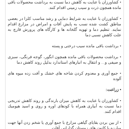
• كشاورزان با عنایت به كاهش دما نسبت به برداشت محصولات باقی
مانده همچون ذرت و سیب زمینی اقدام كنند.
• كشاورزان با عنایت به شرایط دمایی و رشد مناسب كلزا در بعضی
مناطق كشت شده نسب به پایش آفات و امراض در مزارع اقدام
نمایند. تنظیم دما و تهویه گلخانه ها و كارگاه های پرورش قارچ به
علت كاهش نسبی دما
• برداشت باقی مانده سیب درختی و پسته
• برداشت محصولات باقی مانده همچون انگور، گوجه فرنگی، سبزی
و صیفی و... و انتقال به انبارهای استاندارد بدلیل روند كاهش دما
• جمع آوری و معدوم كردن شاخه های خشك و آفت زده میوه های
آلوده
• زراعت:
• كشاورزان با عنایت به كاهش میزان بارندگی و روند كاهش تدریجی
دما نسبت به آبیاری همراه با كودهای اوره و روی و اسید هیومیك
اقدام كنند.
• از بین بردن بقایای گیاهی مزارع با جمع آوری یا شخم زدن آنها جهت
مبارزه با كانون های زمستان گذارانی آفات