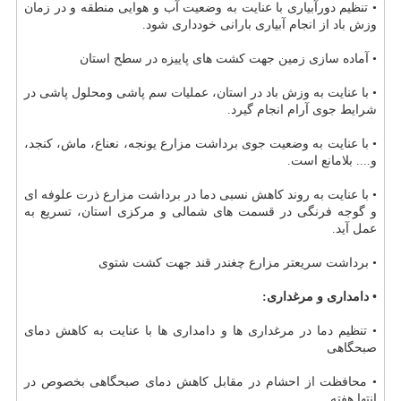
• تنظیم دورآبیاری با عنایت به وضعیت آب و هوایی منطقه و در زمان
وزش باد از انجام آبیاری بارانی خودداری شود.
• آماده سازی زمین جهت كشت های پاییزه در سطح استان
• با عنایت به وزش باد در استان، عملیات سم پاشی ومحلول پاشی در
شرایط جوی آرام انجام گیرد.
• با عنایت به وضعیت جوی برداشت مزارع یونجه، نعناع، ماش، كنجد،
و.... بلامانع است.
• با عنایت به روند كاهش نسبی دما در برداشت مزارع ذرت علوفه ای
و گوجه فرنگی در قسمت های شمالی و مركزی استان، تسریع به
عمل آید.
• برداشت سریعتر مزارع چغندر قند جهت كشت شتوی
• دامداری و مرغداری:
• تنظیم دما در مرغداری ها و دامداری ها با عنایت به كاهش دمای
صبحگاهی
• محافظت از احشام در مقابل كاهش دمای صبحگاهی بخصوص در
انتها هفته