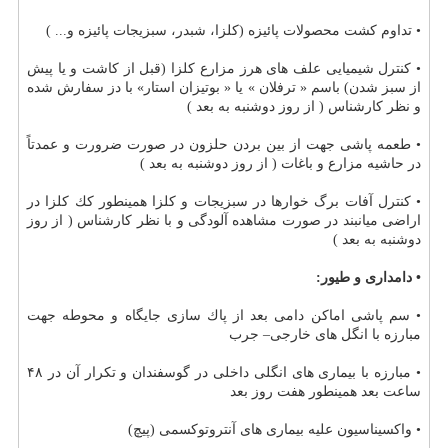
• تداوم كشت محصولات پائیزه (كلزا، شبدر، سبزیجات پائیزه و... )
• كنترل شیمیایی علف های هرز مزارع كلزا (قبل از كاشت و یا پیش
از سبز شدن) باسم « ترفلان » یا « بوتیزان استار» با دز سفارش شده
و نظر كارشناس ( از روز دوشنبه به بعد )
• طعمه پاشی جهت از بین بردن حلزون در صورت ضرورت و عمدتاً
در حاشیه مزارع و باغات ( از روز دوشنبه به بعد )
• كنترل آفات برگ خوارها در سبزیجات و كلزا همینطور كك كلزا در
اراضی میانبند در صورت مشاهده آلودگی و با نظر كارشناس ( از روز
دوشنبه به بعد )
• دامداری و طیور:
• سم پاشی اماكن دامی بعد از پاك سازی جایگاه و محوطه جهت
مبارزه با انگل های خارجی– جرب
• مبارزه با بیماری های انگلی داخلی در گوسفندان و تكرار آن در ۴۸
ساعت بعد همینطور هفت روز بعد
• واكسیناسیون علیه بیماری های آنتروتوكسمی (پیچ)