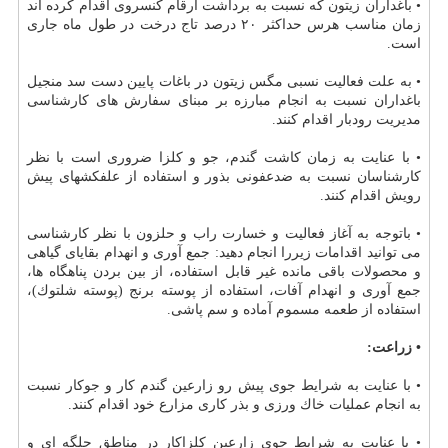
• باغداران زیتون كه نسبت به برداشت ارقام كنسروی اقدام كرده اند
زمان مناسب هرس حداكثر ۲۰ درصد تاج درخت در طول ماه جاری
است.
• به علت فعالیت نسبی مگس زیتون در باغات پایین دست سد منجیل
باغداران نسبت به انجام مبارزه بر مبنای سفارش های كارشناسی
مدیریت رودبار اقدام كنند.
• با عنایت به زمان كاشت گندم، جو و كلزا ضروری است با نظر
كارشناسان نسبت به ضدعفونی بذور و استفاده از علفكشهای پیش
رویش اقدام كنند.
• باتوجه به آغاز فعالیت و خسارت راب و حلزون با نظر كارشناسی
می توانید اقدامات زیررا انجام دهید: جمع آوری و انهدام بقایای گیاهی
و محصولات باقی مانده غیر قابل استفاده، از بین بردن پناهگاه ها،
جمع آوری و انهدام آفات، استفاده از پوسته برنج (پوسته شلتوك)،
استفاده از طعمه مسموم آماده و سم پاشی.
• زراعت:
• با عنایت به شرایط جوی پیش رو زارعین گندم كار و جوكار نسبت
به انجام عملیات خاك ورزی و بذر كاری مزارع خود اقدام كنند.
• با عنایت به شرایط جوی زارعین كلزاكار در مناطق جلگه ای و