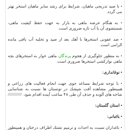
• با صید تدریجی ماهیان، شرایط برای رشد سایر ماهیان استخر بهتر
می گردد.
• به هنگام عرضه ماهی به بازار به جهت حفظ كیفیت ماهی،
شستشوی آن با آب تازه ضروری است.
• ضد عفونی استخرها با آهك بعد از صید و تخلیه آب باقی مانده
الزامی است.
• به منظور جلوگیری از هجوم
پرندگان
ماهی خوار به استخرهای بچه
ماهی نواركشی استخرها ضروری است.
• نوغانداری:
• با توجه شرایط مساعد جوی جهت انجام فعالیت های زراعی و
همینطور مشاهده آفت شپشك در توتستان ها نسبت به شناسایی
شاخه های آلوده و حذف آن طی ۴۸ ساعت آینده اقدام شود. ////////////
• استان گلستان:
• باغبانی:
• باغداران نسبت به احداث و ترمیم تشتك اطراف درختان و همینطور